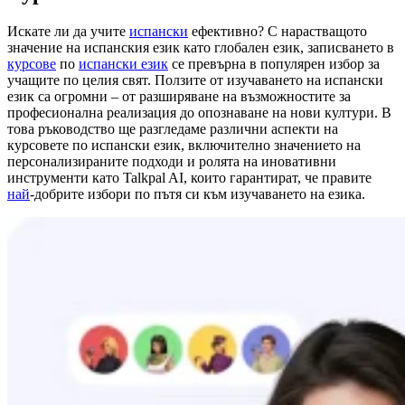
Искате ли да учите
испански
ефективно? С нарастващото
значение на испанския език като глобален език, записването в
курсове
по
испански език
се превърна в популярен избор за
учащите по целия свят. Ползите от изучаването на испански
език са огромни – от разширяване на възможностите за
професионална реализация до опознаване на нови култури. В
това ръководство ще разгледаме различни аспекти на
курсовете по испански език, включително значението на
персонализираните подходи и ролята на иновативни
инструменти като Talkpal AI, които гарантират, че правите
най
-добрите избори по пътя си към изучаването на езика.