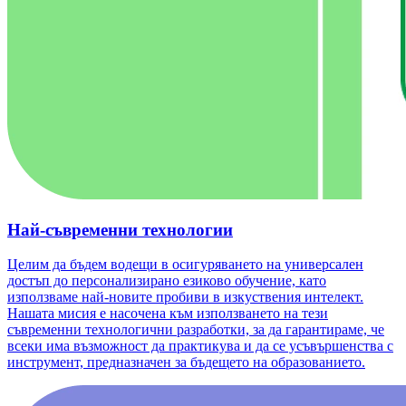
Най-съвременни технологии
Целим да бъдем водещи в осигуряването на универсален
достъп до персонализирано езиково обучение, като
използваме най-новите пробиви в изкуствения интелект.
Нашата мисия е насочена към използването на тези
съвременни технологични разработки, за да гарантираме, че
всеки има възможност да практикува и да се усъвършенства с
инструмент, предназначен за бъдещето на образованието.