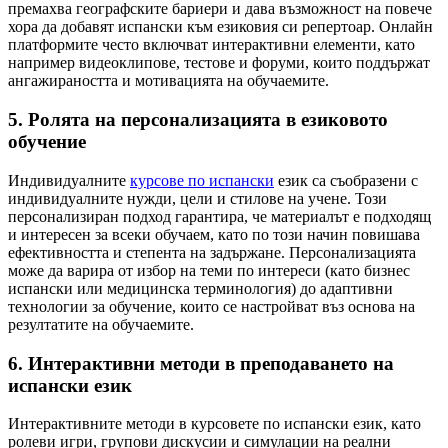
премахва географските бариери и дава възможност на повече
хора да добавят испански към езиковия си репертоар. Онлайн
платформите често включват интерактивни елементи, като
например видеоклипове, тестове и форуми, които поддържат
ангажираността и мотивацията на обучаемите.
5. Ролята на персонализацията в езиковото
обучение
Индивидуалните
курсове по испански
език са съобразени с
индивидуалните нужди, цели и стилове на учене. Този
персонализиран подход гарантира, че материалът е подходящ
и интересен за всеки обучаем, като по този начин повишава
ефективността и степента на задържане. Персонализацията
може да варира от избор на теми по интереси (като бизнес
испански или медицинска терминология) до адаптивни
технологии за обучение, които се настройват въз основа на
резултатите на обучаемите.
6. Интерактивни методи в преподаването на
испански език
Интерактивните методи в курсовете по испански език, като
ролеви игри, групови дискусии и симулации на реални