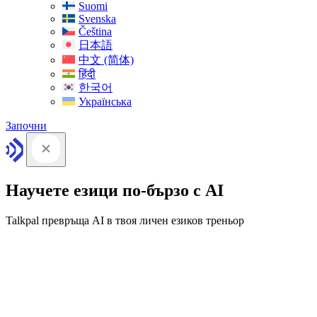
Suomi
Svenska
Čeština
日本語
中文 (简体)
हिंदी
한국어
Українська
Започни
Научете езици по-бързо с AI
Talkpal превръща AI в твоя личен езиков треньор