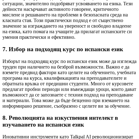
ситуации, значително подобряват усвояването на езика. Тези
дейности насърчават активното говорене, критичното
мислене и решаването на проблеми в безопасната среда на
класната стая. Този практически подход е от съществено
значение за изграждането на увереност и свободно владеене
на езика, като помага на учащите да прилагат испанските си
умения практически и ефективно.
7. Избор на подходящ курс по испански език
Изборът на подходящ курс по испански език може да изглежда
труден при наличието на безброй възможности. Важно е да
вземете предвид фактори като целите на обучението, учебната
програма на курса, квалификацията на преподавателите и
обратната връзка от предишни студенти. Много от курсовете
предлагат пробни периоди или въвеждащи уроци, които дават
възможност да се запознаете с техния подход на преподаване
и материали. Това може да бъде безценно при вземането на
информирано решение, съобразено с целите ви за обучение.
8. Революцията на изкуствения интелект в
изучаването на испански език
Иновативни инструменти като Talkpal AI революционизират