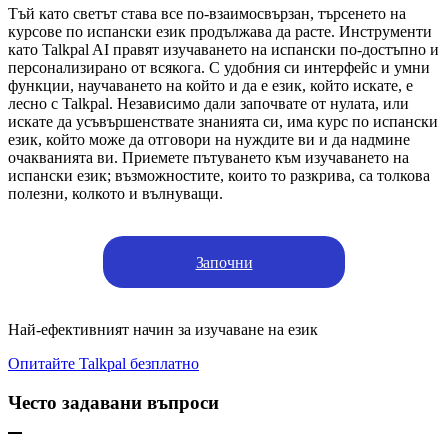
Тъй като светът става все по-взаимосвързан, търсенето на
курсове по испански език продължава да расте. Инструменти
като Talkpal AI правят изучаването на испански по-достъпно и
персонализирано от всякога. С удобния си интерфейс и умни
функции, научаването на който и да е език, който искате, е
лесно с Talkpal. Независимо дали започвате от нулата, или
искате да усъвършенствате знанията си, има курс по испански
език, който може да отговори на нуждите ви и да надмине
очакванията ви. Приемете пътуването към изучаването на
испански език; възможностите, които то разкрива, са толкова
полезни, колкото и вълнуващи.
Започни
Най-ефективният начин за изучаване на език
Опитайте Talkpal безплатно
Често задавани въпроси