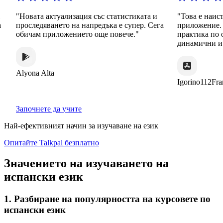
"Новата актуализация със статистиката и
"Това е наист
проследяването на напредъка е супер. Сега
приложение. Т
обичам приложението още повече."
практика по о
динамични и 
Alyona Alta
Igorino112Fran
Започнете да учите
Най-ефективният начин за изучаване на език
Опитайте Talkpal безплатно
Значението на изучаването на
испански език
1. Разбиране на популярността на курсовете по
испански език