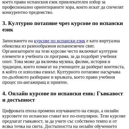
което прави испанския език привлекателен избор за
професионално ориентираните хора, които искат да спечелят
конкурентно предимство.
3. Културно потапяне чрез курсове по испански
език
Записването на
курсове по испански език
е като виртуална
обиколка из разнообразния испаноезичен свят.
Организаторите на тези курсове често включват културни
елементи в учебната си програма, за да подобрят учебния
опит. Това може да включва музика, филми, история и
традиции, които помагат на учениците да разберат контекста,
в който се използва езикът. Културното потапяне насърчава
по-дълбокото разбиране и връзката, което прави учебния
процес по-ангажиращ и приятен.
4. Онлайн курсове по испански език: Гъвкавост
и достъпност
Цифровата епоха промени изучаването на езици, а онлайн
курсовете по испански стават все по-популярни. Тези курсове
предлагат гъвкавост, за да учите със собствено темпо и от
всяка точка на света. Достъпността на онлайн обучението