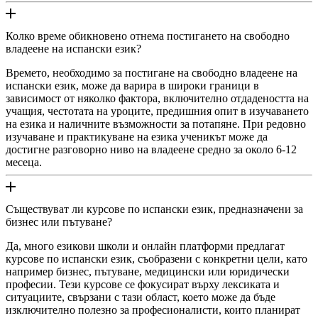
Колко време обикновено отнема постигането на свободно
владеене на испански език?
Времето, необходимо за постигане на свободно владеене на
испански език, може да варира в широки граници в
зависимост от няколко фактора, включително отдадеността на
учащия, честотата на уроците, предишния опит в изучаването
на езика и наличните възможности за потапяне. При редовно
изучаване и практикуване на езика ученикът може да
достигне разговорно ниво на владеене средно за около 6-12
месеца.
Съществуват ли курсове по испански език, предназначени за
бизнес или пътуване?
Да, много езикови школи и онлайн платформи предлагат
курсове по испански език, съобразени с конкретни цели, като
например бизнес, пътуване, медицински или юридически
професии. Тези курсове се фокусират върху лексиката и
ситуациите, свързани с тази област, което може да бъде
изключително полезно за професионалисти, които планират