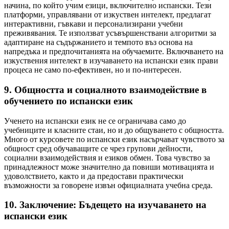
начина, по който учим езици, включително испански. Тези
платформи, управлявани от изкуствен интелект, предлагат
интерактивни, гъвкави и персонализирани учебни
преживявания. Те използват усъвършенствани алгоритми за
адаптиране на съдържанието и темпото въз основа на
напредъка и предпочитанията на обучаемите. Включването на
изкуствения интелект в изучаването на испански език прави
процеса не само по-ефективен, но и по-интересен.
9. Общността и социалното взаимодействие в
обучението по испански език
Ученето на испански език не се ограничава само до
учебниците и класните стаи, но и до общуването с общността.
Много от курсовете по испански език насърчават чувството за
общност сред обучаващите се чрез групови дейности,
социални взаимодействия и езиков обмен. Това чувство за
принадлежност може значително да повиши мотивацията и
удоволствието, както и да предостави практически
възможности за говорене извън официалната учебна среда.
10. Заключение: Бъдещето на изучаването на
испански език