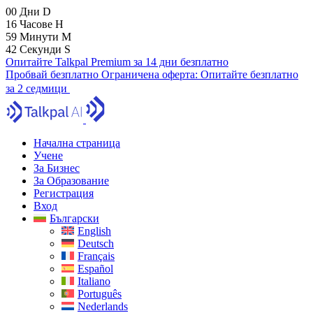
00
Дни
D
16
Часове
H
59
Минути
M
41
Секунди
S
Опитайте Talkpal Premium за 14 дни безплатно
Пробвай безплатно
Ограничена оферта:
Опитайте безплатно
за 2 седмици
Начална страница
Учене
За Бизнес
За Образование
Регистрация
Вход
Български
English
Deutsch
Français
Español
Italiano
Português
Nederlands