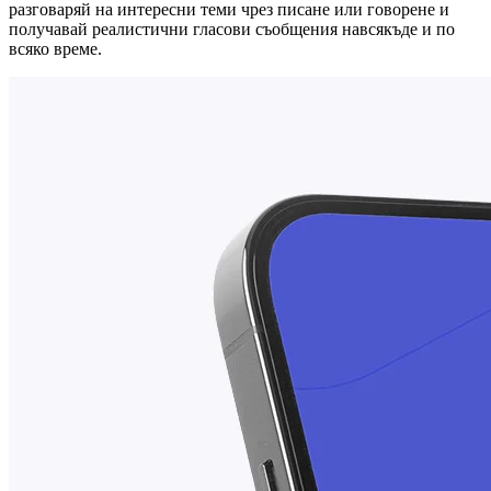
разговаряй на интересни теми чрез писане или говорене и
получавай реалистични гласови съобщения навсякъде и по
всяко време.