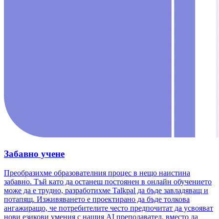
Забавно учене
Преобразихме образователния процес в нещо наистина
забавно. Тъй като да останеш постоянен в онлайн обучението
може да е трудно, разработихме Talkpal да бъде завладяващ и
потапящ. Изживяването е проектирано да бъде толкова
ангажиращо, че потребителите често предпочитат да усвояват
нови езикови умения с нашия AI преподавател, вместо да