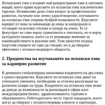
Испанският език е вторият най-разпространен език в световен
мащаб, което прави курсовете по испански език изключително
търсени. Независимо дали става въпрос за професионално
развитие, пътуване или лично удовлетворение, изучаването
на испански език открива безброй възможности. Курсовете
варират от нива за начинаещи до нива за напреднали и
отговарят на всички стилове и нужди на учене. Те се
фокусират не само върху граматиката и лексиката, но и върху
културните нюанси, които са от решаващо значение за
взаимодействието в реалния свят. Този цялостен подход
подготвя учащите не само да говорят, но и да общуват
ефективно с испаноговорящите общности.
2. Предимства на изучаването на испански език
за кариерно развитие
В днешната глобализирана икономика владеенето на два езика
е ценно предимство. Курсовете по испански език дават на
учениците уменията, необходими за отлична реализация на
различни пазари на труда. Владеенето на испански език може
да доведе до възможности за реализация в сфери като
международния бизнес, здравеопазването, туризма и
образованието. Работодателите често търсят кандидати, които
могат да общуват с испаноговорящи клиенти и партньори,