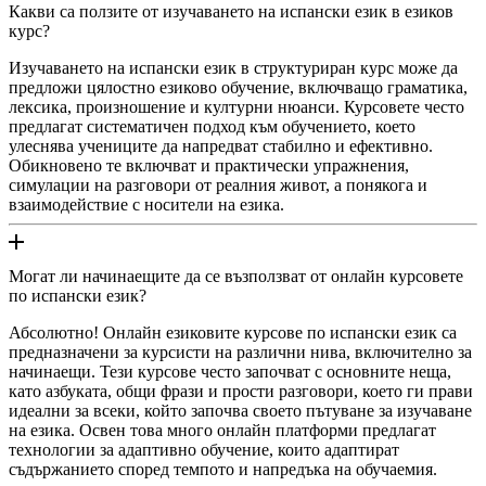
Какви са ползите от изучаването на испански език в езиков
курс?
Изучаването на испански език в структуриран курс може да
предложи цялостно езиково обучение, включващо граматика,
лексика, произношение и културни нюанси. Курсовете често
предлагат систематичен подход към обучението, което
улеснява учениците да напредват стабилно и ефективно.
Обикновено те включват и практически упражнения,
симулации на разговори от реалния живот, а понякога и
взаимодействие с носители на езика.
Могат ли начинаещите да се възползват от онлайн курсовете
по испански език?
Абсолютно! Онлайн езиковите курсове по испански език са
предназначени за курсисти на различни нива, включително за
начинаещи. Тези курсове често започват с основните неща,
като азбуката, общи фрази и прости разговори, което ги прави
идеални за всеки, който започва своето пътуване за изучаване
на езика. Освен това много онлайн платформи предлагат
технологии за адаптивно обучение, които адаптират
съдържанието според темпото и напредъка на обучаемия.