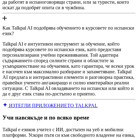
да работят в испаноговорящи страни, или за туристи, които
искат да подобрят опита си в чужбина.
Как Talkpal AI подобрява обучението в курсовете по испански
език?
Talkpal AI е интуитивен инструмент за обучение, който
подобрява курсовете по испански език, като предоставя
персонализирани учебни преживявания. Той адаптира
съдържанието според силните страни и областите за
усъвършенстване на обучаемия, като гарантира, че всеки урок
е насочен към максимално разбиране и запаметяване. Talkpal
AI предлага и интерактивни елементи и разговорна практика,
правейки ученето ангажиращо и силно имитирайки реални
ситуации. С Talkpal AI овладяването на испански или който и
да е друг език става по-достъпно и приятно.
ИЗТЕГЛИ ПРИЛОЖЕНИЕТО TALKPAL
Учи навсякъде и по всяко време
Talkpal е езиков учител с ИИ, достъпен на уеб и мобилни
платформи. Ускори пътя си към свободното владеене на езика,