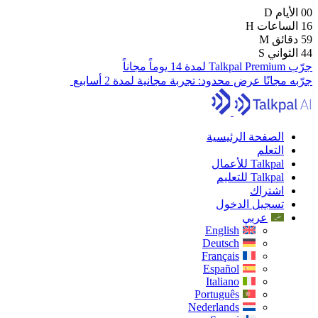
00
الأيام
D
16
الساعات
H
59
دقائق
M
43
الثواني
S
جرّب Talkpal Premium لمدة 14 يوماً مجاناً
جرّبه مجانًا
عرض محدود:
تجربة مجانية لمدة 2 أسابيع
الصفحة الرئيسية
التعلم
Talkpal للأعمال
Talkpal للتعليم
اشتراك
تسجيل الدخول
عربي
English
Deutsch
Français
Español
Italiano
Português
Nederlands