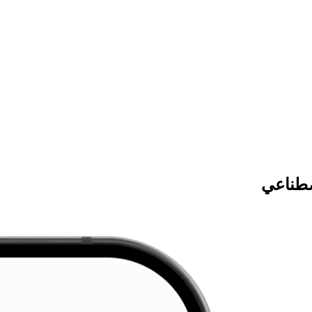
صطناعي