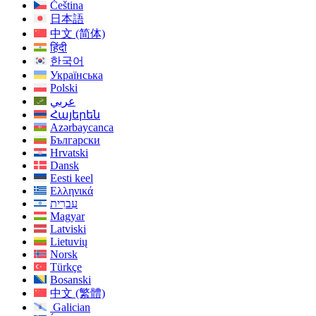
Čeština
日本語
中文 (简体)
हिंदी
한국어
Українська
Polski
عربي
Հայերեն
Azərbaycanca
Български
Hrvatski
Dansk
Eesti keel
Ελληνικά
עִברִית
Magyar
Latviski
Lietuvių
Norsk
Türkçe
Bosanski
中文 (繁體)
Galician