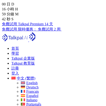
00
日
D
16
小時
H
59
分鐘
M
41
秒
S
免費試用 Talkpal Premium 14 天
免費試用
限時優惠：
免費試用 2 周
首頁
學習
Talkpal 企業版
Talkpal 教育版
註冊
登入
中文 (繁體)
English
Deutsch
Français
Español
Italiano
Português