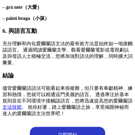
– grá mór（大愛）
– páistí beaga（小孩）
6. 與語言互動
充分理解和內化愛爾蘭語文法的最有效方法是始終如一地接觸
該語言。 通過閱讀愛爾蘭文學、觀看愛爾蘭電影或電視劇以
及與母語人士積極交流，您將加強對語法的理解，同時擴大詞
彙量。
結論
儘管愛爾蘭語語法可能看起來很複雜，但只要有奉獻精神、練
習和熱情，您就可以精通這門美麗的語言。 透過專注於基本
規則並在不同環境中接觸該語言，您將迅速提高您的愛爾蘭語
文法技能
。 祝你好運，踏上愛爾蘭語之旅，享受揭開神秘而
迷人的愛爾蘭語文法世界吧！
立即開始