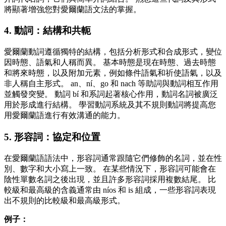
將顯著增強您對愛爾蘭語文法的掌握。
4. 動詞：結構和共軛
愛爾蘭動詞遵循獨特的結構，包括分析形式和合成形式，變位
因時態、語氣和人稱而異。 基本時態是現在時態、過去時態
和將來時態，以及附加元素，例如條件語氣和祈使語氣，以及
非人稱自主形式。 an、ní、go 和 nach 等助詞與動詞相互作用
並觸發突變。 動詞 bí 和系詞起著核心作用，動詞名詞被廣泛
用於形成進行結構。 學習動詞系統及其不規則動詞將提高您
用愛爾蘭語進行有效溝通的能力。
5. 形容詞：協定和位置
在愛爾蘭語語法中，形容詞通常跟隨它們修飾的名詞，並在性
別、數字和大小寫上一致。 在某些情況下，形容詞可能會在
陰性單數名詞之後出現，並且許多形容詞採用複數結尾。 比
較級和最高級的含義通常由 níos 和 is 組成，一些形容詞表現
出不規則的比較級和最高級形式。
例子：