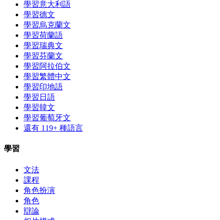
學習意大利語
學習德文
學習烏克蘭文
學習荷蘭語
學習瑞典文
學習芬蘭文
學習阿拉伯文
學習繁體中文
學習印地語
學習日語
學習韓文
學習葡萄牙文
還有 119+ 種語言
學習
文法
課程
角色扮演
角色
辯論