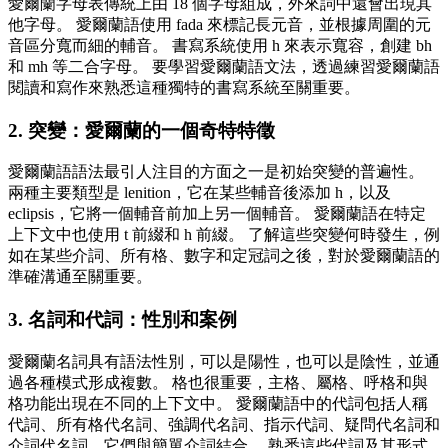
愛爾蘭字母表傳統上由 18 個字母組成，外來詞中還會出現其
他字母。 愛爾蘭語使用 fada 來標記長元音，並根據周圍的元
音區分寬而細的輔音。 書寫系統使用 h 來表示寬容，創建 bh
和 mh 等二合字母。 要學習愛爾蘭語文法，透過練習愛爾蘭語
閱讀和寫作來熟悉這種獨特的書寫系統至關重要。
2. 突變：愛爾蘭的一個奇特特徵
愛爾蘭語語法最引人注目的方面之一是初始突變的普遍性。
兩種主要類型是 lenition，它在某些輔音後添加 h，以及
eclipsis，它將一個輔音前加上另一個輔音。 愛爾蘭語在特定
上下文中也使用 t 前綴和 h 前綴。 了解這些突變何時發生，例
如在某些介詞、所有格、數字和定冠詞之後，對於愛爾蘭語的
準確溝通至關重要。
3. 名詞和代詞：性別和案例
愛爾蘭名詞具有語法性別，可以是陽性，也可以是陰性，並通
過各種模式形成複數。 格也很重要，主格、屬格、呼格和與
格功能出現在不同的上下文中。 愛爾蘭語中的代詞包括人稱
代詞、所有格代名詞、強調代名詞、指示代詞、疑問代名詞和
介詞代名詞，它們與簡單介詞結合。 熟悉這些代詞及其形式