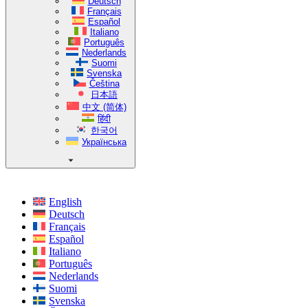
Deutsch
Français
Español
Italiano
Português
Nederlands
Suomi
Svenska
Čeština
日本語
中文 (简体)
हिंदी
한국어
Українська
English
Deutsch
Français
Español
Italiano
Português
Nederlands
Suomi
Svenska