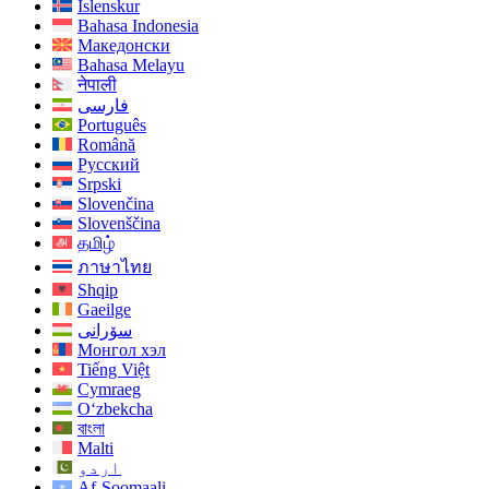
Íslenskur
Bahasa Indonesia
Македонски
Bahasa Melayu
नेपाली
فارسی
Português
Română
Русский
Srpski
Slovenčina
Slovenščina
தமிழ்
ภาษาไทย
Shqip
Gaeilge
سۆرانی
Монгол хэл
Tiếng Việt
Cymraeg
O‘zbekcha
বাংলা
Malti
اردو
Af-Soomaali