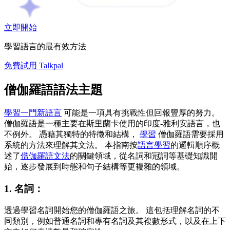
立即開始
學習語言的最有效方法
免費試用 Talkpal
僧伽羅語語法主題
學習一門新語言
可能是一項具有挑戰性但回報豐厚的努力。
僧伽羅語是一種主要在斯里蘭卡使用的印度-雅利安語言，也
不例外。 憑藉其獨特的特徵和結構，
學習
僧伽羅語需要採用
系統的方法來理解其文法。 本指南按
語言學習
的邏輯順序概
述了
僧伽羅語文法
的關鍵領域，從名詞和冠詞等基礎知識開
始，逐步發展到時態和句子結構等更複雜的領域。
1. 名詞：
透過學習名詞開始您的僧伽羅語之旅。 這包括理解名詞的不
同類別，例如普通名詞和專有名詞及其複數形式，以及在上下