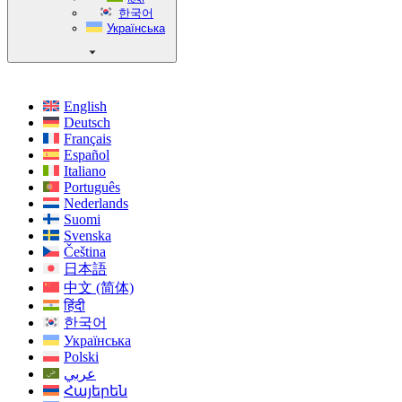
한국어
Українська
English
Deutsch
Français
Español
Italiano
Português
Nederlands
Suomi
Svenska
Čeština
日本語
中文 (简体)
हिंदी
한국어
Українська
Polski
عربي
Հայերեն