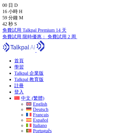
00
日
D
16
小時
H
59
分鐘
M
41
秒
S
免費試用 Talkpal Premium 14 天
免費試用
限時優惠：
免費試用 2 周
首頁
學習
Talkpal 企業版
Talkpal 教育版
註冊
登入
中文 (繁體)
English
Deutsch
Français
Español
Italiano
Português