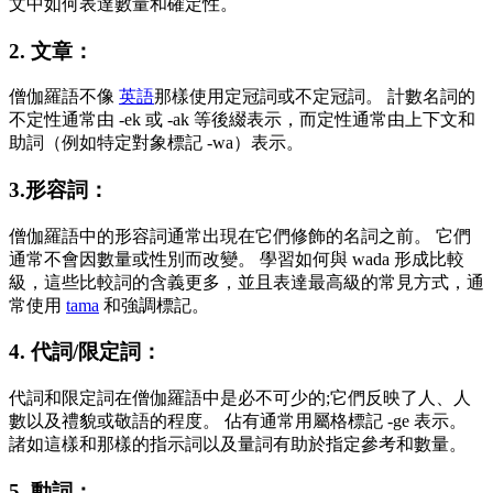
文中如何表達數量和確定性。
2. 文章：
僧伽羅語不像
英語
那樣使用定冠詞或不定冠詞。 計數名詞的
不定性通常由 -ek 或 -ak 等後綴表示，而定性通常由上下文和
助詞（例如特定對象標記 -wa）表示。
3.形容詞：
僧伽羅語中的形容詞通常出現在它們修飾的名詞之前。 它們
通常不會因數量或性別而改變。 學習如何與 wada 形成比較
級，這些比較詞的含義更多，並且表達最高級的常見方式，通
常使用
tama
和強調標記。
4. 代詞/限定詞：
代詞和限定詞在僧伽羅語中是必不可少的;它們反映了人、人
數以及禮貌或敬語的程度。 佔有通常用屬格標記 -ge 表示。
諸如這樣和那樣的指示詞以及量詞有助於指定參考和數量。
5. 動詞：