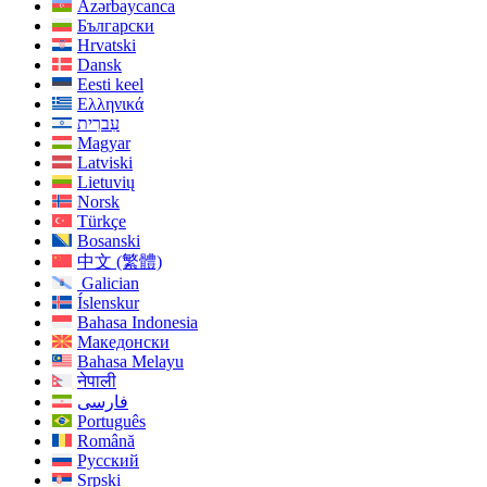
Azərbaycanca
Български
Hrvatski
Dansk
Eesti keel
Ελληνικά
עִברִית
Magyar
Latviski
Lietuvių
Norsk
Türkçe
Bosanski
中文 (繁體)
Galician
Íslenskur
Bahasa Indonesia
Македонски
Bahasa Melayu
नेपाली
فارسی
Português
Română
Русский
Srpski