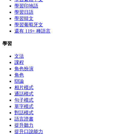
學習印地語
學習日語
學習韓文
學習葡萄牙文
還有 119+ 種語言
學習
文法
課程
角色扮演
角色
辯論
相片模式
通話模式
句子模式
單字模式
對話模式
語言證書
提升聽力
提升口說能力