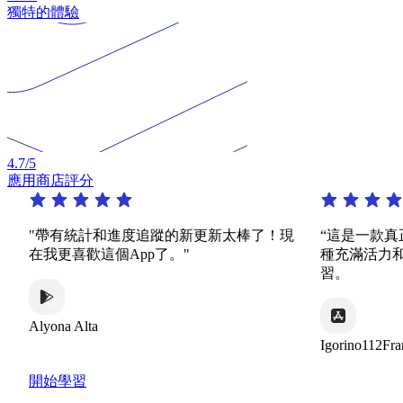
獨特的體驗
4.7
/5
應用商店評分
"帶有統計和進度追蹤的新更新太棒了！現
“這是一款真正了
在我更喜歡這個App了。"
種充滿活力和有
習。
Alyona Alta
Igorino112France
開始學習