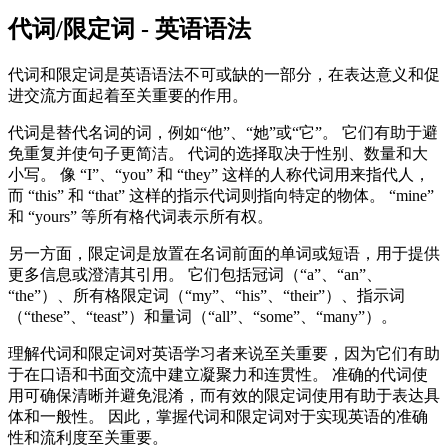
代词/限定词 - 英语语法
代词和限定词是英语语法不可或缺的一部分，在表达意义和促
进交流方面起着至关重要的作用。
代词是替代名词的词，例如“他”、“她”或“它”。 它们有助于避
免重复并使句子更简洁。 代词的选择取决于性别、数量和大
小写。 像 “I”、“you” 和 “they” 这样的人称代词用来指代人，
而 “this” 和 “that” 这样的指示代词则指向特定的物体。 “mine”
和 “yours” 等所有格代词表示所有权。
另一方面，限定词是放置在名词前面的单词或短语，用于提供
更多信息或澄清其引用。 它们包括冠词（“a”、“an”、
“the”）、所有格限定词（“my”、“his”、“their”）、指示词
（“these”、“teast”）和量词（“all”、“some”、“many”）。
理解代词和限定词对英语学习者来说至关重要，因为它们有助
于在口语和书面交流中建立凝聚力和连贯性。 准确的代词使
用可确保清晰并避免混淆，而有效的限定词使用有助于表达具
体和一般性。 因此，掌握代词和限定词对于实现英语的准确
性和流利度至关重要。