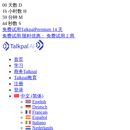
00
天数
D
16
小时数
H
59
分钟
M
43
秒数
S
免费试用TalkpalPremium 14 天
免费试用
限时优惠：
免费试用 2 周
首页
学习
商务Talkpal
Talkpal教育
注册
登录
中文 (简体)
English
Deutsch
Français
Español
Italiano
Nederlands