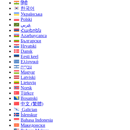
हिंदी
한국어
Українська
Polski
عربي
Հայերեն
Azərbaycanca
Български
Hrvatski
Dansk
Eesti keel
Ελληνικά
עִברִית
Magyar
Latviski
Lietuvių
Norsk
Türkçe
Bosanski
中文 (繁體)
Galician
Íslenskur
Bahasa Indonesia
Македонски