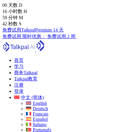
00
天数
D
16
小时数
H
59
分钟
M
41
秒数
S
免费试用TalkpalPremium 14 天
免费试用
限时优惠：
免费试用 2 周
首页
学习
商务Talkpal
Talkpal教育
注册
登录
中文 (简体)
English
Deutsch
Français
Español
Italiano
Português