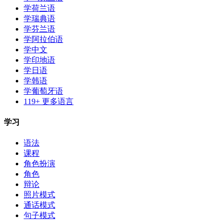
学荷兰语
学瑞典语
学芬兰语
学阿拉伯语
学中文
学印地语
学日语
学韩语
学葡萄牙语
119+ 更多语言
学习
语法
课程
角色扮演
角色
辩论
照片模式
通话模式
句子模式