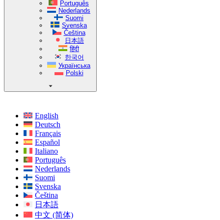
Português
Nederlands
Suomi
Svenska
Čeština
日本語
हिंदी
한국어
Українська
Polski
English
Deutsch
Français
Español
Italiano
Português
Nederlands
Suomi
Svenska
Čeština
日本語
中文 (简体)