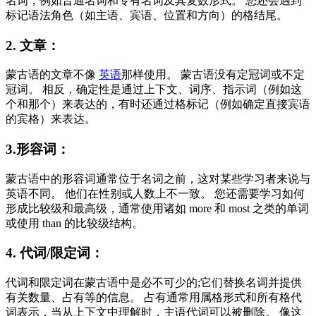
名词，例如普通名词和专有名词及其复数形式。 您还会遇到
标记语法角色（如主语、宾语、位置和方向）的格结尾。
2. 文章：
蒙古语的文章不像
英语
那样使用。 蒙古语没有定冠词或不定
冠词。 相反，确定性是通过上下文、词序、指示词（例如这
个和那个）来表达的，有时还通过格标记（例如确定直接宾语
的宾格）来表达。
3.形容词：
蒙古语中的形容词通常位于名词之前，这对某些学习者来说与
英语不同。 他们在性别或人数上不一致。 您还需要学习如何
形成比较级和最高级，通常使用诸如 more 和 most 之类的单词
或使用 than 的比较级结构。
4. 代词/限定词：
代词和限定词在蒙古语中是必不可少的;它们替换名词并提供
有关数量、占有等的信息。 占有通常用属格形式和所有格代
词表示，当从上下文中理解时，主语代词可以被删除。 像这