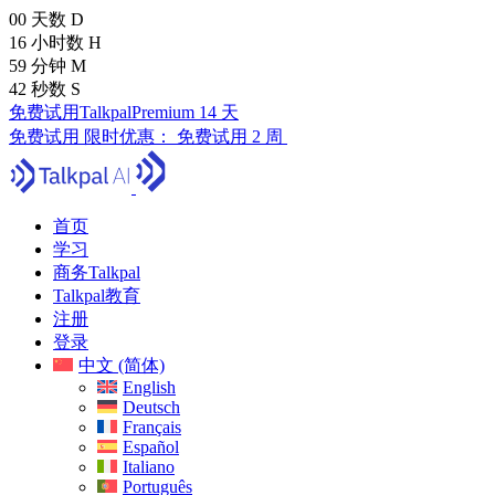
00
天数
D
16
小时数
H
59
分钟
M
41
秒数
S
免费试用TalkpalPremium 14 天
免费试用
限时优惠：
免费试用 2 周
首页
学习
商务Talkpal
Talkpal教育
注册
登录
中文 (简体)
English
Deutsch
Français
Español
Italiano
Português