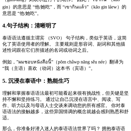
gin）的意思是 “他/她吃”，而 “เขากินแล้ว”（kăo gin láew）的
意思是 “他/她吃”。
4.句子结构：清晰明了
泰语语法遵循主谓宾 （SVO） 句子结构，类似于英语，这简
化了英语使用者的理解。 主要规则是形容词、副词和其他描
述性词跟在它们所描述的名词或动词之后。
例如，”ผมชอบหนังสือนี้”（pŏm châwp năng sěu née）翻译为
“我（主语）喜欢（动词）这本书（宾语）”。
5. 沉浸在泰语中：熟能生巧
理解和掌握泰语语法最初可能看起来很有挑战性，但关键是坚
持不懈和坚持练习。 通过让自己沉浸在语言中、阅读、写
作、听力以及与母语人士交谈来调动您的所有感官。 你对泰
语语法的接触越多，这些异国情调的概念就越会感到熟悉和舒
适。
那么，你准备好潜入迷人的泰语语法世界了吗？ 拥抱泰语语