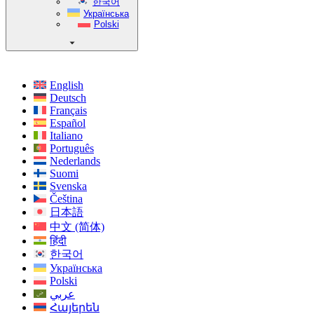
한국어
Українська
Polski
English
Deutsch
Français
Español
Italiano
Português
Nederlands
Suomi
Svenska
Čeština
日本語
中文 (简体)
हिंदी
한국어
Українська
Polski
عربي
Հայերեն