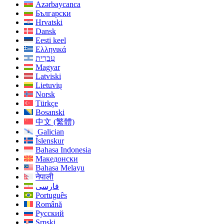
Azərbaycanca
Български
Hrvatski
Dansk
Eesti keel
Ελληνικά
עִברִית
Magyar
Latviski
Lietuvių
Norsk
Türkçe
Bosanski
中文 (繁體)
Galician
Íslenskur
Bahasa Indonesia
Македонски
Bahasa Melayu
नेपाली
فارسی
Português
Română
Русский
Srpski