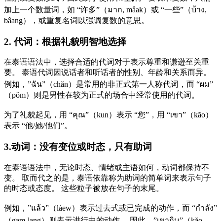
加上一个数量词，如 “许多”（มาก, mâak）或 “一些”（บ้าง,
bâang），或重复名词以强调复数的意思。
2. 代词：根据礼貌明智地选择
在泰语语法中，选择合适的代词对于表示尊重和谦逊至关重
要。 泰语代词因说话者和听话者的性别、年龄和关系而异。
例如，”ฉัน”（chăn）是常用的非正式第一人称代词，而 “ผม”
（pŏm）则是男性在较为正式的场合中经常使用的代词。
为了礼貌起见，用 “คุณ”（kun）表示 “您”，用 “เขา”（kăo）
表示 “他/她/他们”。
3.动词：没有变位或时态，只有助词
在泰语语法中，无论时态、情绪或主语如何，动词都保持不
变。 取而代之的是，泰语依靠称为助词的简单词来表示句子
的时态或态度。 这些粒子被放在句子的末尾。
例如，”แล้ว”（láew）表示过去式或已完成的动作，而 “กำลัง”
（gam-lang）则表示进行中的动作。 因此，”เขากิน”（kăo