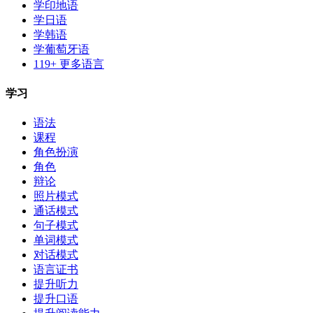
学印地语
学日语
学韩语
学葡萄牙语
119+ 更多语言
学习
语法
课程
角色扮演
角色
辩论
照片模式
通话模式
句子模式
单词模式
对话模式
语言证书
提升听力
提升口语