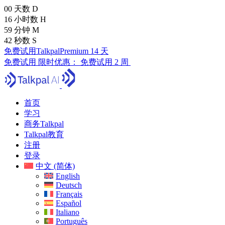
00
天数
D
16
小时数
H
59
分钟
M
41
秒数
S
免费试用TalkpalPremium 14 天
免费试用
限时优惠：
免费试用 2 周
首页
学习
商务Talkpal
Talkpal教育
注册
登录
中文 (简体)
English
Deutsch
Français
Español
Italiano
Português