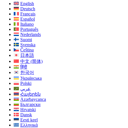
English
Deutsch
Français
Español
Italiano
Português
Nederlands
Suomi
Svenska
Čeština
日本語
中文 (简体)
हिंदी
한국어
Українська
Polski
عربي
Հայերեն
Azərbaycanca
Български
Hrvatski
Dansk
Eesti keel
Ελληνικά