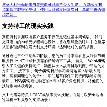
与意大利语母语来电者交谈可能非常令人生畏。 互动式AI模
拟消除了犯错的恐惧，使团队能够在回复实时工单前完善语调
和发音。
支持特工的现实实践
真正流利掌握双语客户服务不仅仅是记住基本问候语。 我们
充满活力的20单元课程精心设计，旨在引导您的呼叫中心坐席
从初步理解到在意大利支持环境中达到绝对的会话掌握。
通过通过三个互动学习阶段，您的员工将掌握在意大利快节奏
服务行业中茁壮成长所需的精确语言工具。 首先，
Word模式
引入了关键的支持词汇，涵盖从技术故障排除到账户管理的方
方面面。 接下来，
句子模式
挑战学习者将这些术语融入清
晰、富有同理心的句子中，帮助起草邮件回复或阅读通话稿。
最后，
对话模式
通过动态的AI生成客户角色扮演，将他们的
技能推向终极考验。
员工无需等待负面CSAT成绩来测试技能，而是可以安全地通
过耳机应对复杂的支持场景：