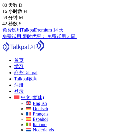
00
天数
D
16
小时数
H
59
分钟
M
41
秒数
S
免费试用TalkpalPremium 14 天
免费试用
限时优惠：
免费试用 2 周
首页
学习
商务Talkpal
Talkpal教育
注册
登录
中文 (简体)
English
Deutsch
Français
Español
Italiano
Nederlands