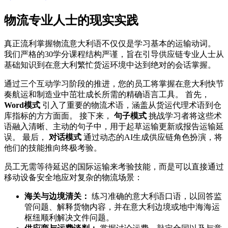
物流专业人士的现实实践
真正流利掌握物流意大利语不仅仅是学习基本的运输动词。
我们严格的30学分课程结构严谨，旨在引导供应链专业人士从
基础知识到在意大利繁忙货运环境中达到绝对的会话掌握。
通过三个互动学习阶段的推进，您的员工将掌握在意大利快节
奏航运和制造业中茁壮成长所需的精确语言工具。 首先，
Word模式
引入了重要的物流术语，涵盖从货运代理术语到仓
库指标的方方面面。 接下来，
句子模式
挑战学习者将这些术
语融入清晰、主动的句子中，用于起草运输更新或报告运输延
误。 最后，
对话模式
通过动态的AI生成供应链角色扮演，将
他们的技能推向终极考验。
员工无需等待延迟的国际运输来考验技能，而是可以直接通过
移动设备安全地应对复杂的物流场景：
海关与边境清关：
练习准确的意大利语口语，以回答监
管问题、解释货物内容，并在意大利边境或地中海海运
枢纽顺利解决文件问题。