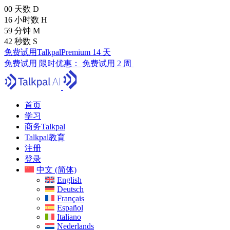
00
天数
D
16
小时数
H
59
分钟
M
41
秒数
S
免费试用TalkpalPremium 14 天
免费试用
限时优惠：
免费试用 2 周
首页
学习
商务Talkpal
Talkpal教育
注册
登录
中文 (简体)
English
Deutsch
Français
Español
Italiano
Nederlands