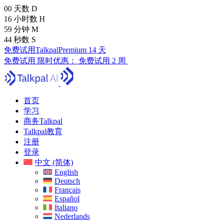
00
天数
D
16
小时数
H
59
分钟
M
43
秒数
S
免费试用TalkpalPremium 14 天
免费试用
限时优惠：
免费试用 2 周
首页
学习
商务Talkpal
Talkpal教育
注册
登录
中文 (简体)
English
Deutsch
Français
Español
Italiano
Nederlands