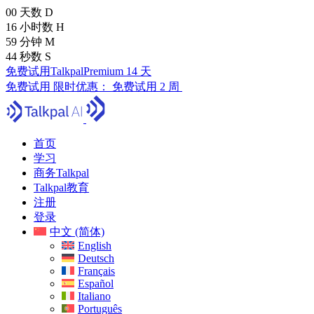
00
天数
D
16
小时数
H
59
分钟
M
43
秒数
S
免费试用TalkpalPremium 14 天
免费试用
限时优惠：
免费试用 2 周
首页
学习
商务Talkpal
Talkpal教育
注册
登录
中文 (简体)
English
Deutsch
Français
Español
Italiano
Português