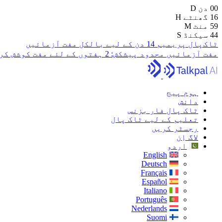
00
دن
D
16
گھنٹے
H
59
منٹ
M
43
سیکنڈ
S
ٹاک‌پال پریمیم 14 دن کے لیے بالکل مفت آزمائیں
مفت آزمائیں
محدود پیشکش:
2 ہفتوں کے لئے مفت کوشش کریں
ہوم پیج
دانش
ٹاک پال فار بزنس
تعلیم کے لیے ٹاک پال
رجسٹر کریں
لاگ اِن
اردو
English
Deutsch
Français
Español
Italiano
Português
Nederlands
Suomi