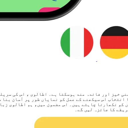
نی خیز اور فائدہ مند ہوسکتا ہے۔ اطالوی ، اس کی سریلی
انتخاب اس سیکھنے کے عمل کو نمایاں طور پر آسان بنا س
ں کو نکھارنا چاہتے ہیں۔ اس مضمون میں، ہم اطالوی زبا
ریقے کا جائزہ لیں گے۔