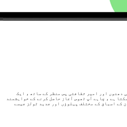
 دھنوں اور امیر ثقافتی پس منظر کے ساتھ ، ایک
کتا ہے ، چاہے آپ ٹھوس آغاز حاصل کرنے کے خواہشمند
ن کے اسباق کے مختلف پہلوؤں اور جدید ٹولز جیسے