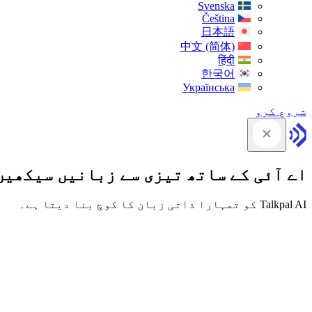
Svenska
Čeština
日本語
中文 (简体)
हिंदी
한국어
Українська
شروع کرو
اے آئی کے ساتھ تیزی سے زبانیں سیکھیں
Talkpal AI کو تمہارا ذاتی زبان کا کوچ بنا دیتا ہے۔