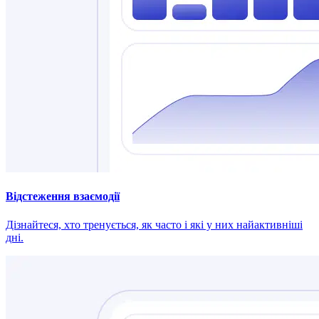
Відстеження взаємодії
Дізнайтеся, хто тренується, як часто і які у них найактивніші
дні.