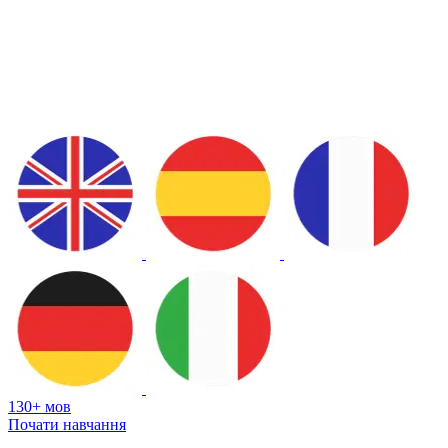
130+ мов
Почати навчання