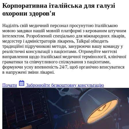
Корпоративна італійська для галузі
охорони здоров'я
Наділіть свій медичний персонал просунутою італійською
мовою завдяки нашій мовній платформі з керованим штучним
інтелектом. Розроблений спеціально для міжнародних лікарів,
медсестер і адміністраторів лікарень, Talkpal обходить
традиційні підручникові методи, занурюючи вашу команду у
реалістичні консультації з пацієнтами. Отримуйте миттєві
виправлення щодо італійської медичної термінології, клінічної
граматики та співчутливого спілкування з пацієнтами,
формуючи усну впевненість 24/7, щоб органічно вписуватися
в напружені зміни лікарні.
Почати
Забронюйте безкоштовну консультацію