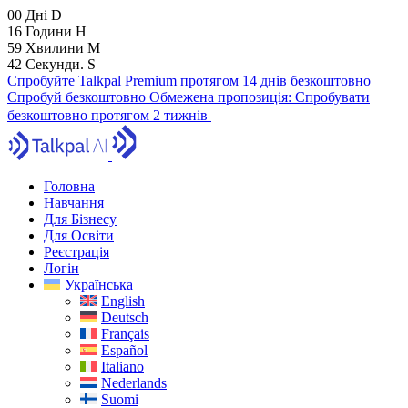
00
Дні
D
16
Години
H
59
Хвилини
M
41
Секунди.
S
Спробуйте Talkpal Premium протягом 14 днів безкоштовно
Спробуй безкоштовно
Обмежена пропозиція:
Спробувати
безкоштовно протягом 2 тижнів
Головна
Навчання
Для Бізнесу
Для Освіти
Реєстрація
Логін
Українська
English
Deutsch
Français
Español
Italiano
Nederlands
Suomi