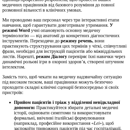
медичних працівників від базового розуміння до повної
розмовної вільності в клінічних умовах.
Ми проводимо ваш персонал через три інтерактивні етапи
навчання, щоб гарантувати довготривале утримання.
У
режимі Word
учні опановують основну медичну
термінологію — від анатомії до конкретних діагностичних
інструментів. Переходячи до
режиму речень
, вони
практикують структурування цих термінів у чіткі, співчутливі
фрази, необхідні для інструкцій пацієнтів або міжвіддільних
листів. Нарешті,
режим Діалогу
перевіряє їхні навички через
динамічні рольові ігри в охороні здоров’я, створені штучним
інтелектом.
Замість того, щоб чекати на медичну надзвичайну ситуацію
під високим тиском, ваші працівники можуть безпечно
проходити складні клінічні сценарії безпосередньо зі своїх
пристроїв:
Прийом пацієнтів і тріаж у відділенні невідкладної
допомоги:
Практикуйтеся збирати детальні медичні
історії, оцінювати симптоми та використовувати
формальні, ввічливі італійські формулювання
(наприклад, професійне використання «
Lei
»), щоб
заспокоїти тривожних пацієнтів під час госпіталізації.