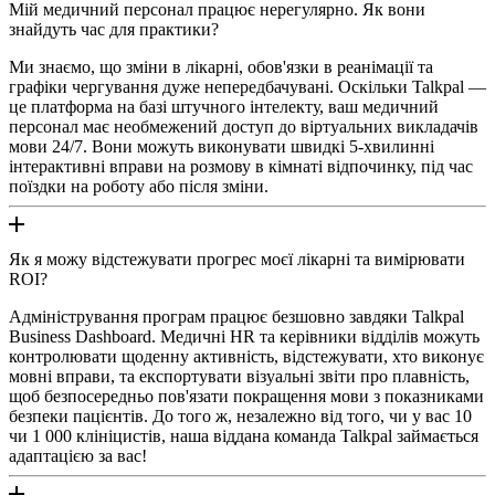
Мій медичний персонал працює нерегулярно. Як вони
знайдуть час для практики?
Ми знаємо, що зміни в лікарні, обов'язки в реанімації та
графіки чергування дуже непередбачувані. Оскільки Talkpal —
це платформа на базі штучного інтелекту, ваш медичний
персонал має необмежений доступ до віртуальних викладачів
мови 24/7. Вони можуть виконувати швидкі 5-хвилинні
інтерактивні вправи на розмову в кімнаті відпочинку, під час
поїздки на роботу або після зміни.
Як я можу відстежувати прогрес моєї лікарні та вимірювати
ROI?
Адміністрування програм працює безшовно завдяки Talkpal
Business Dashboard. Медичні HR та керівники відділів можуть
контролювати щоденну активність, відстежувати, хто виконує
мовні вправи, та експортувати візуальні звіти про плавність,
щоб безпосередньо пов'язати покращення мови з показниками
безпеки пацієнтів. До того ж, незалежно від того, чи у вас 10
чи 1 000 клініцистів, наша віддана команда Talkpal займається
адаптацією за вас!