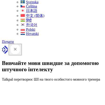
Svenska
Čeština
日本語
中文 (简体)
हिंदी
한국어
Polski
Hrvatski
Почати
Вивчайте мови швидше за допомогою
штучного інтелекту
Talkpal перетворює ШІ на твого особистого мовного тренера