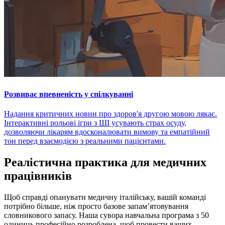
Розвиває впевненість у спілкуванні
Надання критичних новин про здоров'я другою мовою лякає.
Інтерактивні рольові ігри з ШІ усувають страх осуду,
дозволяючи лікарям вдосконалювати вимову та емпатійний
тон перед взаємодією з реальними пацієнтами.
Реалістична практика для медичних
працівників
Щоб справді опанувати медичну італійську, вашій команді
потрібно більше, ніж просто базове запам’ятовування
словникового запасу. Наша сувора навчальна програма з 50
одиниць професійно розроблена, щоб провести ваших