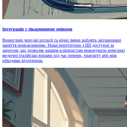
Інтеграція з лікарняними змінами
Вимогливі чергові ротації та нічні зміни роблять заплановані
заняття неможливими. Наші репетитори з ШІ доступні за
запитом, що дозволяє вашим клініцистам виконувати невеликі
медичні італійські вправи під час перерв, транзиту або між
обходами відділення.