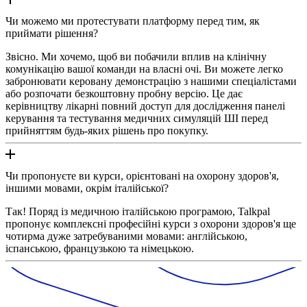
Чи можемо ми протестувати платформу перед тим, як
приймати рішення?
Звісно. Ми хочемо, щоб ви побачили вплив на клінічну
комунікацію вашої команди на власні очі. Ви можете легко
забронювати керовану демонстрацію з нашими спеціалістами
або розпочати безкоштовну пробну версію. Це дає
керівництву лікарні повний доступ для дослідження панелі
керування та тестування медичних симуляцій ШІ перед
прийняттям будь-яких рішень про покупку.
Чи пропонуєте ви курси, орієнтовані на охорону здоров'я,
іншими мовами, окрім італійської?
Так! Поряд із медичною італійською програмою, Talkpal
пропонує комплексні професійні курси з охорони здоров'я ще
чотирма дуже затребуваними мовами: англійською,
іспанською, французькою та німецькою.