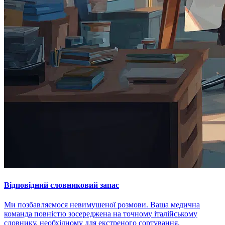
Відповідний словниковий запас
Ми позбавляємося невимушеної розмови. Ваша медична
команда повністю зосереджена на точному італійському
словнику, необхідному для екстреного сортування,