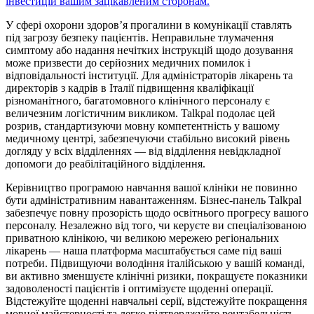
інвестицій вашим зацікавленим сторонам.
У сфері охорони здоров’я прогалини в комунікації ставлять
під загрозу безпеку пацієнтів. Неправильне тлумачення
симптому або надання нечітких інструкцій щодо дозування
може призвести до серйозних медичних помилок і
відповідальності інституції. Для адміністраторів лікарень та
директорів з кадрів в Італії підвищення кваліфікації
різноманітного, багатомовного клінічного персоналу є
величезним логістичним викликом. Talkpal подолає цей
розрив, стандартизуючи мовну компетентність у вашому
медичному центрі, забезпечуючи стабільно високий рівень
догляду у всіх відділеннях — від відділення невідкладної
допомоги до реабілітаційного відділення.
Керівництво програмою навчання вашої клініки не повинно
бути адміністративним навантаженням. Бізнес-панель Talkpal
забезпечує повну прозорість щодо освітнього прогресу вашого
персоналу. Незалежно від того, чи керуєте ви спеціалізованою
приватною клінікою, чи великою мережею регіональних
лікарень — наша платформа масштабується саме під ваші
потреби. Підвищуючи володіння італійською у вашій команді,
ви активно зменшуєте клінічні ризики, покращуєте показники
задоволеності пацієнтів і оптимізуєте щоденні операції.
Відстежуйте щоденні навчальні серії, відстежуйте покращення
мовної майстерності та легко підтверджуйте рентабельність