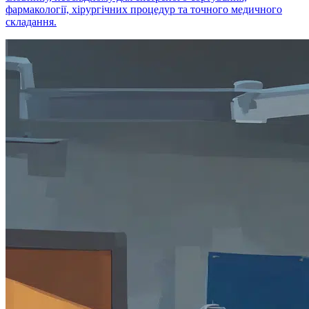
фармакології, хірургічних процедур та точного медичного
складання.