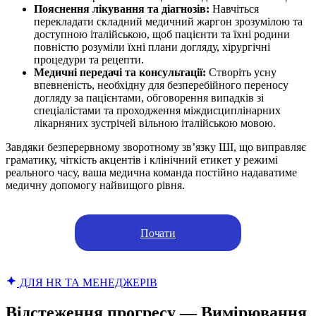
Пояснення лікування та діагнозів:
Навчіться
перекладати складний медичний жаргон зрозумілою та
доступною італійською, щоб пацієнти та їхні родини
повністю розуміли їхні плани догляду, хірургічні
процедури та рецепти.
Медичні передачі та консультації:
Створіть усну
впевненість, необхідну для безперебійного переносу
догляду за пацієнтами, обговорення випадків зі
спеціалістами та проходження міждисциплінарних
лікарняних зустрічей вільною італійською мовою.
Завдяки безперервному зворотному зв’язку ШІ, що виправляє
граматику, чіткість акцентів і клінічний етикет у режимі
реального часу, ваша медична команда постійно надаватиме
медичну допомогу найвищого рівня.
Почати
ДЛЯ HR ТА МЕНЕДЖЕРІВ
Відстеження прогресу — Вимірювання