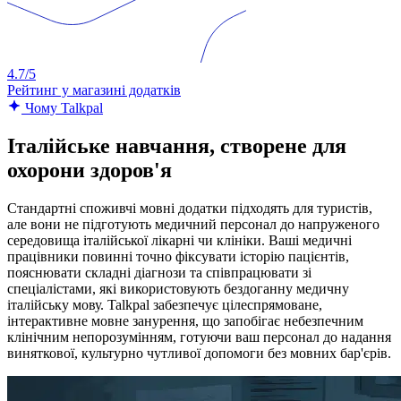
4.7/5
Рейтинг у магазині додатків
Чому Talkpal
Італійське навчання, створене для
охорони здоров'я
Стандартні споживчі мовні додатки підходять для туристів,
але вони не підготують медичний персонал до напруженого
середовища італійської лікарні чи клініки. Ваші медичні
працівники повинні точно фіксувати історію пацієнтів,
пояснювати складні діагнози та співпрацювати зі
спеціалістами, які використовують бездоганну медичну
італійську мову. Talkpal забезпечує цілеспрямоване,
інтерактивне мовне занурення, що запобігає небезпечним
клінічним непорозумінням, готуючи ваш персонал до надання
виняткової, культурно чутливої допомоги без мовних бар'єрів.