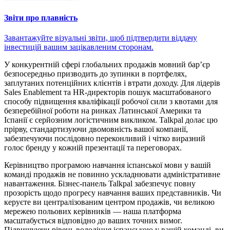
Звіти про плавність
Завантажуйте візуальні звіти, щоб підтвердити віддачу
інвестицій вашим зацікавленим сторонам.
У конкурентній сфері глобальних продажів мовний бар’єр
безпосередньо призводить до зупинки в портфелях,
заплутаних потенційних клієнтів і втрати доходу. Для лідерів
Sales Enablement та HR-директорів пошук масштабованого
способу підвищення кваліфікації робочої сили з квотами для
безперебійної роботи на ринках Латинської Америки та
Іспанії є серйозним логістичним викликом. Talkpal долає цю
прірву, стандартизуючи двомовність вашої компанії,
забезпечуючи послідовно переконливий і чітко виразний
голос бренду у кожній презентації та переговорах.
Керівництво програмою навчання іспанської мови у вашій
команді продажів не повинно ускладнювати адміністративне
навантаження. Бізнес-панель Talkpal забезпечує повну
прозорість щодо прогресу навчання ваших представників. Чи
керуєте ви централізованим центром продажів, чи великою
мережею польових керівників — наша платформа
масштабується відповідно до ваших точних вимог.
Підвищуючи рівень володіння іспанською у вашій команді, ви