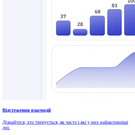
Відстеження взаємодії
Дізнайтеся, хто тренується, як часто і які у них найактивніші
дні.