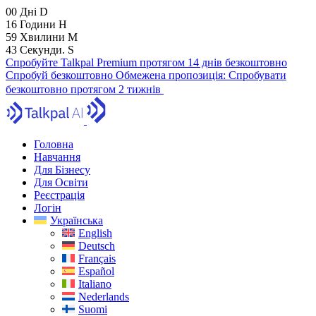
00
Дні
D
16
Години
H
59
Хвилини
M
41
Секунди.
S
Спробуйте Talkpal Premium протягом 14 днів безкоштовно
Спробуй безкоштовно
Обмежена пропозиція:
Спробувати
безкоштовно протягом 2 тижнів
Головна
Навчання
Для Бізнесу
Для Освіти
Реєстрація
Логін
Українська
English
Deutsch
Français
Español
Italiano
Nederlands
Suomi