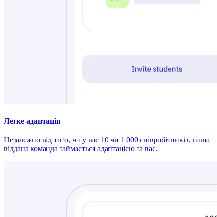
Легке адаптація
Незалежно від того, чи у вас 10 чи 1 000 співробітників, наша
віддана команда займається адаптацією за вас.