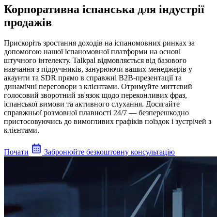
Корпоративна іспанська для індустрії
продажів
Прискоріть зростання доходів на іспаномовних ринках за
допомогою нашої іспаномовної платформи на основі
штучного інтелекту. Talkpal відмовляється від базового
навчання з підручників, занурюючи ваших менеджерів у
акаунти та SDR прямо в справжні B2B-презентації та
динамічні переговори з клієнтами. Отримуйте миттєвий
голосовий зворотний зв'язок щодо переконливих фраз,
іспанської вимови та активного слухання. Досягайте
справжньої розмовної плавності 24/7 — безперешкодно
пристосовуючись до вимогливих графіків поїздок і зустрічей з
клієнтами.
Почати
Забронюйте безкоштовну консультацію