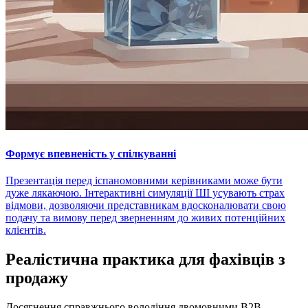
Формує впевненість у спілкуванні
Презентація перед іспаномовними керівниками може бути
дуже лякаючою. Інтерактивні симуляції ШІ усувають страх
відмови, дозволяючи представникам вдосконалювати свою
подачу та вимову перед зверненням до живих потенційних
клієнтів.
Реалістична практика для фахівців з
продажу
Досягнення справжнього володіння двомовними B2B-