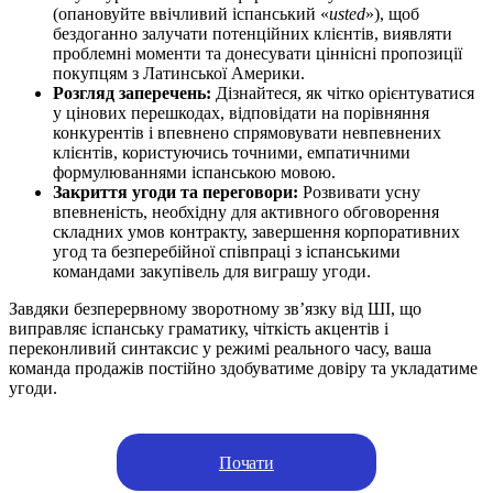
(опановуйте ввічливий іспанський «
usted
»), щоб
бездоганно залучати потенційних клієнтів, виявляти
проблемні моменти та донесувати ціннісні пропозиції
покупцям з Латинської Америки.
Розгляд заперечень:
Дізнайтеся, як чітко орієнтуватися
у цінових перешкодах, відповідати на порівняння
конкурентів і впевнено спрямовувати невпевнених
клієнтів, користуючись точними, емпатичними
формулюваннями іспанською мовою.
Закриття угоди та переговори:
Розвивати усну
впевненість, необхідну для активного обговорення
складних умов контракту, завершення корпоративних
угод та безперебійної співпраці з іспанськими
командами закупівель для виграшу угоди.
Завдяки безперервному зворотному зв’язку від ШІ, що
виправляє іспанську граматику, чіткість акцентів і
переконливий синтаксис у режимі реального часу, ваша
команда продажів постійно здобуватиме довіру та укладатиме
угоди.
Почати