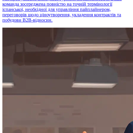
команда зосереджена повністю на точній термінології
іспанської, необхідної для управління пайплайнером,
переговорів щодо ціноутворення, укладення контрактів та
побудови B2B-відносин.