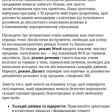
продажами вимагає набагато більше, ніж просто
запам’ятовування простих привітань. Наша ґрунтовна
навчальна програма з 30 кредитів майстерно розроблена, щоб
допомогти вашим менеджерам з клієнтами від початкового
розуміння до абсолютного опанування розмови в
іспаномовному корпоративному середовищі.
Проходячи три інтерактивні етапи навчання, ваш персонал
отримає точні лінгвістичні інструменти, необхідні для успіху
на висококонкурентних ринках Іспанії та Латинської
Америки. По-перше,
режим Word
вводить важливу лексику
продажів, охоплюючи все — від показників ROI до термінів
закупівель. Далі,
режим речення
ставить виклик учням
вплітати ці терміни у чіткі, переконливі речення, необхідні для
написання холодних листів або виконання сценаріїв дзвінків.
Нарешті,
режим Діалогу
перевіряє їхні навички за допомогою
динамічних рольових ігор продажів, створених ШІ.
Замість того, щоб чекати на втрачену угоду, щоб перевірити
свої навички, ваші працівники можуть безпечно вирішувати
складні сценарії продажу безпосередньо зі своїх мобільних
пристроїв:
Холодні дзвінки та відкриття:
Практикуйте орієнтацію
в культурних нюансах і формальному етикеті