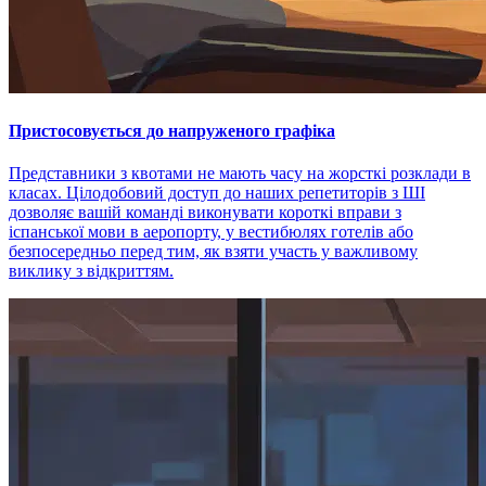
Пристосовується до напруженого графіка
Представники з квотами не мають часу на жорсткі розклади в
класах. Цілодобовий доступ до наших репетиторів з ШІ
дозволяє вашій команді виконувати короткі вправи з
іспанської мови в аеропорту, у вестибюлях готелів або
безпосередньо перед тим, як взяти участь у важливому
виклику з відкриттям.