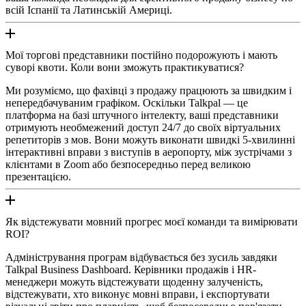
всій Іспанії та Латинській Америці.
Мої торгові представники постійно подорожують і мають
суворі квоти. Коли вони зможуть практикуватися?
Ми розуміємо, що фахівці з продажу працюють за швидким і
непередбачуваним графіком. Оскільки Talkpal — це
платформа на базі штучного інтелекту, ваші представники
отримують необмежений доступ 24/7 до своїх віртуальних
репетиторів з мов. Вони можуть виконати швидкі 5-хвилинні
інтерактивні вправи з виступів в аеропорту, між зустрічами з
клієнтами в Zoom або безпосередньо перед великою
презентацією.
Як відстежувати мовний прогрес моєї команди та вимірювати
ROI?
Адміністрування програм відбувається без зусиль завдяки
Talkpal Business Dashboard. Керівники продажів і HR-
менеджери можуть відстежувати щоденну залученість,
відстежувати, хто виконує мовні вправи, і експортувати