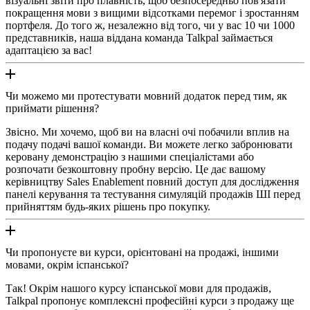
візуальні звіти про плавність, щоб безпосередньо пов'язати
покращення мови з вищими відсотками перемог і зростанням
портфеля. До того ж, незалежно від того, чи у вас 10 чи 1000
представників, наша віддана команда Talkpal займається
адаптацією за вас!
Чи можемо ми протестувати мовний додаток перед тим, як
приймати рішення?
Звісно. Ми хочемо, щоб ви на власні очі побачили вплив на
подачу подачі вашої команди. Ви можете легко забронювати
керовану демонстрацію з нашими спеціалістами або
розпочати безкоштовну пробну версію. Це дає вашому
керівництву Sales Enablement повний доступ для дослідження
панелі керування та тестування симуляцій продажів ШІ перед
прийняттям будь-яких рішень про покупку.
Чи пропонуєте ви курси, орієнтовані на продажі, іншими
мовами, окрім іспанської?
Так! Окрім нашого курсу іспанської мови для продажів,
Talkpal пропонує комплексні професійні курси з продажу ще