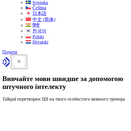
Svenska
Čeština
日本語
中文 (简体)
हिंदी
한국어
Polski
Hrvatski
Почати
Вивчайте мови швидше за допомогою
штучного інтелекту
Talkpal перетворює ШІ на твого особистого мовного тренера