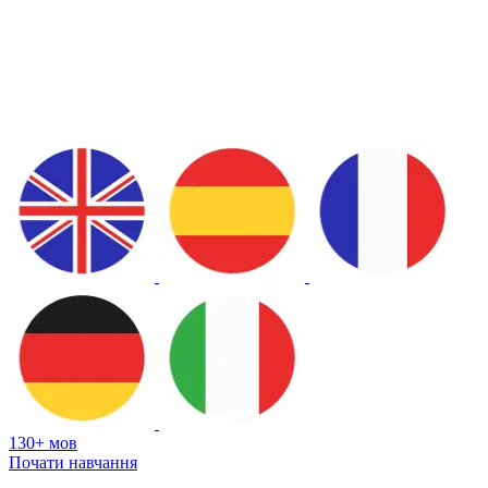
130+ мов
Почати навчання