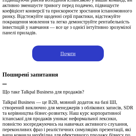
активно зменшуєте тривогу перед подачею, підвищуєте
коефіцієнт конверсії та прискорюєте зростання іспаномовного
ринку. Відстежуйте щоденні серії практики, відстежуйте
покращення мовлення та легко демонструйте рентабельність
інвестицій у навчання — все це з однієї інтуїтивно зрозумілої
панелі приладів.
Почати
Поширені запитання
Що таке Talkpal Business для продажів?
Talkpal Business — це B2B, мовний додаток на базі ШІ,
створений виключно для менеджерів з облікових записів, SDR
та керівництва бізнес-розвитку. Наш курс корпоративної
іспанської для продажів уникає неформальної лексики,
повністю зосереджуючись на навичках активного слухання,
переконливих фраз і реалістичних симуляціях презентації, які
ваша команда необхідна для ефективного продажу бізнесу по