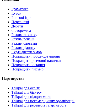
Граматика
Курси
Рольові ігри
Персонажі
Дебати
Фоторежим
Режим виклику
Режим речень
Режим словами
Режим діалогу
Сертифікати з мов
Покращити прослуховування
Покращити розмовні навички
Покращити читання
Покращити письмо
Партнерства
Talkpal для освіти
Talkpal для бізнесу
Talkpal для підприємств
Talkpal для некомерційних організацій
Talkpal для реселерів і партнерств