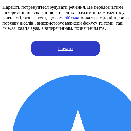
Нарешті, потренуйтеся будувати речення. Це передбачатиме
використання всіх раніше вивчених граматичних моментів у
контексті, зазначаючи, що
сомалійська
мова тяжіє до кінцевого
порядку дієслів і використовує маркери фокусу та теми, такі
як waa, baa та ayaa, з запереченням, позначеним ma.
Почати