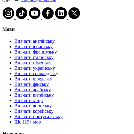
Мови
Вивчати англійську
Вивчати іспанську
Вивчати французьку
Вивчати італійську
Вивчати німецьку
Вивчати українську
Вивчати голландську
Вивчати шведську
Вивчати фінську
Вивчати арабську
Вивчати китайську
Вивчати хінді
Вивчати японську
Вивчати корейську
Вивчати португальську
Ще 119+ мов
Навчання