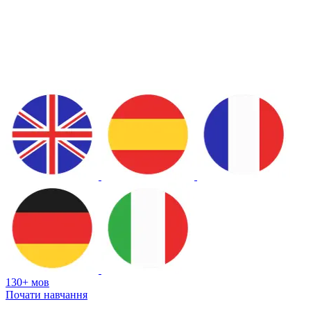
130+ мов
Почати навчання