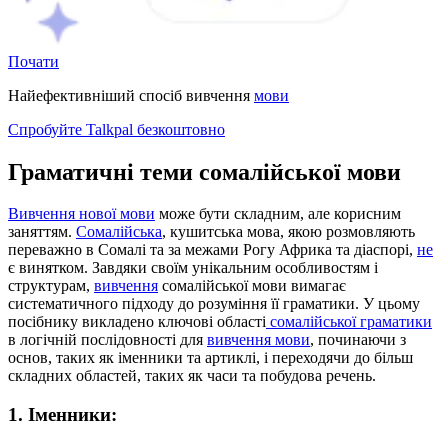
Почати
Найефективніший спосіб вивчення
мови
Спробуйте Talkpal безкоштовно
Граматичні теми сомалійської мови
Вивчення нової мови
може бути складним, але корисним
заняттям.
Сомалійська
, кушитська мова, якою розмовляють
переважно в Сомалі та за межами Рогу Африка та діаспорі,
не
є винятком. Завдяки своїм унікальним особливостям і
структурам,
вивчення
сомалійської мови вимагає
систематичного підходу до розуміння її граматики. У цьому
посібнику викладено ключові області
сомалійської граматики
в логічній послідовності для
вивчення мови
, починаючи з
основ, таких як іменники та артиклі, і переходячи до більш
складних областей, таких як часи та побудова речень.
1. Іменники: