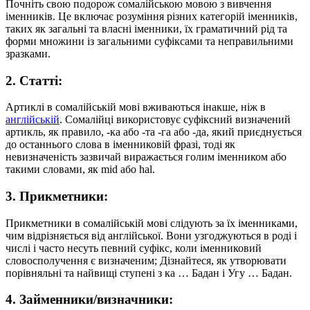
Почніть свою подорож сомалійською мовою з вивчення
іменників. Це включає розуміння різних категорій іменників,
таких як загальні та власні іменники, їх граматичний рід та
форми множини із загальними суфіксами та неправильними
зразками.
2. Статті:
Артиклі в сомалійській мові вживаються інакше, ніж в
англійській
. Сомалійці використовує суфіксний визначений
артикль, як правило, -ка або -та -га або -да, який приєднується
до останнього слова в іменниковій фразі, тоді як
невизначеність зазвичай виражається голим іменником або
такими словами, як mid або hal.
3. Прикметники:
Прикметники в сомалійській мові слідують за їх іменниками,
чим відрізняється від англійської. Вони узгоджуються в роді і
числі і часто несуть певний суфікс, коли іменниковий
словосполучення є визначеним; Дізнайтеся, як утворювати
порівняльні та найвищі ступені з ка … Бадан і Угу … Бадан.
4. Займенники/визначники: