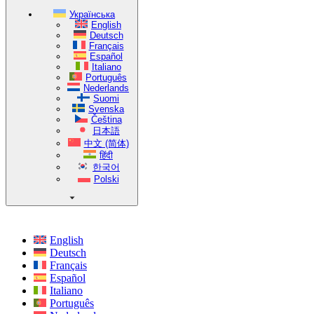
Українська
English
Deutsch
Français
Español
Italiano
Português
Nederlands
Suomi
Svenska
Čeština
日本語
中文 (简体)
हिंदी
한국어
Polski
English
Deutsch
Français
Español
Italiano
Português