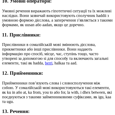
10. Умовні оператори:
Умовні речення виражають гіпотетичні ситуації та їх можливі
наслідки. Вони зазвичай використовують сполучник haddii з
умовною формою дієслова, а заперечення з’являється з такими
формами, як uusan або aadan, якщо це доречно.
11. Прислівники:
Прислівники в сомалійській мові змінюють дієслова,
прикметники або інші прислівники. Вони надають
інформацію про спосіб, місце, час, ступінь тощо, часто
утворені за допомогою si для способу та включають загальні
елементи, такі як hadda,
berri
, halkaa та aad.
12. Прийменники:
Прийменники пов’язують слова і словосполучення між
собою. У сомалійській мові використовуються такі елементи,
як ku in або at, ka from, you to або for, la with, і dhex between, які
поєднуються з такими займенниковими суфіксами, як igu, kaa
та ugu.
13. Речення: