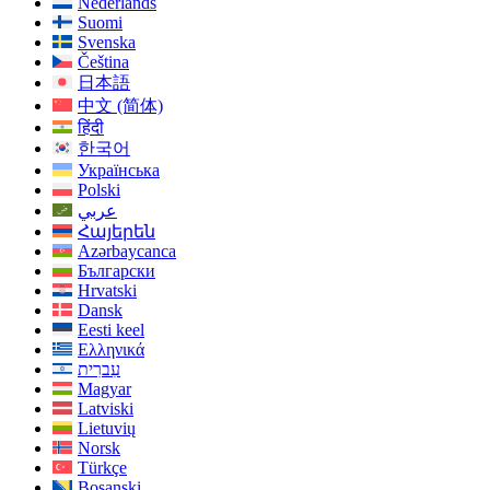
Nederlands
Suomi
Svenska
Čeština
日本語
中文 (简体)
हिंदी
한국어
Українська
Polski
عربي
Հայերեն
Azərbaycanca
Български
Hrvatski
Dansk
Eesti keel
Ελληνικά
עִברִית
Magyar
Latviski
Lietuvių
Norsk
Türkçe
Bosanski