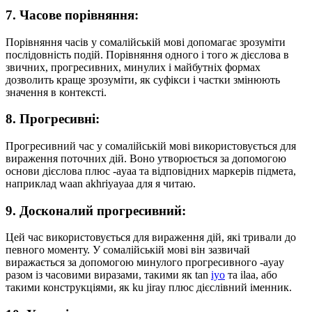
7. Часове порівняння:
Порівняння часів у сомалійській мові допомагає зрозуміти
послідовність подій. Порівняння одного і того ж дієслова в
звичних, прогресивних, минулих і майбутніх формах
дозволить краще зрозуміти, як суфікси і частки змінюють
значення в контексті.
8. Прогресивні:
Прогресивний час у сомалійській мові використовується для
вираження поточних дій. Воно утворюється за допомогою
основи дієслова плюс -ayaa та відповідних маркерів підмета,
наприклад waan akhriyayaa для я читаю.
9. Досконалий прогресивний:
Цей час використовується для вираження дій, які тривали до
певного моменту. У сомалійській мові він зазвичай
виражається за допомогою минулого прогресивного -ayay
разом із часовими виразами, такими як tan
iyo
та ilaa, або
такими конструкціями, як ku jiray плюс дієслівний іменник.