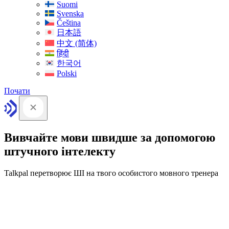
Suomi
Svenska
Čeština
日本語
中文 (简体)
हिंदी
한국어
Polski
Почати
Вивчайте мови швидше за допомогою
штучного інтелекту
Talkpal перетворює ШІ на твого особистого мовного тренера