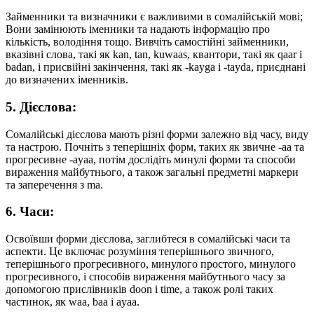
Займенники та визначники є важливими в сомалійській мові;
Вони замінюють іменники та надають інформацію про
кількість, володіння тощо. Вивчіть самостійні займенники,
вказівні слова, такі як kan, tan, kuwaas, квантори, такі як qaar і
badan, і присвійні закінчення, такі як -kayga і -tayda, приєднані
до визначених іменників.
5. Дієслова:
Сомалійські дієслова мають різні форми залежно від часу, виду
та настрою. Почніть з теперішніх форм, таких як звичне -aa та
прогресивне -ayaa, потім дослідіть минулі форми та способи
вираження майбутнього, а також загальні предметні маркери
та заперечення з ma.
6. Часи:
Освоївши форми дієслова, заглибтеся в сомалійські часи та
аспекти. Це включає розуміння теперішнього звичного,
теперішнього прогресивного, минулого простого, минулого
прогресивного, і способів вираження майбутнього часу за
допомогою прислівників doon і time, а також ролі таких
частинок, як waa, baa і ayaa.