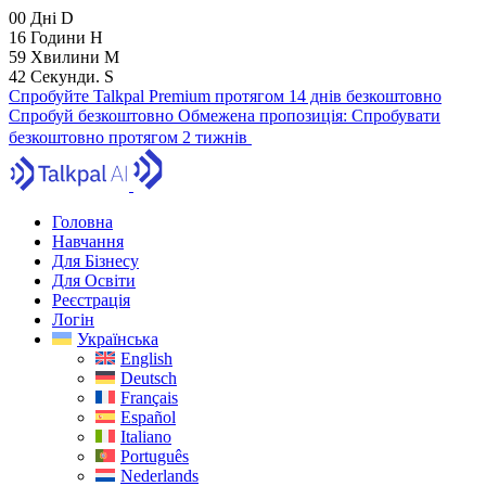
00
Дні
D
16
Години
H
59
Хвилини
M
41
Секунди.
S
Спробуйте Talkpal Premium протягом 14 днів безкоштовно
Спробуй безкоштовно
Обмежена пропозиція:
Спробувати
безкоштовно протягом 2 тижнів
Головна
Навчання
Для Бізнесу
Для Освіти
Реєстрація
Логін
Українська
English
Deutsch
Français
Español
Italiano
Português
Nederlands