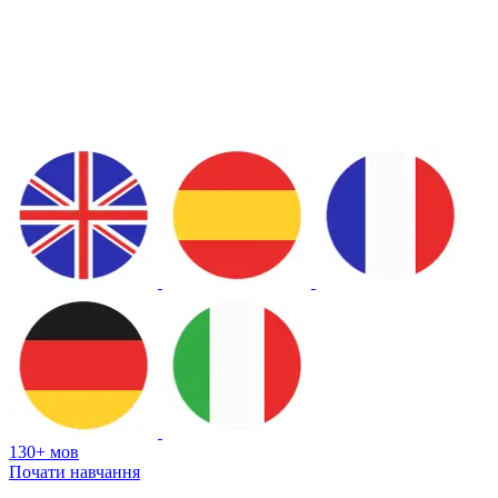
130+ мов
Почати навчання