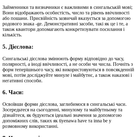
Займенники та визначники є важливими в сингальській мові;
Вони відображають особистість, число та рівень ввічливості
або пошани. Присвійність зазвичай вказується за допомогою
родового знака -ge. Демонстративні засоби, такі як це і те, а
також квантори допомагають конкретизувати посилання і
кількість.
5. Дієслова:
Сингальські дієслова змінюють форму відповідно до часу,
полярності, а іноді ввічливості, а не особи чи числа. Почніть з
форм теперішнього часу, які використовуються в повсякденній
мові, потім досліджуйте минуле і майбутнє, а також наказові і
негативні способи.
6. Часи:
Освоївши форми дієслова, заглибимося в сингальські часи.
Зосередьтеся на сьогоденні, минулому та майбутньому та
дізнайтеся, як будуються ідеальні значення за допомогою
допоміжних слів, таких як tiyenawa have та inna be у
розмовному використанні.