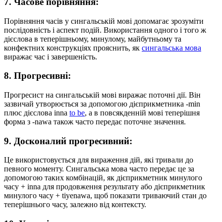
7. Часове порівняння:
Порівняння часів у сингальській мові допомагає зрозуміти
послідовність і аспект подій. Використання одного і того ж
дієслова в теперішньому, минулому, майбутньому та
конфектних конструкціях прояснить, як
сингальська мова
виражає час і завершеність.
8. Прогресивні:
Прогресист на сингальській мові виражає поточні дії. Він
зазвичай утворюється за допомогою дієприкметника -min
плюс дієслова inna
to be
, а в повсякденній мові теперішня
форма з -nawa також часто передає поточне значення.
9. Досконалий прогресивний:
Це використовується для вираження дій, які тривали до
певного моменту. Сингальська мова часто передає це за
допомогою таких комбінацій, як дієприкметник минулого
часу + inna для продовження результату або дієприкметник
минулого часу + tiyenawa, щоб показати триваючий стан до
теперішнього часу, залежно від контексту.