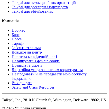
Talkpal для некомерційних організацій
Talkpal для реселерів і партнерств
Talkpal для афілійованих
Компанія
Про нас
Блог
Преса
Тарифи
Зв’язатися з нами
Довідковий центр
Політика конфіденційності
Налаштування файлів cookie
Правила та умови
Ліцензійна угода з кінцевим користувачем
Не продавати й не передавати мою особисту
інформацію
Вихідні дані
Safety and Crisis Resources
Talkpal, Inc., 2810 N Church St, Wilmington, Delaware 19802, US
© 2026 Усі права захищені.