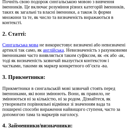
Почніть свою подорож сингальською мовою з вивчення
іменників. Це включає розуміння різних категорій іменників,
таких як загальні та власні іменники, а також їх форми
множини та те, як число та визначеність виражаються в
контексті.
2. Статті:
Сингальська мова
не використовує визначені або невизначені
артиклі так само, як
англійська
. Невизначеність з рахунковими
іменниками часто виявляється таким суфіксом, як -ек або -ак,
тоді як визначеність зазвичай вказується контекстом і
частками, такими як маркер конкретного об’єкта -ва.
3. Прикметники:
Прикметники в сингальській мові зазвичай стоять перед
іменниками, які вони змінюють. Вони, як правило, не
змінюються ні за кількістю, ні за родом. Дізнайтеся, як
утворювати порівняльні відмінки зі значенням вада та
поширені способи вираження найвищого ступеня, часто за
допомогою тама та маркерів наголосу.
4. Займенники/визначники: