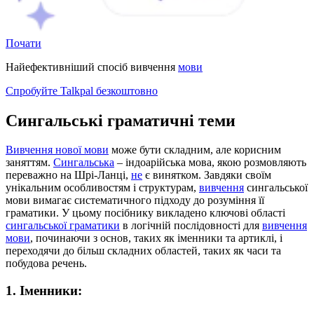
Почати
Найефективніший спосіб вивчення
мови
Спробуйте Talkpal безкоштовно
Сингальські граматичні теми
Вивчення нової мови
може бути складним, але корисним
заняттям.
Сингальська
– індоарійська мова, якою розмовляють
переважно на Шрі-Ланці,
не
є винятком. Завдяки своїм
унікальним особливостям і структурам,
вивчення
сингальської
мови вимагає систематичного підходу до розуміння її
граматики. У цьому посібнику викладено ключові області
сингальської граматики
в логічній послідовності для
вивчення
мови
, починаючи з основ, таких як іменники та артиклі, і
переходячи до більш складних областей, таких як часи та
побудова речень.
1. Іменники: