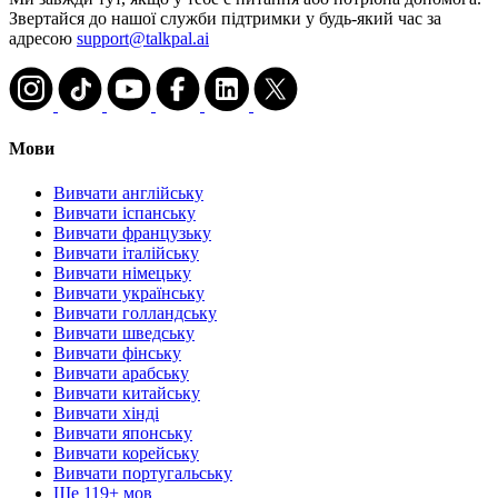
Звертайся до нашої служби підтримки у будь-який час за
адресою
support@talkpal.ai
Мови
Вивчати англійську
Вивчати іспанську
Вивчати французьку
Вивчати італійську
Вивчати німецьку
Вивчати українську
Вивчати голландську
Вивчати шведську
Вивчати фінську
Вивчати арабську
Вивчати китайську
Вивчати хінді
Вивчати японську
Вивчати корейську
Вивчати португальську
Ще 119+ мов