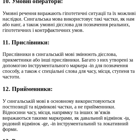
10. Умовні оператори:
Умовні речення виражають гіпотетичні ситуації та їх можливі
наслідки. Сингальська мова використовує такі частки, як нам
або нанг, а також умовні дієслова для позначення реальних,
гіпотетичних і контрфактичних умов.
11. Прислівники:
Прислівники в сингальській мові змінюють дієслова,
прикметники або інші прислівники. Багато з них утворені за
допомогою інструментального маркера -in для позначення
способу, а також є спеціальні слова для часу, місця, ступеня та
частоти.
12. Прийменники:
У сингальській мові в основному використовуються
постпозиції та відмінкові частки, а не прийменники.
Відносини часу, місця, напрямку та інших зв’язків
виражаються такими маркерами, як давальний відмінок -ṭa,
родовий відмінок -ge, -in інструментальний та локативний
форми.