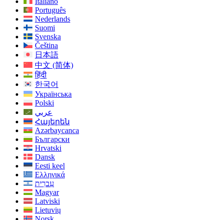
Italiano
Português
Nederlands
Suomi
Svenska
Čeština
日本語
中文 (简体)
हिंदी
한국어
Українська
Polski
عربي
Հայերեն
Azərbaycanca
Български
Hrvatski
Dansk
Eesti keel
Ελληνικά
עִברִית
Magyar
Latviski
Lietuvių
Norsk