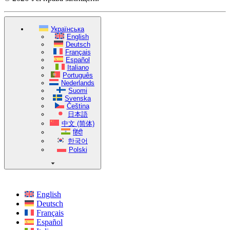
Українська
English
Deutsch
Français
Español
Italiano
Português
Nederlands
Suomi
Svenska
Čeština
日本語
中文 (简体)
हिंदी
한국어
Polski
English
Deutsch
Français
Español