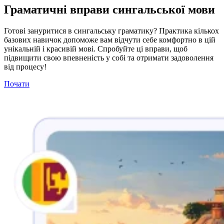
Граматичні вправи сингальської мови
Готові зануритися в сингальську граматику? Практика кількох
базових навичок допоможе вам відчути себе комфортно в цій
унікальній і красивій мові. Спробуйте ці вправи, щоб
підвищити свою впевненість у собі та отримати задоволення
від процесу!
Почати