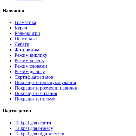
Навчання
Граматика
Курси
Рольові ігри
Персонажі
Дебати
Фоторежим
Режим виклику
Режим речень
Режим словами
Режим діалогу
Сертифікати з мов
Покращити прослуховування
Покращити розмовні навички
Покращити читання
Покращити письмо
Партнерства
Talkpal для освіти
Talkpal для бізнесу
Talkpal для підприємств