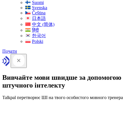
Suomi
Svenska
Čeština
日本語
中文 (简体)
हिंदी
한국어
Polski
Почати
Вивчайте мови швидше за допомогою
штучного інтелекту
Talkpal перетворює ШІ на твого особистого мовного тренера