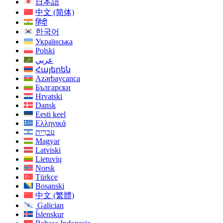
日本語
中文 (简体)
हिंदी
한국어
Українська
Polski
عربي
Հայերեն
Azərbaycanca
Български
Hrvatski
Dansk
Eesti keel
Ελληνικά
עִברִית
Magyar
Latviski
Lietuvių
Norsk
Türkçe
Bosanski
中文 (繁體)
Galician
Íslenskur