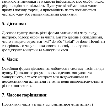
замінюють іменники та надають інформацію про особу, число,
рід, володіння та кількість. Пуштунські займенники мають
пряму і похилу форми, а присвійність часто позначається
часткою «да» або займенниковими клітиками.
5. Дієслова:
Дієслова пушту мають різні форми залежно від часу, виду,
настрою, голосу, особи та числа. Багато дієслів є складеними,
часто використовуються “kol” do або “kedal” be done. Почніть з
теперішнього часу та наказового способу і поступово
досліджуйте минулий та майбутній часи.
6. Часи:
Освоївши форми дієслова, заглибимося в систему часів і видів
пушту. Це включає розуміння сьогодення, минулого та
майбутнього, а також контраст між недоконаними та
перфективними аспектами та те, як вони використовуються в
різних контекстах.
7. Часове порівняння:
Порівняння часів у пушту допомагає зрозуміти аспект і