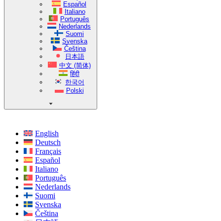
Español
Italiano
Português
Nederlands
Suomi
Svenska
Čeština
日本語
中文 (简体)
हिंदी
한국어
Polski
English
Deutsch
Français
Español
Italiano
Português
Nederlands
Suomi
Svenska
Čeština