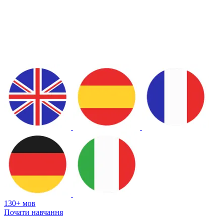
130+ мов
Почати навчання