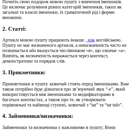
Почніть свою подорож мовою пушту з вивчення іменників.
Це включає розуміння різних категорій іменників, таких як
загальні та власні іменники, їх граматичний рід і форми
множини.
2. Статті:
Артиклі мовою пушту працюють інакше
, ніж
англійською.
Пушту не має визначеного артикля, а невизначеність часто не
позначається або вказується числівником «я», що означає «а».
Вивчіть, як визначеність виражається через контекст,
демонстративи та порядок слів.
3. Прикметники:
Прикметники в пушту зазвичай стоять перед іменниками. Вам
також потрібно буде дізнатися про зв’язуючий звук “-e”, який
використовується між іменниками та модифікаторами в
багатьох контекстах, а також про те, як утворювати
порівняльні та найвищі ступені, зазвичай з “tar” та “tar tulo”.
4. Займенники/визначники:
Займенники та визначники є важливими в пушту; Вони