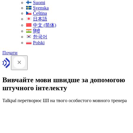
Suomi
Svenska
Čeština
日本語
中文 (简体)
हिंदी
한국어
Polski
Почати
Вивчайте мови швидше за допомогою
штучного інтелекту
Talkpal перетворює ШІ на твого особистого мовного тренера