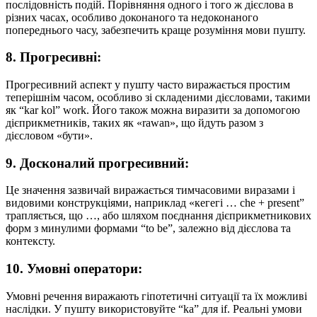
послідовність подій. Порівняння одного і того ж дієслова в
різних часах, особливо доконаного та недоконаного
попереднього часу, забезпечить краще розуміння мови пушту.
8. Прогресивні:
Прогресивний аспект у пушту часто виражається простим
теперішнім часом, особливо зі складеними дієсловами, такими
як “kar kol” work. Його також можна виразити за допомогою
дієприкметників, таких як «rawan», що йдуть разом з
дієсловом «бути».
9. Досконалий прогресивний:
Це значення зазвичай виражається тимчасовими виразами і
видовими конструкціями, наприклад «кегегі … che + present”
трапляється, що …, або шляхом поєднання дієприкметникових
форм з минулими формами “to be”, залежно від дієслова та
контексту.
10. Умовні оператори:
Умовні речення виражають гіпотетичні ситуації та їх можливі
наслідки. У пушту використовуйте “ka” для if. Реальні умови