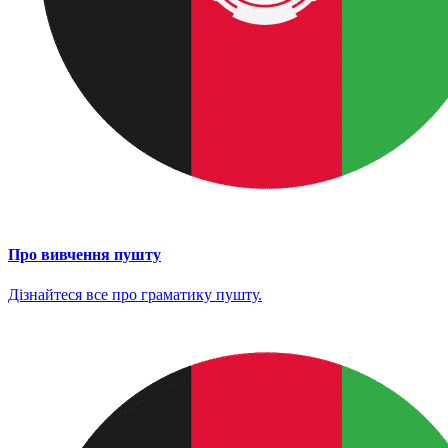
Про вивчення пушту
Дізнайтеся все про граматику пушту.