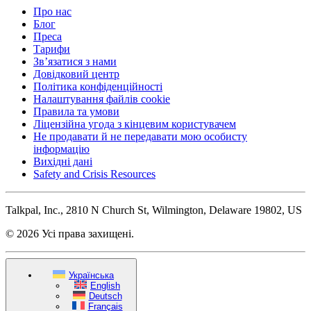
Про нас
Блог
Преса
Тарифи
Зв’язатися з нами
Довідковий центр
Політика конфіденційності
Налаштування файлів cookie
Правила та умови
Ліцензійна угода з кінцевим користувачем
Не продавати й не передавати мою особисту
інформацію
Вихідні дані
Safety and Crisis Resources
Talkpal, Inc., 2810 N Church St, Wilmington, Delaware 19802, US
© 2026 Усі права захищені.
Українська
English
Deutsch
Français