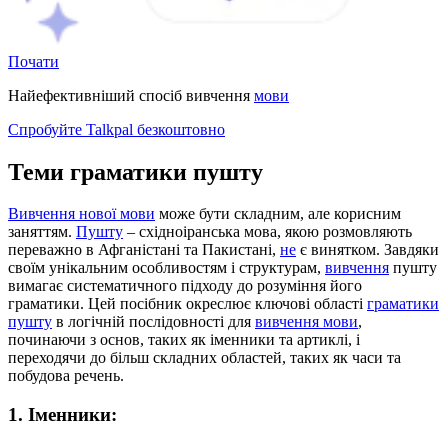
Почати
Найефективніший спосіб вивчення
мови
Спробуйте Talkpal безкоштовно
Теми граматики пушту
Вивчення нової мови
може бути складним, але корисним
заняттям.
Пушту
– східноіранська мова, якою розмовляють
переважно в Афганістані та Пакистані,
не
є винятком. Завдяки
своїм унікальним особливостям і структурам,
вивчення
пушту
вимагає систематичного підходу до розуміння його
граматики. Цей посібник окреслює ключові області
граматики
пушту
в логічній послідовності для
вивчення мови
,
починаючи з основ, таких як іменники та артиклі, і
переходячи до більш складних областей, таких як часи та
побудова речень.
1. Іменники: