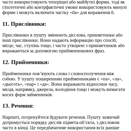
часто використовують теперішні або майбутні форми, тоді як
гіпотетичні або контрфактичні умови використовують минулі
форми і можуть включати частку «ба» для вираження б.
11. Прислівники:
Прислівники в пушту змінюють дієслова, прикметники або
інші прислівники. Вони надають інформацію про спосіб,
місце, час, ступінь тощо, і часто утворені з прикметників або
виражаються за допомогою прийменникових фраз.
12. Прийменники:
Прийменники пов’язують слова і словосполучення між
собою. У пушту поширеними прийменниками є «па», «ла»,
«дьоготь», «пар» і «да». Вони виражають відносини часу,
місця, напрямку, джерела, володіння тощо і можуть вимагати
косих форм займенників.
13. Речення:
Нарешті, потренуйтеся будувати речення. Пушту зазвичай
дотримується порядку дієслів підмета-об’єкта, з дієсловом
часто в кінці. Це передбачатиме використання всіх раніше