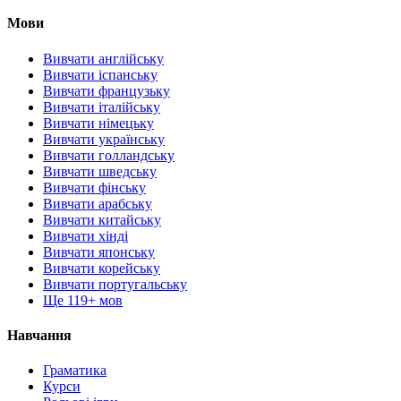
Мови
Вивчати англійську
Вивчати іспанську
Вивчати французьку
Вивчати італійську
Вивчати німецьку
Вивчати українську
Вивчати голландську
Вивчати шведську
Вивчати фінську
Вивчати арабську
Вивчати китайську
Вивчати хінді
Вивчати японську
Вивчати корейську
Вивчати португальську
Ще 119+ мов
Навчання
Граматика
Курси