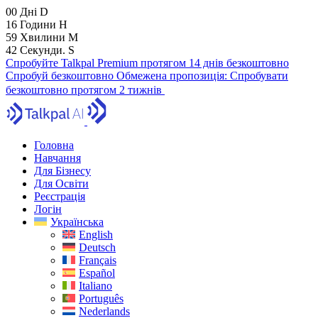
00
Дні
D
16
Години
H
59
Хвилини
M
41
Секунди.
S
Спробуйте Talkpal Premium протягом 14 днів безкоштовно
Спробуй безкоштовно
Обмежена пропозиція:
Спробувати
безкоштовно протягом 2 тижнів
Головна
Навчання
Для Бізнесу
Для Освіти
Реєстрація
Логін
Українська
English
Deutsch
Français
Español
Italiano
Português
Nederlands