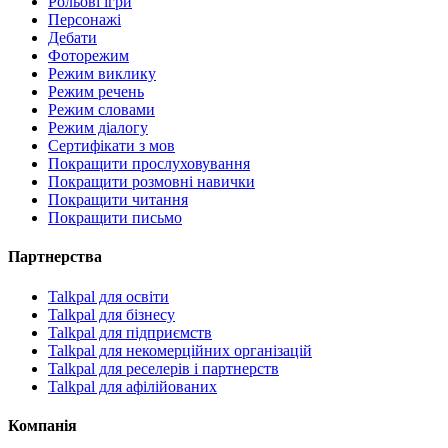
Рольові ігри
Персонажі
Дебати
Фоторежим
Режим виклику
Режим речень
Режим словами
Режим діалогу
Сертифікати з мов
Покращити прослуховування
Покращити розмовні навички
Покращити читання
Покращити письмо
Партнерства
Talkpal для освіти
Talkpal для бізнесу
Talkpal для підприємств
Talkpal для некомерційних організацій
Talkpal для реселерів і партнерств
Talkpal для афілійованих
Компанія