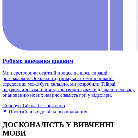
Робимо навчання цікавим
Ми перетворили освітній процес на щось справді
розважальне. Оскільки підтримувати темп в онлайн-
середовищі може бути складно, ми розробили Talkpal
надзвичайно захопливим, щоб користувачі віддавали перевагу
опановенню нових навичок замість гри у відеоігри.
Спробуй Talkpal безкоштовно
Простий шлях до вільного володіння
ДОСКОНАЛІСТЬ У ВИВЧЕННІ
МОВИ