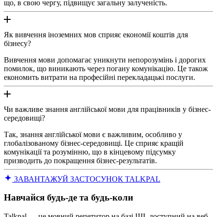
що, в свою чергу, підвищує загальну залученість.
Як вивчення іноземних мов сприяє економії коштів для
бізнесу?
Вивчення мови допомагає уникнути непорозумінь і дорогих
помилок, що виникають через погану комунікацію. Це також
економить витрати на професійні перекладацькі послуги.
Чи важливе знання англійської мови для працівників у бізнес-
середовищі?
Так, знання англійської мови є важливим, особливо у
глобалізованому бізнес-середовищі. Це сприяє кращій
комунікації та розумінню, що в кінцевому підсумку
призводить до покращення бізнес-результатів.
ЗАВАНТАЖУЙ ЗАСТОСУНОК TALKPAL
Навчайся будь-де та будь-коли
Talkpal — це мовний репетитор на базі ШІ, доступний на веб-