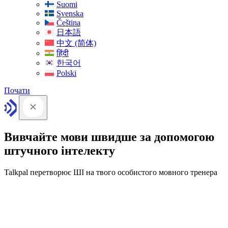
Suomi
Svenska
Čeština
日本語
中文 (简体)
हिंदी
한국어
Polski
Почати
Вивчайте мови швидше за допомогою
штучного інтелекту
Talkpal перетворює ШІ на твого особистого мовного тренера