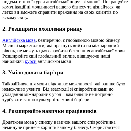
подумати про “курси англійської поруч зі мною”. Покращуйте
комунікаційні можливості вашого бізнесу та дізнайтеся, як
легко ви зможете справити враження на своїх клієнтів по
всьому світу.
2. Розширити охоплення ринку
Англійська мова
, безперечно, є глобальною мовою бізнесу.
Місцеві маркетологи, які прагнуть вийти на міжнародний
рівень, не можуть цього зробити без знання англійської мови.
Розширюйте свій глобальний вплив, відвідуючи наші
найближчі
курси
англійської мови.
3. Уміло долати бар’єри
TalkpalВивчення мови відкриває можливості, які раніше було
неможливо уявити. Від взаємодії зі співробітниками до
укладання міжнародних угод – вам більше не потрібно
турбуватися про культурні та мовні бар’єри.
4. Розширюйте навички працівників
Додаткова мова у списку навичок вашого співробітника
неминуче принесе користь вашому бізнесу. Скористайтеся