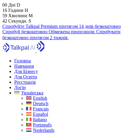
00
Дні
D
16
Години
H
59
Хвилини
M
41
Секунди.
S
Спробуйте Talkpal Premium протягом 14 днів безкоштовно
Спробуй безкоштовно
Обмежена пропозиція:
Спробувати
безкоштовно протягом 2 тижнів
Головна
Навчання
Для Бізнесу
Для Освіти
Реєстрація
Логін
Українська
English
Deutsch
Français
Español
Italiano
Português
Nederlands