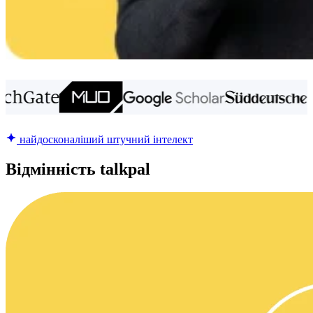
найдосконаліший штучний інтелект
Відмінність talkpal