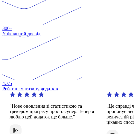
300+
Унікальний досвід
4.7
/5
Рейтинг магазину додатків
"Нове оновлення зі статистикою та
„Це справді чу
трекером прогресу просто супер. Тепер я
пропонує нескі
люблю цей додаток ще більше."
величезній різ
цікавих способі