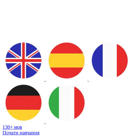
130+ мов
Почати навчання