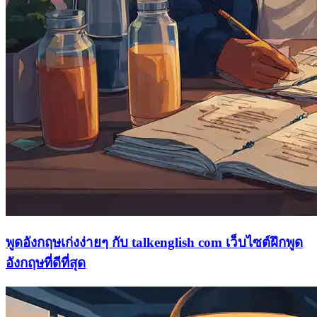
พูดอังกฤษเก่งง่ายๆ กับ talkenglish com เว็บไซต์ฝึกพูด
อังกฤษที่ดีที่สุด