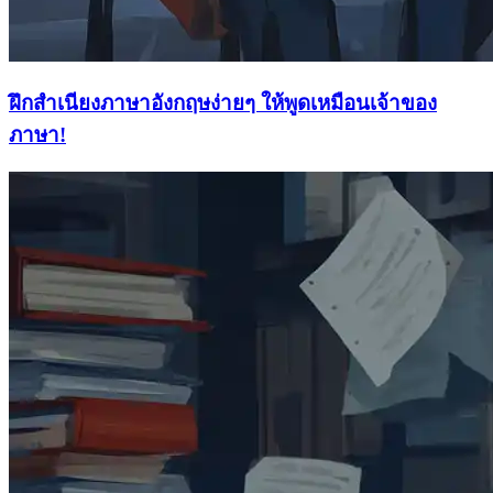
ฝึกสําเนียงภาษาอังกฤษง่ายๆ ให้พูดเหมือนเจ้าของ
ภาษา!