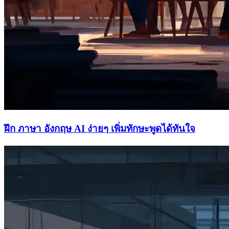
ฝึก ภาษา อังกฤษ AI ง่ายๆ เพิ่มทักษะพูดได้ทันใจ