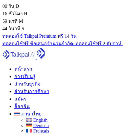
00
วัน
D
16
ชั่วโมง
H
59
นาที
M
43
วินาที
S
ทดลองใช้ Talkpal Premium ฟรี 14 วัน
ทดลองใช้ฟรี
ข้อเสนอจํานวนจํากัด:
ทดลองใช้ฟรี 2 สัปดาห์
หน้าแรก
การเรียนรู้
สำหรับธุรกิจ
สำหรับการศึกษา
สมัคร
ล็อกอิน
ภาษาไทย
English
Deutsch
Français