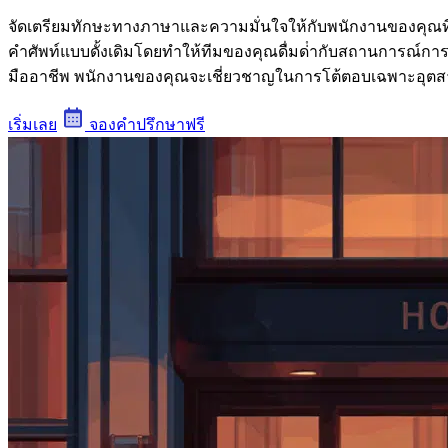
จัดเตรียมทักษะทางภาษาและความมั่นใจให้กับพนักงานของคุณที่จ
คําศัพท์แบบดั้งเดิมโดยทําให้ทีมของคุณดื่มด่ํากับสถานการณ์
มืออาชีพ พนักงานของคุณจะเชี่ยวชาญในการโต้ตอบเฉพาะอุตสาหกรร
เริ่มเลย
จองคําปรึกษาฟรี