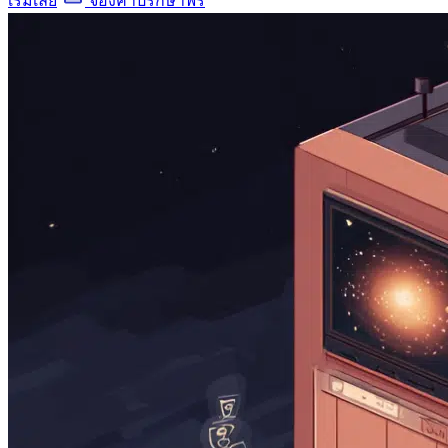
เริ่มเลย
จองคําปรึกษาฟรี