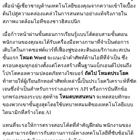
เพื่อนําผู้เชี่ยวชาญด้านเทคโนโลยีของคุณจากความเข้าใจเบื้อง
ต้นไปสู่ความคล่องแคล่วในการสนทนาอย่างแท้จริงภายใน
สภาพแวดล้อมไอทีของชาวฮิสแปนิก
เมื่อก้าวหน้าผ่านขั้นตอนการเรียนรู้แบบโต้ตอบสามขั้นตอน
พนักงานของคุณจะได้รับเครื่องมือทางภาษาที่จําเป็นต่อการ
เติบโตในภาคซอฟต์แวร์ที่เฟื่องฟูของละตินอเมริกาและสเปน
ขั้นแรก
โหมด Word
จะแนะนําคําศัพท์ด้านไอทีที่จําเป็น ซึ่ง
ครอบคลุมทุกอย่างตั้งแต่โครงสร้างพื้นฐานแบ็กเอนด์ไปจนถึง
โปรโตคอลความปลอดภัยทางไซเบอร์
ถัดไป โหมดประโยค
ท้าทายให้ผู้เรียนถักทอคําศัพท์เหล่านี้เป็นประโยควิเคราะห์ที่ชัด
เจนซึ่งจําเป็นสําหรับการร่างเอกสาร API หรือการบันทึกข้อ
บกพร่องของระบบ สุดท้าย
โหมดบทสนทนา
จะทดสอบทักษะ
ของพวกเขาขั้นสูงสุดโดยใช้บทบาทสมมติของเทคโนโลยีแบบ
ไดนามิกที่สร้างโดย AI
แทนที่จะรอให้การตรวจสอบโค้ดที่สําคัญฝึกฝน พนักงานของ
คุณสามารถจัดการกับสถานการณ์ทางเทคโนโลยีที่ซับซ้อนได้