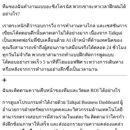
ทีมของฉันทํางานแบบอะซิงโครนัส พวกเขาจะหาเวลาฝึกฝนได้
อย่างไร?
เราตระหนักดีว่ารอบการวิ่ง การทํางานทางไกล และเซสชันการ
เขียนโค้ดตอนดึกนั้นคาดเดาไม่ได้อย่างมาก เนื่องจาก Talkpal
เป็นแพลตฟอร์มที่ขับเคลื่อนด้วย AI เจ้าหน้าที่ด้านเทคนิคของ
คุณจึงสามารถเข้าถึงผู้สอนภาษาเสมือนจริงได้ตลอด 24 ชั่วโมง
ทุกวันไม่จํากัด พวกเขาสามารถทําแบบฝึกหัดการพูดแบบ
โต้ตอบอย่างรวดเร็ว 5 นาทีที่โฮมออฟฟิศ ระหว่างการเดินทาง
หรือหลังจากการทํางานอย่างลึกซึ้งเป็นเวลานาน
ฉันจะติดตามความคืบหน้าของทีมและวัดผล ROI ได้อย่างไร
การดูแลโปรแกรมทําได้ง่ายด้วย Talkpal Business Dashboard ผู้
อํานวยการฝ่ายทรัพยากรบุคคลและวิศวกรรมด้านเทคโนโลยี
สามารถตรวจสอบการมีส่วนร่วมในแต่ละวัน ติดตามว่าใครกํา
ลังฝึกซ้อมภาษาให้เสร็จ และส่งออกรายงานความคล่องแคล่ว