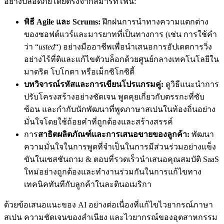
อย่างปลอดภัยโดยตรงจากสมาร์ทโฟน:
พิธี Agile และ Scrums:
ฝึกฝนการนําทางความแตกต่าง
ของซอฟต์แวร์และมารยาทที่เป็นทางการ (เช่น การใช้คํา
ว่า “
usted
“) อย่างมืออาชีพเพื่อนําเสนอการอัปเดตการวิ่ง
อย่างไร้ที่ติและแก้ไขตัวบล็อกด้วยศูนย์กลางเทคโนโลยีใน
มาดริด โบโกตา หรือเม็กซิโกซิตี้
บทวิจารณ์รหัสและการเขียนโปรแกรมคู่:
ดูวิธีแนะนําการ
ปรับโครงสร้างอย่างชัดเจน พูดคุยเกี่ยวกับตรรกะที่ซับ
ซ้อน และกํากับนักพัฒนาที่พูดภาษาสเปนในท้องถิ่นอย่าง
มั่นใจโดยใช้ถ้อยคําที่ถูกต้องและสร้างสรรค์
การ
สาธิตผลิตภัณฑ์และการเสนอขายของลูกค้า:
พัฒนา
ความมั่นใจในการพูดที่จําเป็นในการมีส่วนร่วมอย่างแข็ง
ขันในเซสชันถาม & ตอบที่รวดเร็วนําเสนอคุณสมบัติ SaaS
ใหม่อย่างถูกต้องและทํางานร่วมกันในการแก้ไขทาง
เทคนิคทันทีกับลูกค้าในละตินอเมริกา
ด้วยข้อเสนอแนะของ AI อย่างต่อเนื่องที่แก้ไขไวยากรณ์ภาษา
สเปน ความชัดเจนของสําเนียง และไวยากรณ์ของอุตสาหกรรม