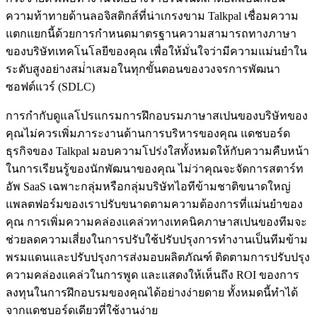
ความท้าทายด้านลอจิสติกส์ที่น่าเกรงขาม Talkpal เชื่อมความ
แตกแยกนี้ด้วยการกําหนดมาตรฐานความสามารถทางภาษา
ของบริษัทเทคโนโลยีของคุณ เพื่อให้มั่นใจว่ามีความแม่นยําใน
ระดับสูงอย่างสม่ําเสมอในทุกขั้นตอนของวงจรการพัฒนา
ซอฟต์แวร์ (SDLC)
การกํากับดูแลโปรแกรมการฝึกอบรมภาษาสเปนของบริษัทของ
คุณไม่ควรเพิ่มภาระงานด้านการบริหารของคุณ แดชบอร์ด
ธุรกิจของ Talkpal มอบความโปร่งใสทั้งหมดให้กับความคืบหน้า
ในการเรียนรู้ของนักพัฒนาของคุณ ไม่ว่าคุณจะจัดการสตาร์ท
อัพ SaaS เฉพาะกลุ่มหรือกลุ่มบริษัทไอทีข้ามชาติขนาดใหญ่
แพลตฟอร์มของเราปรับขนาดตามความต้องการที่แม่นยําของ
คุณ การเพิ่มความคล่องแคล่วทางเทคนิคภาษาสเปนของทีมจะ
ช่วยลดความเสี่ยงในการปรับใช้ปรับปรุงการทํางานเป็นทีมข้าม
พรมแดนและปรับปรุงการส่งมอบผลิตภัณฑ์ ติดตามการปรับปรุง
ความคล่องแคล่วในการพูด และแสดงให้เห็นถึง ROI ของการ
ลงทุนในการฝึกอบรมของคุณได้อย่างง่ายดาย ทั้งหมดนี้ทําได้
จากแดชบอร์ดเดียวที่ใช้งานง่าย