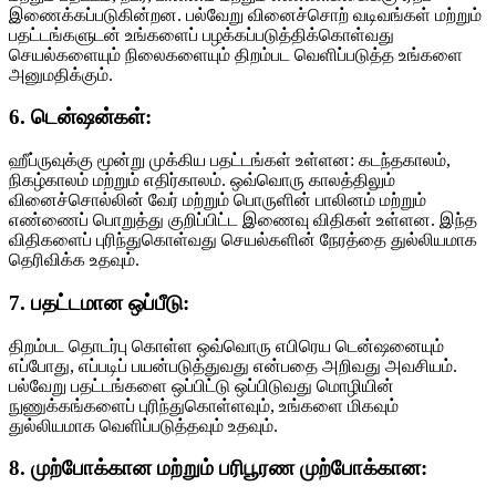
இணைக்கப்படுகின்றன. பல்வேறு வினைச்சொற் வடிவங்கள் மற்றும்
பதட்டங்களுடன் உங்களைப் பழக்கப்படுத்திக்கொள்வது
செயல்களையும் நிலைகளையும் திறம்பட வெளிப்படுத்த உங்களை
அனுமதிக்கும்.
6. டென்ஷன்கள்:
ஹீப்ருவுக்கு மூன்று முக்கிய பதட்டங்கள் உள்ளன: கடந்தகாலம்,
நிகழ்காலம் மற்றும் எதிர்காலம். ஒவ்வொரு காலத்திலும்
வினைச்சொல்லின் வேர் மற்றும் பொருளின் பாலினம் மற்றும்
எண்ணைப் பொறுத்து குறிப்பிட்ட இணைவு விதிகள் உள்ளன. இந்த
விதிகளைப் புரிந்துகொள்வது செயல்களின் நேரத்தை துல்லியமாக
தெரிவிக்க உதவும்.
7. பதட்டமான ஒப்பீடு:
திறம்பட தொடர்பு கொள்ள ஒவ்வொரு எபிரெய டென்ஷனையும்
எப்போது, எப்படிப் பயன்படுத்துவது என்பதை அறிவது அவசியம்.
பல்வேறு பதட்டங்களை ஒப்பிட்டு ஒப்பிடுவது மொழியின்
நுணுக்கங்களைப் புரிந்துகொள்ளவும், உங்களை மிகவும்
துல்லியமாக வெளிப்படுத்தவும் உதவும்.
8. முற்போக்கான மற்றும் பரிபூரண முற்போக்கான: