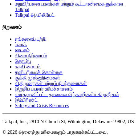
மறுவிற்பனையாளர்கள் மற்றும் கூட்டாண்மைகளுக்கான
Talkpal
Talkpal அஃபிலியேட்
நிறுவனம்
எங்களைப் பற்றி
ப்ளாக்
ஊடகம்
விலை நிர்ணயம்
தொடர்பு
உதவி மையம்
தனியுரிமைக் கொள்கை
குக்கி முன்னுரிமைகள்
விதிமுறைகள் மற்றும் நிபந்தனைகள்
இறுதிப் பயனர் உரிமச்சாசனம்
எனது தனிப்பட்ட தகவலை விற்காதீர்கள்/பகிராதீர்கள்
இம்பிரிண்ட்
Safety and Crisis Resources
Talkpal, Inc., 2810 N Church St, Wilmington, Delaware 19802, US
© 2026 அனைத்து உரிமைகளும் பாதுகாக்கப்பட்டவை.