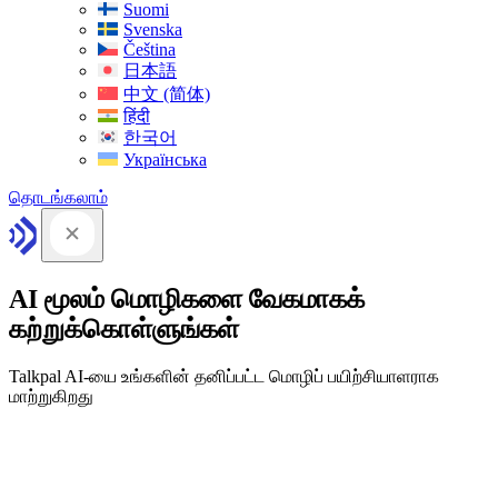
Suomi
Svenska
Čeština
日本語
中文 (简体)
हिंदी
한국어
Українська
தொடங்கலாம்
AI மூலம் மொழிகளை வேகமாகக்
கற்றுக்கொள்ளுங்கள்
Talkpal AI-யை உங்களின் தனிப்பட்ட மொழிப் பயிற்சியாளராக
மாற்றுகிறது