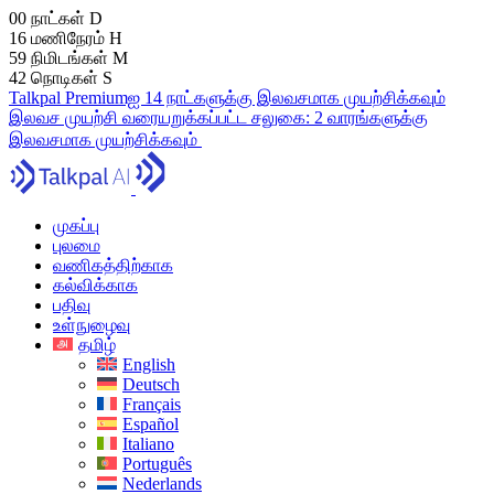
00
நாட்கள்
D
16
மணிநேரம்
H
59
நிமிடங்கள்
M
41
நொடிகள்
S
Talkpal Premiumஐ 14 நாட்களுக்கு இலவசமாக முயற்சிக்கவும்
இலவச முயற்சி
வரையறுக்கப்பட்ட சலுகை:
2 வாரங்களுக்கு
இலவசமாக முயற்சிக்கவும்
முகப்பு
புலமை
வணிகத்திற்காக
கல்விக்காக
பதிவு
உள்நுழைவு
தமிழ்
English
Deutsch
Français
Español
Italiano
Português
Nederlands