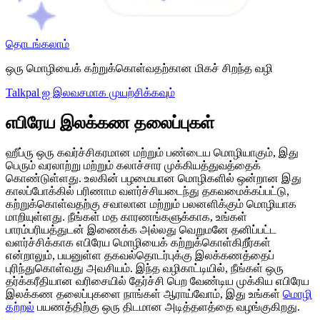
தொடங்கலாம்
ஒரு மொழியைக் கற்றுக்கொள்வதற்கான மிகச் சிறந்த வழி
Talkpal ஐ இலவசமாக முயற்சிக்கவும்
எபிரேய இலக்கண தலைப்புகள்
ஹீப்ரு ஒரு கவர்ச்சிகரமான மற்றும் பண்டைய மொழியாகும், இது
பெரும் வரலாற்று மற்றும் கலாச்சார முக்கியத்துவத்தைக்
கொண்டுள்ளது. உலகின் பழமையான மொழிகளில் ஒன்றான இது
காலப்போக்கில் பரிணாம வளர்ச்சியடைந்து தகவமைக்கப்பட்டு,
கற்றுக்கொள்வதற்கு சவாலான மற்றும் பலனளிக்கும் மொழியாக
மாறியுள்ளது. நீங்கள் மத காரணங்களுக்காக, உங்கள்
பாரம்பரியத்துடன் இணைக்க அல்லது வெறுமனே தனிப்பட்ட
வளர்ச்சிக்காக எபிரேய மொழியைக் கற்றுக்கொள்கிறீர்கள்
என்றாலும், பயனுள்ள தகவல்தொடர்புக்கு இலக்கணத்தைப்
புரிந்துகொள்வது அவசியம். இந்த வழிகாட்டியில், நீங்கள் ஒரு
தர்க்கரீதியான வரிசையில் தேர்ச்சி பெற வேண்டிய முக்கிய எபிரேய
இலக்கண தலைப்புகளை நாங்கள் ஆராய்வோம், இது உங்கள்
மொழி
கற்றல்
பயணத்திற்கு ஒரு திடமான அடித்தளத்தை வழங்குகிறது.