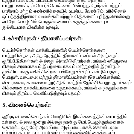
மற்றும் எண் உடன்பாட்டைக் கொண்டுள்ளன. அவர்கள்
மாற்றியமைக்கும் பெயர்ச்சொல்லைப் பின்பற்றுகிறார்கள் மற்றும்
பாலினம் மற்றும் எண்ணிக்கையில் உடன்பட வேண்டும். உரிச்சொல்
ஒப்பந்தத்திற்கான வடிவங்கள் மற்றும் விதிகளைப் புரிந்துகொள்வது
எபிரேய மொழியில் பொருள்களையும் கருத்துக்களையும்
துல்லியமாக விவரிக்க உதவும்.
4. உச்சரிப்புகள் / தீர்மானிப்பவர்கள்:
பெயர்ச்சொற்கள் வாக்கியங்களில் பெயர்ச்சொற்களை
மாற்றுகின்றன, அதே நேரத்தில் தீர்மானிப்பவர்கள் அவற்றைக்
குறிப்பிடுகிறார்கள் அல்லது அளவிடுகிறார்கள். உங்கள் ஹீப்ருவை
மிகவும் சரளமாகவும் இயற்கையாகவும் மாற்றுவதில் இரண்டும்
முக்கிய பங்கு வகிக்கின்றன. பல்வேறு உச்சரிப்புகள் (பொருள்,
பொருள், உடைமை) மற்றும் தீர்மானிப்பவர்கள் (செயல்விளக்கம்,
விசாரணை, காலவரையற்ற) ஆகியவற்றில் தேர்ச்சி பெறுவது மிகவும்
சிக்கலான வாக்கியங்களை உருவாக்கவும், உங்கள் கருத்துக்களை
மிகவும் திறம்பட வெளிப்படுத்தவும் உதவும்.
5. வினைச்சொற்கள்:
ஹீப்ரு வினைச்சொற்கள் மொழியின் இலக்கணத்தின் மையத்தில்
உள்ளன. அவை மூன்று அல்லது நான்கு மெய்யெழுத்துக்களைக்
கொண்ட ஒரு வேர் அமைப்பை அடிப்படையாகக் கொண்டவை
மற்றும் பதட்டம், நபர், பாலினம் மற்றும் எண்ணிக்கைக்கு ஏற்ப