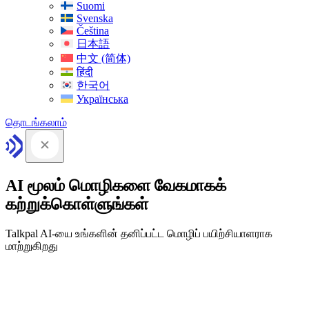
Suomi
Svenska
Čeština
日本語
中文 (简体)
हिंदी
한국어
Українська
தொடங்கலாம்
AI மூலம் மொழிகளை வேகமாகக்
கற்றுக்கொள்ளுங்கள்
Talkpal AI-யை உங்களின் தனிப்பட்ட மொழிப் பயிற்சியாளராக
மாற்றுகிறது