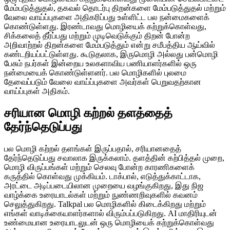
மேம்படுத்துதல், தகவல் தொடர்பு திறன்களை மேம்படுத்துதல் மற்றும்
வேலை வாய்ப்புகளை அதிகரிப்பது உள்ளிட்ட பல நன்மைகளைக்
கொண்டுள்ளது. இரண்டாவது மொழியைக் கற்றுக்கொள்வது,
சிக்கலைத் தீர்ப்பது மற்றும் முடிவெடுக்கும் திறன் போன்ற
அறிவாற்றல் திறன்களை மேம்படுத்தும் என்று சமீபத்திய ஆய்வில்
கண்டறியப்பட்டுள்ளது. கூடுதலாக, இருமொழி அல்லது பன்மொழி
பேசும் நபர்கள் இன்றைய உலகளாவிய பணியாளர்களில் ஒரு
நன்மையைக் கொண்டுள்ளனர். பல மொழிகளில் புலமை
தேவைப்படும் வேலை வாய்ப்புகளை அவர்கள் பெறுவதற்கான
வாய்ப்புகள் அதிகம்.
சரியான மொழி கற்றல் தளத்தைத்
தேர்ந்தெடுப்பது
பல மொழி கற்றல் தளங்கள் இருப்பதால், சரியானதைத்
தேர்ந்தெடுப்பது சவாலாக இருக்கலாம். தளத்தின் கற்பித்தல் முறை,
மொழி விருப்பங்கள் மற்றும் செலவு போன்ற காரணிகளைக்
கருத்தில் கொள்வது முக்கியம். டாக்பால், எடுத்துக்காட்டாக,
அரட்டை அடிப்படையிலான முறையை வழங்குகிறது, இது நிஜ
வாழ்க்கை உரையாடல்கள் மற்றும் நுண்ணறிவுகளில் கவனம்
செலுத்துகிறது. Talkpal பல மொழிகளில் கிடைக்கிறது மற்றும்
எங்கள் வாடிக்கையாளர்களால் விரும்பப்படுகிறது. AI மாதிரியுடன்
உண்மையான உரையாடலுடன் ஒரு மொழியைக் கற்றுக்கொள்வது