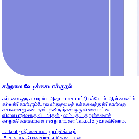
கற்றலை வேடிக்கையாக்குதல்
கற்றலை ஒரு சுவாரஸ்ய அனுபவமாக மாற்றியுள்ளோம். ஆன்லைனில்
கற்றுக்கொள்ளும்போது உந்துதலைத் தக்கவைத்துக்கொள்வது
சவாலானது என்பதால், தனிநபர்கள் ஒரு விளையாட்டை
விளையாடுவதை விட அதன் மூலம் புதிய திறன்களைக்
கற்றுக்கொள்வார்கள் என்று நாங்கள் Talkpal உருவாக்கினோம்.
Talkpal-ஐ இலவசமாக முயற்சிக்கவும்
சரளமாக பேசுவதற்கு எளிதான பாதை