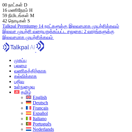
00
நாட்கள்
D
16
மணிநேரம்
H
59
நிமிடங்கள்
M
41
நொடிகள்
S
Talkpal Premiumஐ 14 நாட்களுக்கு இலவசமாக முயற்சிக்கவும்
இலவச முயற்சி
வரையறுக்கப்பட்ட சலுகை:
2 வாரங்களுக்கு
இலவசமாக முயற்சிக்கவும்
முகப்பு
புலமை
வணிகத்திற்காக
கல்விக்காக
பதிவு
உள்நுழைவு
தமிழ்
English
Deutsch
Français
Español
Italiano
Português
Nederlands