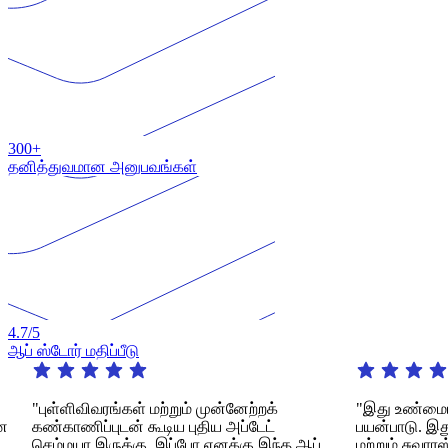
300+
தனித்துவமான அனுபவங்கள்
4.7
/5
ஆப் ஸ்டோர் மதிப்பீடு
"புள்ளிவிவரங்கள் மற்றும் முன்னேற்றக்
"இது உண்மையி
ை
கண்காணிப்புடன் கூடிய புதிய அப்டேட்
பயன்பாடு. இ
செம்மயா இருக்கு. இப்போ எனக்கு இந்த ஆப்
மற்றும் சுவா