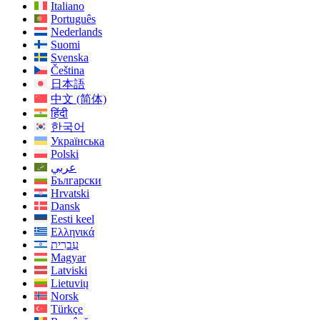
Italiano
Português
Nederlands
Suomi
Svenska
Čeština
日本語
中文 (简体)
हिंदी
한국어
Українська
Polski
عربي
Български
Hrvatski
Dansk
Eesti keel
Ελληνικά
עִברִית
Magyar
Latviski
Lietuvių
Norsk
Türkçe