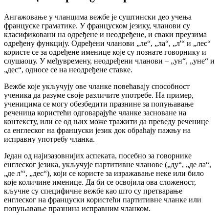
Ангажовање у чланцима вежбе је суштински део учења
француске граматике. У француском језику, чланови су
класификовани на одређене и неодређене, и сваки преузима
одређену функцију. Одређени чланови „ле“, „ла“, „л'“ и „лес“
користе се за одређене именице које су познате говорнику и
слушаоцу. У међувремену, неодређени чланови – „ун“, „уне“ и
„дес“, односе се на неодређене ставке.
Вежбе које укључују ове чланке повећавају способност
ученика да разуме своје различите употребе. На пример,
ученицима се могу обезбедити празнине за попуњавање
реченица користећи одговарајуће чланке засноване на
контексту, или се од њих може тражити да преведу реченице
са енглеског на француски језик док обраћају пажњу на
исправну употребу чланка.
Један од најизазовнијих аспеката, посебно за говорнике
енглеског језика, укључује партитивне чланове („ду“, „де ла“,
„де л'“, „дес“), који се користе за изражавање неке или било
које количине именице. Да би се освојила ова сложеност,
кључне су специфичне вежбе као што су претварање
енглеског на француски користећи партитивне чланке или
попуњавање празнина исправним чланком.