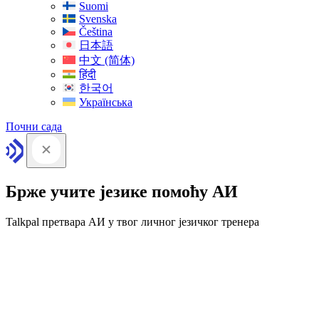
Suomi
Svenska
Čeština
日本語
中文 (简体)
हिंदी
한국어
Українська
Почни сада
Брже учите језике помоћу АИ
Talkpal претвара АИ у твог личног језичког тренера