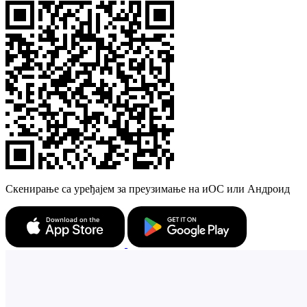
Скенирање са уређајем за преузимање на иОС или Андроид