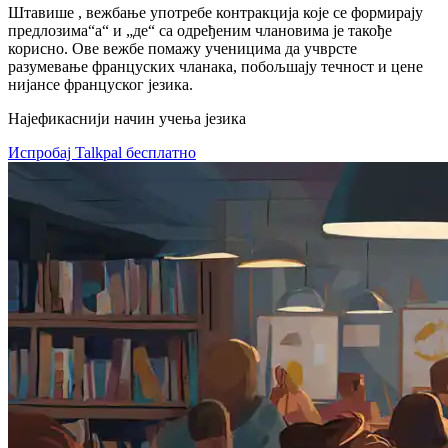
Штавише , вежбање употребе контракција које се формирају
предлозима“а“ и „де“ са одређеним члановима је такође
корисно. Ове вежбе помажу ученицима да учврсте
разумевање француских чланака, побољшају течност и цене
нијансе француског језика.
Најефикаснији начин учења језика
Испробај Talkpal бесплатно