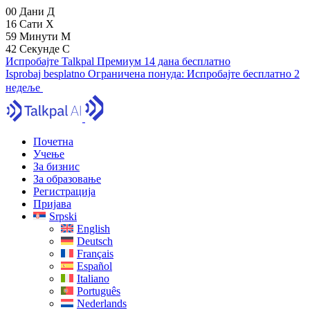
00
Дани
Д
16
Сати
Х
59
Минути
М
41
Секунде
С
Испробајте Talkpal Премиум 14 дана бесплатно
Isprobaj besplatno
Ограничена понуда:
Испробајте бесплатно 2
недеље
Почетна
Учење
За бизнис
За образовање
Регистрација
Пријава
Srpski
English
Deutsch
Français
Español
Italiano
Português
Nederlands