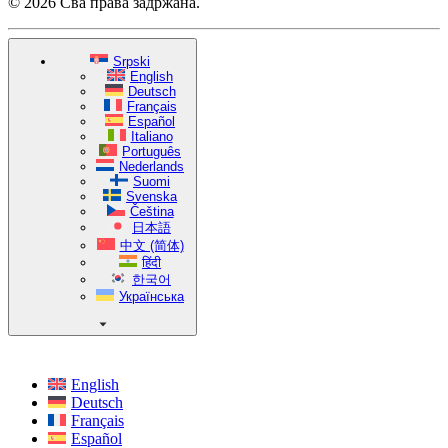
© 2026 Сва права задржана.
Srpski
English
Deutsch
Français
Español
Italiano
Português
Nederlands
Suomi
Svenska
Čeština
日本語
中文 (简体)
हिंदी
한국어
Українська
English
Deutsch
Français
Español