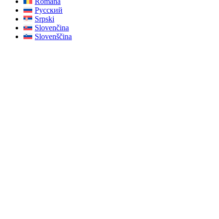
Română
Русский
Srpski
Slovenčina
Slovenščina