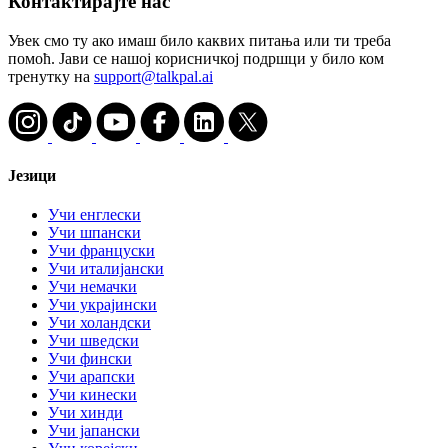
Контактирајте нас
Увек смо ту ако имаш било каквих питања или ти треба
помоћ. Јави се нашој корисничкој подршци у било ком
тренутку на
support@talkpal.ai
Језици
Учи енглески
Учи шпански
Учи француски
Учи италијански
Учи немачки
Учи украјински
Учи холандски
Учи шведски
Учи фински
Учи арапски
Учи кинески
Учи хинди
Учи јапански