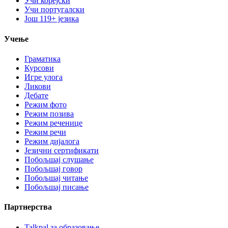
Учи корејски
Учи португалски
Још 119+ језика
Учење
Граматика
Курсови
Игре улога
Ликови
Дебате
Режим фото
Режим позива
Режим реченице
Режим речи
Режим дијалога
Језични сертификати
Побољшај слушање
Побољшај говор
Побољшај читање
Побољшај писање
Партнерства
Talkpal за образовање