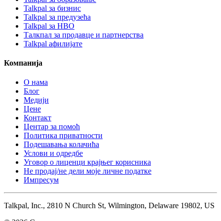
Talkpal за бизнис
Talkpal за предузећа
Talkpal за НВО
Талкпал за продавце и партнерства
Talkpal афилијате
Компанија
О нама
Блог
Медији
Цене
Контакт
Центар за помоћ
Политика приватности
Подешавања колачића
Услови и одредбе
Уговор о лиценци крајњег корисника
Не продај/не дели моје личне податке
Импресум
Talkpal, Inc., 2810 N Church St, Wilmington, Delaware 19802, US