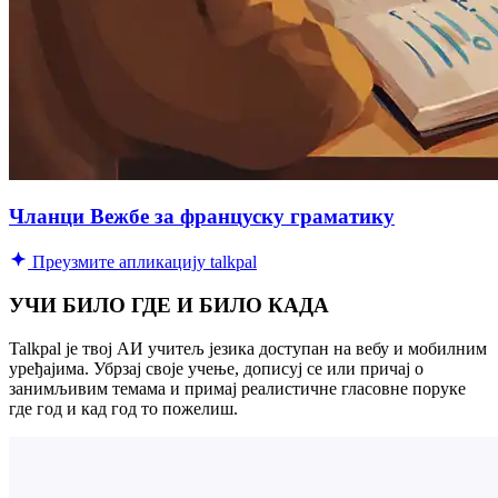
Чланци Вежбе за француску граматику
Преузмите апликацију talkpal
УЧИ БИЛО ГДЕ И БИЛО КАДА
Talkpal је твој АИ учитељ језика доступан на вебу и мобилним
уређајима. Убрзај своје учење, дописуј се или причај о
занимљивим темама и примај реалистичне гласовне поруке
где год и кад год то пожелиш.