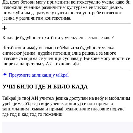
Да, цхат ботови могу применити контекстуално учење како би
изложили ученике различитим културама енглеског језика,
помажући им да разумеју суптилности употребе енглеског
језика у различитим контекстима.
Каква је будућност цхатбота у учењу енглеског језика?
Чет-ботови имају огромна обећања за будућност учења
енглеског језика, нудећи потенцијална решења за многе
изазове са којима се ученици суочавају. Њихове могућности се
шире са напретком у АИ технологији.
Преузмите апликацију talkpal
УЧИ БИЛО ГДЕ И БИЛО КАДА
Talkpal је твој АИ учитељ језика доступан на вебу и мобилним
уређајима. Убрзај своје учење, дописуј се или причај о
занимљивим темама и примај реалистичне гласовне поруке
где год и кад год то пожелиш.