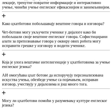
лекције, тренутне повратне информације и интерактивно
учење, чинећи учење енглеског ефикаснијим и занимљивијим.
Како цхатботови побољшавају вештине говора и изговора?
Чет-ботови могу укључити ученике у дијалоге како би
побољшали своје вештине енглеског говора. Софистицирани
алати за препознавање говора у оквиру ових робота могу
исправити грешке у изговору и водити ученике.
Која је улога вештачке интелигенције у цхатботовима за учење
енглеског језика?
АИ омогућава цхат ботове да испоручују персонализована
искуства учења, обезбеде учење са појачањем, исправан
изговор, учествују у дијалозима и још много тога.
Могу ли цхатботови помоћи у разумевању културе енглеског
језика?