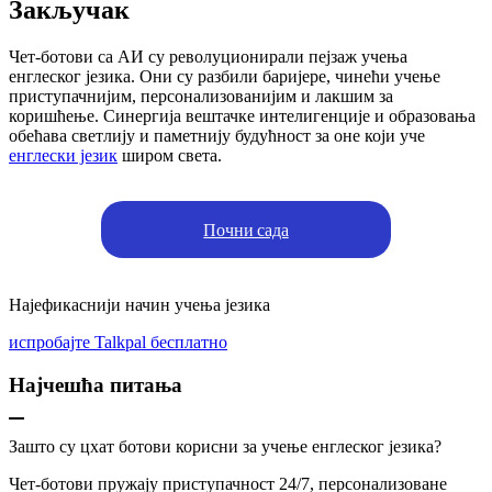
Закључак
Чет-ботови са АИ су револуционирали пејзаж учења
енглеског језика. Они су разбили баријере, чинећи учење
приступачнијим, персонализованијим и лакшим за
коришћење. Синергија вештачке интелигенције и образовања
обећава светлију и паметнију будућност за оне који уче
енглески језик
широм света.
Почни сада
Најефикаснији начин учења језика
испробајте Talkpal бесплатно
Најчешћа питања
Зашто су цхат ботови корисни за учење енглеског језика?
Чет-ботови пружају приступачност 24/7, персонализоване