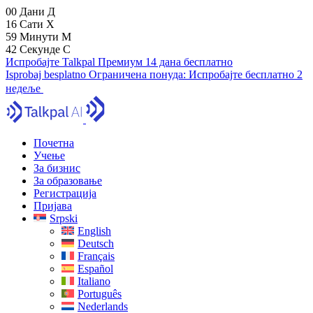
00
Дани
Д
16
Сати
Х
59
Минути
М
41
Секунде
С
Испробајте Talkpal Премиум 14 дана бесплатно
Isprobaj besplatno
Ограничена понуда:
Испробајте бесплатно 2
недеље
Почетна
Учење
За бизнис
За образовање
Регистрација
Пријава
Srpski
English
Deutsch
Français
Español
Italiano
Português
Nederlands