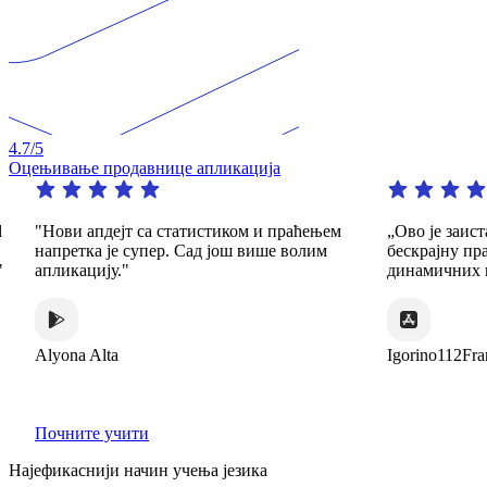
4.7
/5
Оцењивање продавнице апликација
"Нови апдејт са статистиком и праћењем
„Ово је заист
напретка је супер. Сад још више волим
бескрајну пра
апликацију."
динамичних и
Alyona Alta
Igorino112Fra
Почните учити
Најефикаснији начин учења језика