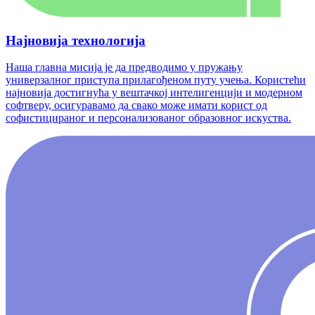
Најновија технологија
Наша главна мисија је да предводимо у пружању
универзалног приступа прилагођеном путу учења. Користећи
најновија достигнућа у вештачкој интелигенцији и модерном
софтверу, осигуравамо да свако може имати корист од
софистицираног и персонализованог образовног искуства.