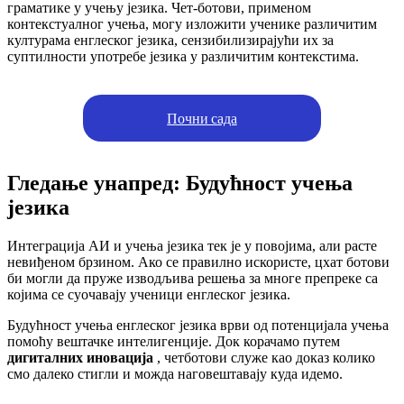
граматике у учењу језика. Чет-ботови, применом
контекстуалног учења, могу изложити ученике различитим
културама енглеског језика, сензибилизирајући их за
суптилности употребе језика у различитим контекстима.
Почни сада
Гледање унапред: Будућност учења
језика
Интеграција АИ и учења језика тек је у повојима, али расте
невиђеном брзином. Ако се правилно искористе, цхат ботови
би могли да пруже изводљива решења за многе препреке са
којима се суочавају ученици енглеског језика.
Будућност учења енглеског језика врви од потенцијала учења
помоћу вештачке интелигенције. Док корачамо путем
дигиталних иновација
, четботови служе као доказ колико
смо далеко стигли и можда наговештавају куда идемо.