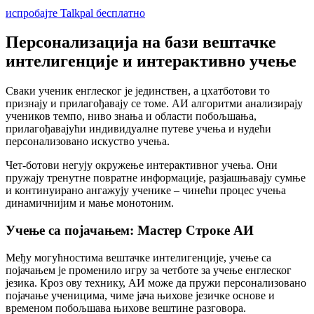
испробајте Talkpal бесплатно
Персонализација на бази вештачке
интелигенције и интерактивно учење
Сваки ученик енглеског је јединствен, а цхатботови то
признају и прилагођавају се томе. АИ алгоритми анализирају
учеников темпо, ниво знања и области побољшања,
прилагођавајући индивидуалне путеве учења и нудећи
персонализовано искуство учења.
Чет-ботови негују окружење интерактивног учења. Они
пружају тренутне повратне информације, разјашњавају сумње
и континуирано ангажују ученике – чинећи процес учења
динамичнијим и мање монотоним.
Учење са појачањем: Мастер Строке АИ
Међу могућностима вештачке интелигенције, учење са
појачањем је променило игру за четботе за учење енглеског
језика. Кроз ову технику, АИ може да пружи персонализовано
појачање ученицима, чиме јача њихове језичке основе и
временом побољшава њихове вештине разговора.