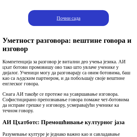
Почни сада
Уметност разговора: вештине говора и
изговор
Компетенција за разговор је витални део учења језика. АИ
цхат ботови промовишу ово тако што увлаче ученике у
дијалог. Ученици могу да разговарају са овим ботовима, баш
као са људским партнером, и да побољшају своје вештине
енглеског говора.
Снага АИ такође се протеже на усавршавање изговора.
Софистицирано препознавање говора помаже чет-ботовима
да исправе грешке у изговору, усмеравајући ученике ка
течном говору.
АИ Цхатботс: Премошћивање културног јаза
Разумевање културе је једнако важно као и савладавање