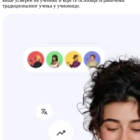
више усмерен на ученике и који се ослобађа ограничења
традиционалног учења у учионици.