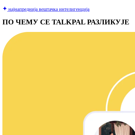
најнапреднија вештачка интелигенција
ПО ЧЕМУ СЕ TALKPAL РАЗЛИКУЈЕ