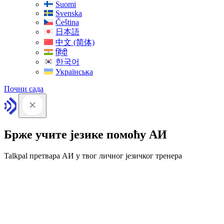
Suomi
Svenska
Čeština
日本語
中文 (简体)
हिंदी
한국어
Українська
Почни сада
Брже учите језике помоћу АИ
Talkpal претвара АИ у твог личног језичког тренера