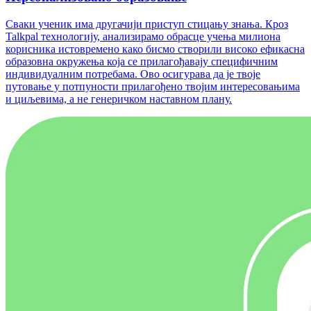
Сваки ученик има другачији приступ стицању знања. Кроз
Talkpal технологију, анализирамо обрасце учења милиона
корисника истовремено како бисмо створили високо ефикасна
образовна окружења која се прилагођавају специфичним
индивидуалним потребама. Ово осигурава да је твоје
путовање у потпуности прилагођено твојим интересовањима
и циљевима, а не генеричком наставном плану.