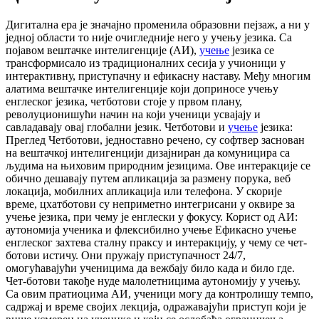
Дигитална ера је значајно променила образовни пејзаж, а ни у
једној области то није очигледније него у учењу језика. Са
појавом вештачке интелигенције (АИ),
учење
језика се
трансформисало из традиционалних сесија у учионици у
интерактивну, приступачну и ефикасну наставу. Међу многим
алатима вештачке интелигенције који доприносе учењу
енглеског језика, четботови стоје у првом плану,
револуционишући начин на који ученици усвајају и
савладавају овај глобални језик. Четботови и
учење
језика:
Преглед Четботови, једноставно речено, су софтвер заснован
на вештачкој интелигенцији дизајниран да комуницира са
људима на њиховим природним језицима. Ове интеракције се
обично дешавају путем апликација за размену порука, веб
локација, мобилних апликација или телефона. У скорије
време, цхатботови су неприметно интегрисани у оквире за
учење језика, при чему је енглески у фокусу. Корист од АИ:
аутономија ученика и флексибилно учење Ефикасно учење
енглеског захтева сталну праксу и интеракцију, у чему се чет-
ботови истичу. Они пружају приступачност 24/7,
омогућавајући ученицима да вежбају било када и било где.
Чет-ботови такође нуде малолетницима аутономију у учењу.
Са овим пратиоцима АИ, ученици могу да контролишу темпо,
садржај и време својих лекција, одражавајући приступ који је