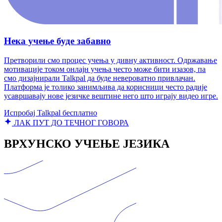
Нека учење буде забавно
Претворили смо процес учења у дивну активност. Одржавање
мотивације током онлајн учења често може бити изазов, па
смо дизајнирали Talkpal да буде невероватно привлачан.
Платформа је толико занимљива да корисници често радије
усавршавају нове језичке вештине него што играју видео игре.
Испробај Talkpal бесплатно
ЛАК ПУТ ДО ТЕЧНОГ ГОВОРА
ВРХУНСКО УЧЕЊЕ ЈЕЗИКА