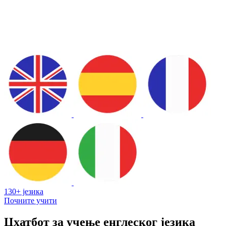
130+ језика
Почните учити
Цхатбот за учење енглеског језика