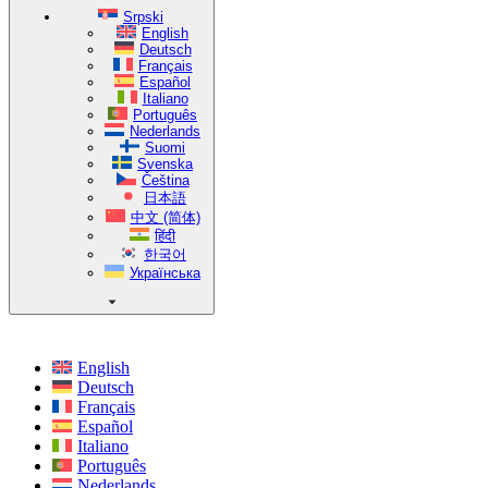
Srpski
English
Deutsch
Français
Español
Italiano
Português
Nederlands
Suomi
Svenska
Čeština
日本語
中文 (简体)
हिंदी
한국어
Українська
English
Deutsch
Français
Español
Italiano
Português
Nederlands