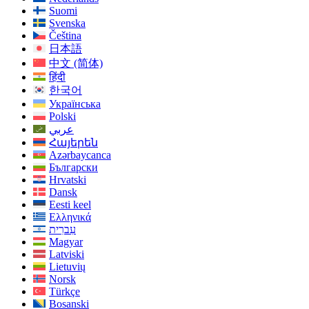
Suomi
Svenska
Čeština
日本語
中文 (简体)
हिंदी
한국어
Українська
Polski
عربي
Հայերեն
Azərbaycanca
Български
Hrvatski
Dansk
Eesti keel
Ελληνικά
עִברִית
Magyar
Latviski
Lietuvių
Norsk
Türkçe
Bosanski