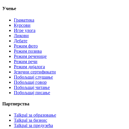
Учење
Граматика
Курсови
Игре улога
Ликови
Дебате
Режим фото
Режим позива
Режим реченице
Режим речи
Режим дијалога
Језични сертификати
Побољшај слушање
Побољшај говор
Побољшај читање
Побољшај писање
Партнерства
Talkpal за образовање
Talkpal за бизнис
Talkpal за предузећа