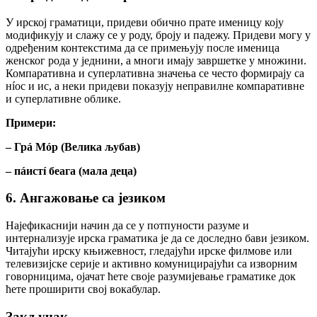
У ирској граматици, придеви обично прате именицу коју
модификују и слажу се у роду, броју и падежу. Придеви могу у
одређеним контекстима да се примењују после именица
женског рода у једнини, а многи имају завршетке у множини.
Компаративна и суперлативна значења се често формирају са
нíос и ис, а неки придеви показују неправилне компаративне
и суперлативне облике.
Примери:
– Грá Мóр (Велика љубав)
– пáистí беага (мала деца)
6. Ангажовање са језиком
Најефикаснији начин да се у потпуности разуме и
интернализује ирска граматика је да се доследно бави језиком.
Читајући ирску књижевност, гледајући ирске филмове или
телевизијске серије и активно комуницирајући са изворним
говорницима, ојачат ћете своје разумијевање граматике док
ћете проширити свој вокабулар.
Закључак