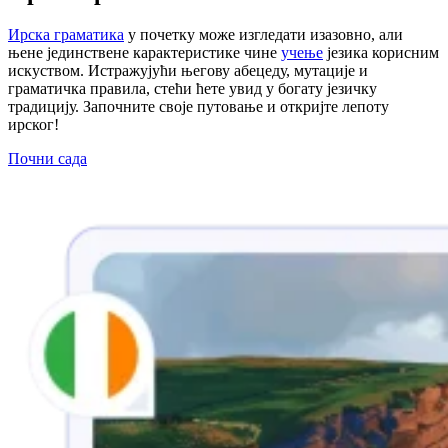
Ирска граматика
у почетку може изгледати изазовно, али
њене јединствене карактеристике чине
учење
језика корисним
искуством. Истражујући његову абецеду, мутације и
граматичка правила, стећи ћете увид у богату језичку
традицију. Започните своје путовање и откријте лепоту
ирског!
Почни сада