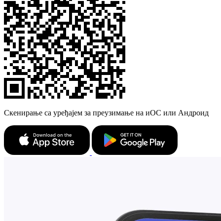
Скенирање са уређајем за преузимање на иОС или Андроид