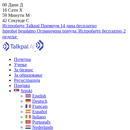
00
Дани
Д
16
Сати
Х
59
Минути
М
41
Секунде
С
Испробајте Talkpal Премиум 14 дана бесплатно
Isprobaj besplatno
Ограничена понуда:
Испробајте бесплатно 2
недеље
Почетна
Учење
За бизнис
За образовање
Регистрација
Пријава
Srpski
English
Deutsch
Français
Español
Italiano
Português
Nederlands