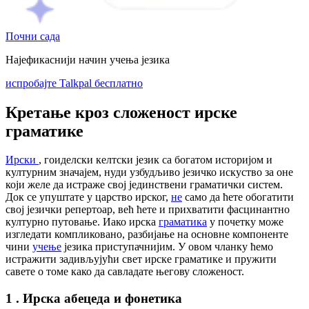
Почни сада
Најефикаснији начин учења језика
испробајте Talkpal бесплатно
Кретање кроз сложеност ирске
граматике
Ирски
, гоиделски келтски језик са богатом историјом и
културним значајем, нуди узбудљиво језичко искуство за оне
који желе да истраже свој јединствени граматички систем.
Док се упуштате у царство ирског,
не
само да ћете обогатити
свој језички репертоар, већ ћете и прихватити фасцинантно
културно путовање. Иако ирска
граматика
у почетку може
изгледати компликовано, разбијање на основне компоненте
чини
учење
језика приступачнијим. У овом чланку ћемо
истражити задивљујући свет ирске граматике и пружити
савете о томе како да савладате његову сложеност.
1 . Ирска абецеда и фонетика