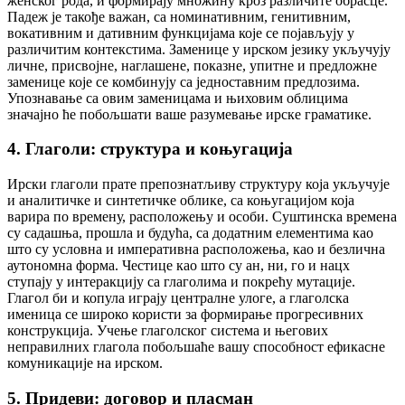
женског рода, и формирају множину кроз различите обрасце.
Падеж је такође важан, са номинативним, генитивним,
вокативним и дативним функцијама које се појављују у
различитим контекстима. Заменице у ирском језику укључују
личне, присвојне, наглашене, показне, упитне и предложне
заменице које се комбинују са једноставним предлозима.
Упознавање са овим заменицама и њиховим облицима
значајно ће побољшати ваше разумевање ирске граматике.
4. Глаголи: структура и коњугација
Ирски глаголи прате препознатљиву структуру која укључује
и аналитичке и синтетичке облике, са коњугацијом која
варира по времену, расположењу и особи. Суштинска времена
су садашња, прошла и будућа, са додатним елементима као
што су условна и императивна расположења, као и безлична
аутономна форма. Честице као што су ан, ни, го и нацх
ступају у интеракцију са глаголима и покрећу мутације.
Глагол би и копула играју централне улоге, а глаголска
именица се широко користи за формирање прогресивних
конструкција. Учење глаголског система и његових
неправилних глагола побољшаће вашу способност ефикасне
комуникације на ирском.
5. Придеви: договор и пласман