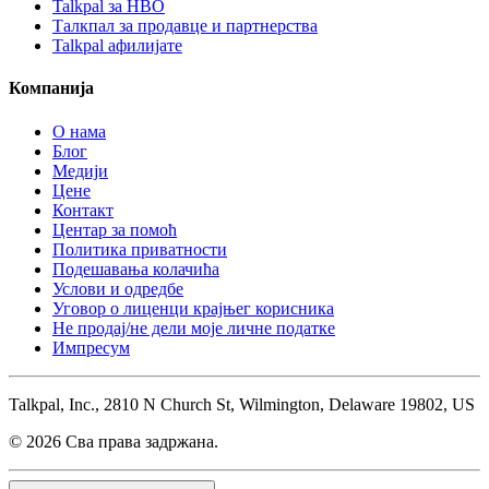
Talkpal за НВО
Талкпал за продавце и партнерства
Talkpal афилијате
Компанија
О нама
Блог
Медији
Цене
Контакт
Центар за помоћ
Политика приватности
Подешавања колачића
Услови и одредбе
Уговор о лиценци крајњег корисника
Не продај/не дели моје личне податке
Импресум
Talkpal, Inc., 2810 N Church St, Wilmington, Delaware 19802, US
© 2026 Сва права задржана.