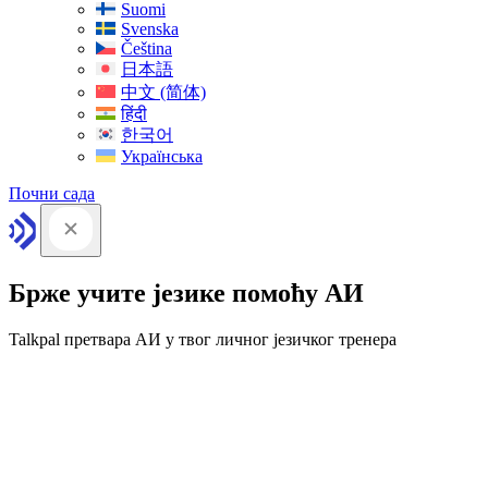
Suomi
Svenska
Čeština
日本語
中文 (简体)
हिंदी
한국어
Українська
Почни сада
Брже учите језике помоћу АИ
Talkpal претвара АИ у твог личног језичког тренера