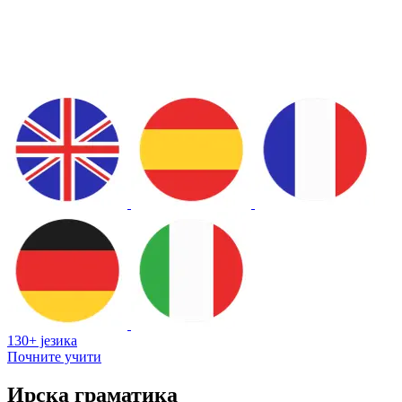
130+ језика
Почните учити
Ирска граматика