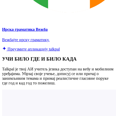
Ирска граматика Вежба
Вежбајте ирску граматику.
Преузмите апликацију talkpal
УЧИ БИЛО ГДЕ И БИЛО КАДА
Talkpal је твој АИ учитељ језика доступан на вебу и мобилним
уређајима. Убрзај своје учење, дописуј се или причај о
занимљивим темама и примај реалистичне гласовне поруке
где год и кад год то пожелиш.