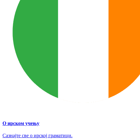
О ирском учењу
Сазнајте све о ирској граматици.