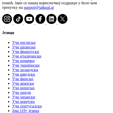
помоћ. Јави се нашој корисничкој подршци у било ком
тренутку на
support@talkpal.ai
Језици
Учи енглески
Учи шпански
Учи француски
Учи италијански
Учи немачки
Учи украјински
Учи холандски
Учи шведски
Учи фински
Учи арапски
Учи кинески
Учи хинди
Учи јапански
Учи корејски
Учи португалски
Још 119+ језика