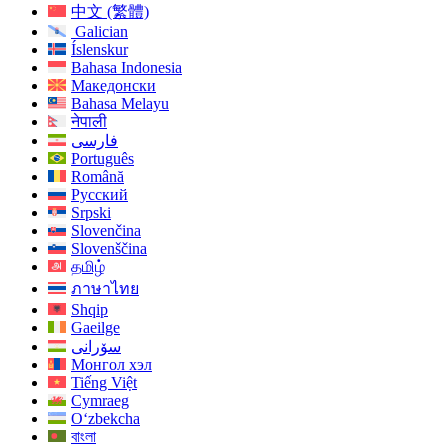
中文 (繁體)
Galician
Íslenskur
Bahasa Indonesia
Македонски
Bahasa Melayu
नेपाली
فارسی
Português
Română
Русский
Srpski
Slovenčina
Slovenščina
தமிழ்
ภาษาไทย
Shqip
Gaeilge
سۆرانی
Монгол хэл
Tiếng Việt
Cymraeg
O‘zbekcha
বাংলা