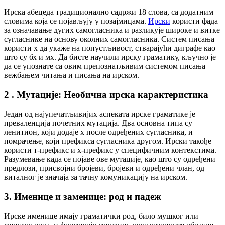
Ирска абецеда традиционално садржи 18 слова, са додатним
словима која се појављују у позајмицама.
Ирски
користи фада
за означавање дугих самогласника и разликује широке и витке
сугласнике на основу околних самогласника. Систем писања
користи х да укаже на попустљивост, стварајући диграфе као
што су бх и мх. Да бисте научили ирску граматику, кључно је
да се упознате са овим препознатљивим системом писања
вежбањем читања и писања на ирском.
2 . Мутације: Необична ирска карактеристика
Један од најупечатљивијих аспеката ирске граматике је
преваленција почетних мутација. Два основна типа су
ленитион, који додаје х после одређених сугласника, и
помрачење, који префикса сугласника другом. Ирски такође
користи т-префикс и х-префикс у специфичним контекстима.
Разумевање када се појаве ове мутације, као што су одређени
предлози, присвојни бројеви, бројеви и одређени члан, од
виталног је значаја за тачну комуникацију на ирском.
3. Именице и заменице: род и падеж
Ирске именице имају граматички род, било мушког или