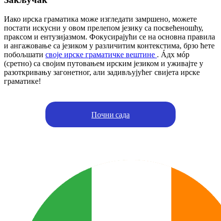
Иако ирска граматика може изгледати замршено, можете
постати искусни у овом прелепом језику са посвећеношћу,
праксом и ентузијазмом. Фокусирајући се на основна правила
и ангажовање са језиком у различитим контекстима, брзо ћете
побољшати
своје ирске граматичке вештине
. Áдх мóр
(сретно) са својим путовањем ирским језиком и уживајте у
разоткривању загонетног, али задивљујућег свијета ирске
граматике!
Почни сада