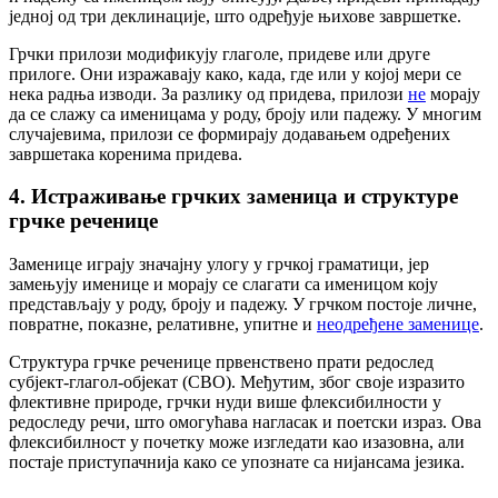
једној од три деклинације, што одређује њихове завршетке.
Грчки прилози модификују глаголе, придеве или друге
прилоге. Они изражавају како, када, где или у којој мери се
нека радња изводи. За разлику од придева, прилози
не
морају
да се слажу са именицама у роду, броју или падежу. У многим
случајевима, прилози се формирају додавањем одређених
завршетака коренима придева.
4. Истраживање грчких заменица и структуре
грчке реченице
Заменице играју значајну улогу у грчкој граматици, јер
замењују именице и морају се слагати са именицом коју
представљају у роду, броју и падежу. У грчком постоје личне,
повратне, показне, релативне, упитне и
неодређене заменице
.
Структура грчке реченице првенствено прати редослед
субјект-глагол-објекат (СВО). Међутим, због своје изразито
флективне природе, грчки нуди више флексибилности у
редоследу речи, што омогућава нагласак и поетски израз. Ова
флексибилност у почетку може изгледати као изазовна, али
постаје приступачнија како се упознате са нијансама језика.