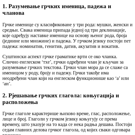
1. Разумевање грчких именица, падежа и
чланова
Грчке именице су класификоване у три рода: мушки, женски и
средњи. Свака именица припада једној од три деклинације,
које одређују наставке именице на основу њеног рода, броја
(једнине или множине) и падежа. У грчком језику постоји пет
падежа: номинатив, генитив, датив, акузатив и вокатив.
Суштински аспект грчке граматике врти се око чланка.
Слично енглеском ‘тхе’, грчки одређени члан је кључан за
разумевање грчких текстова. Грчки члан мора да се слаже са
именицом у роду, броју и падежу. Грчки такође има
неодређени члан који на енглеском функционише као ‘а’ или
‘ан’.
2. Рјешавање грчких глагола: коњугација и
расположења
Грчке глаголе карактерише њихово време, глас, расположење,
лице и број. Глаголи у грчком језику коњугују се према
времену, што указује на то када се нека радња дешава. Постоји
седам главних делова грчког глагола, од којих сваки одговара