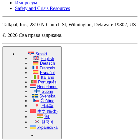
Импресум
Safety and Crisis Resources
Talkpal, Inc., 2810 N Church St, Wilmington, Delaware 19802, US
© 2026 Сва права задржана.
Srpski
English
Deutsch
Français
Español
Italiano
Português
Nederlands
Suomi
Svenska
Čeština
日本語
中文 (简体)
हिंदी
한국어
Українська