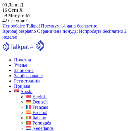
00
Дани
Д
16
Сати
Х
59
Минути
М
41
Секунде
С
Испробајте Talkpal Премиум 14 дана бесплатно
Isprobaj besplatno
Ограничена понуда:
Испробајте бесплатно 2
недеље
Почетна
Учење
За бизнис
За образовање
Регистрација
Пријава
Srpski
English
Deutsch
Français
Español
Italiano
Português
Nederlands