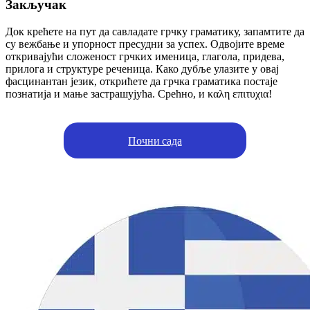
Закључак
Док крећете на пут да савладате грчку граматику, запамтите да
су вежбање и упорност пресудни за успех. Одвојите време
откривајући сложеност грчких именица, глагола, придева,
прилога и структуре реченица. Како дубље улазите у овај
фасцинантан језик, открићете да грчка граматика постаје
познатија и мање застрашујућа. Срећно, и καλη επιτυχια!
Почни сада