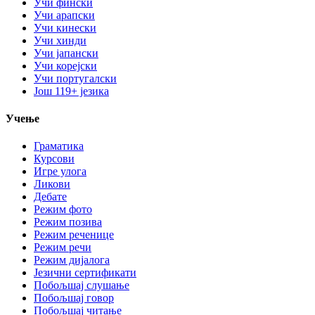
Учи фински
Учи арапски
Учи кинески
Учи хинди
Учи јапански
Учи корејски
Учи португалски
Још 119+ језика
Учење
Граматика
Курсови
Игре улога
Ликови
Дебате
Режим фото
Режим позива
Режим реченице
Режим речи
Режим дијалога
Језични сертификати
Побољшај слушање
Побољшај говор
Побољшај читање