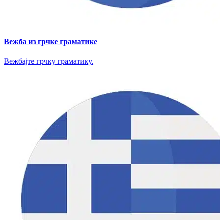
Вежба из грчке граматике
Вежбајте грчку граматику.