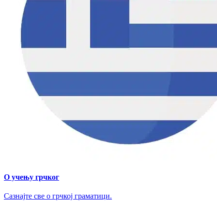
О учењу грчког
Сазнајте све о грчкој граматици.