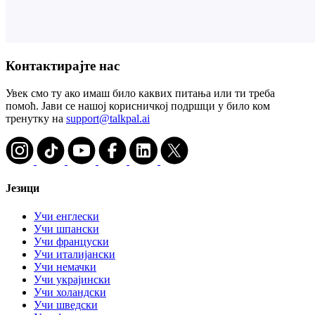
Контактирајте нас
Увек смо ту ако имаш било каквих питања или ти треба
помоћ. Јави се нашој корисничкој подршци у било ком
тренутку на
support@talkpal.ai
Језици
Учи енглески
Учи шпански
Учи француски
Учи италијански
Учи немачки
Учи украјински
Учи холандски
Учи шведски