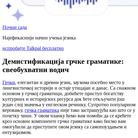
Почни сада
Најефикаснији начин учења језика
испробајте Talkpal бесплатно
Демистификација грчке граматике:
свеобухватни водич
Грчки
, елегантан и древни језик, заузима посебно место у
лингвистичкој историји и остаје утицајан и данас. Са снажном
основом у грчкој граматици, добићете приступ богатству
културних и историјских ресурса док ћете откључати још
један слој значења у енглеском речнику. Супротно популарном
веровању,
грчка граматика
није тако застрашујућа као што се у
почетку чини. У овом чланку ћемо вам помоћи да се крећете
кроз основне компоненте грчке граматике како бисмо вам
омогућили да приступите овом језику са самопоуздањем и
ентузијазмом.