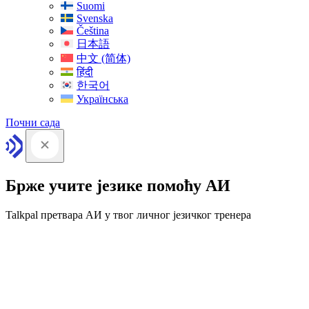
Suomi
Svenska
Čeština
日本語
中文 (简体)
हिंदी
한국어
Українська
Почни сада
Брже учите језике помоћу АИ
Talkpal претвара АИ у твог личног језичког тренера