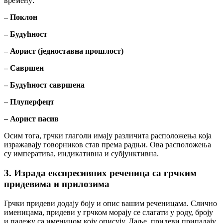
времену:
– Поклон
– Будућност
– Аорист (једноставна прошлост)
– Савршен
– Будућност савршена
– Плуперфецт
– Аорист пасив
Осим тога, грчки глаголи имају различита расположења која
изражавају говорников став према радњи. Ова расположења
су императива, индикативна и субјунктивна.
3. Израда експресивних реченица са грчким
придевима и прилозима
Грчки придеви додају боју и опис вашим реченицама. Слично
именицама, придеви у грчком морају се слагати у роду, броју
и падежу са именицом коју описују. Даље, придеви припадају