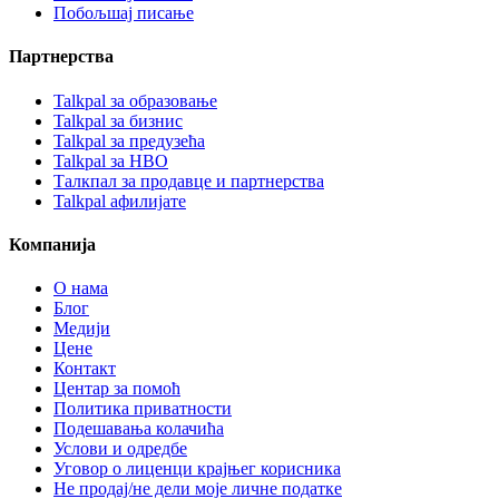
Побољшај писање
Партнерства
Talkpal за образовање
Talkpal за бизнис
Talkpal за предузећа
Talkpal за НВО
Талкпал за продавце и партнерства
Talkpal афилијате
Компанија
О нама
Блог
Медији
Цене
Контакт
Центар за помоћ
Политика приватности
Подешавања колачића
Услови и одредбе
Уговор о лиценци крајњег корисника
Не продај/не дели моје личне податке