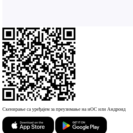
Скенирање са уређајем за преузимање на иОС или Андроид