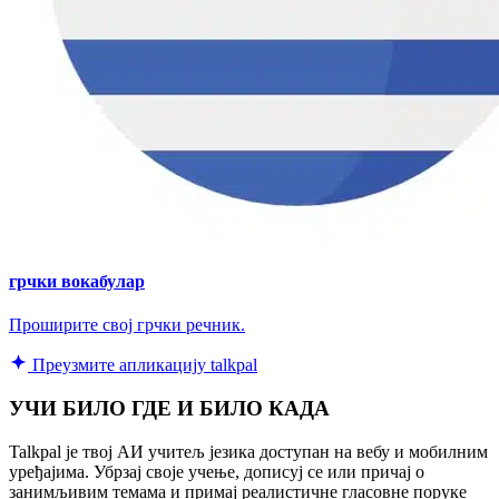
грчки вокабулар
Проширите свој грчки речник.
Преузмите апликацију talkpal
УЧИ БИЛО ГДЕ И БИЛО КАДА
Talkpal је твој АИ учитељ језика доступан на вебу и мобилним
уређајима. Убрзај своје учење, дописуј се или причај о
занимљивим темама и примај реалистичне гласовне поруке