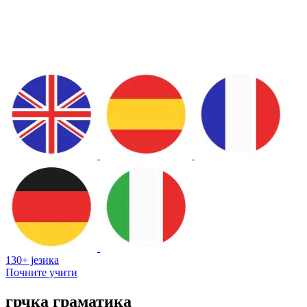
130+ језика
Почните учити
грчка граматика