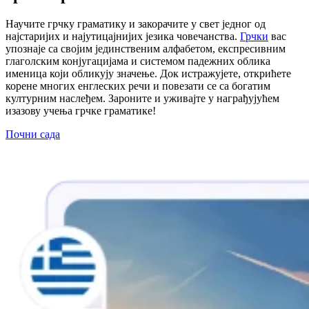
Научите грчку граматику и закорачите у свет једног од
најстаријих и најутицајнијих језика човечанства.
Грчки
вас
упознаје са својим јединственим алфабетом, експресивним
глаголским конјугацијама и системом падежних облика
именица који обликују значење. Док истражујете, открићете
корене многих енглеских речи и повезати се са богатим
културним наслеђем. Зароните и уживајте у награђујућем
изазову учења грчке граматике!
Почни сада