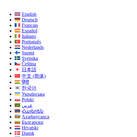
English
Deutsch
Français
Español
Italiano
Português
Nederlands
Suomi
Svenska
Čeština
日本語
中文 (简体)
हिंदी
한국어
Українська
Polski
عربي
Հայերեն
Azərbaycanca
Български
Hrvatski
Dansk