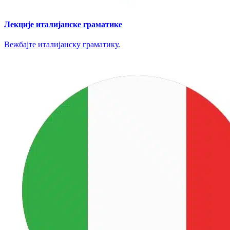
Лекције италијанске граматике
Вежбајте италијанску граматику.