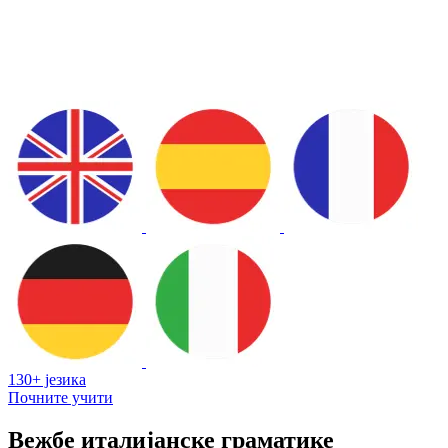
130+ језика
Почните учити
Вежбе италијанске граматике