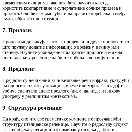
временским оквирима тако што ћете научити како да
користите компаративне и суперлативне облике придева и
прилога. Ово ће вам омогућити да правите поређења између
људи, објеката или ситуација.
7. Прилози:
Прилози модификују глаголе, придеве или друге прилоге тако
што пружају додатне информације о времену, начину или
степену. Научите уобичајене италијанске прилоге и њихово
постављање у реченице да бисте побољшали своју течност.
8. Предлози:
Предлози су неопходни за повезивање речи и фраза, указујући
на односе као што су локација, време или узрок. Савладајте
уобичајене италијанске предлоге (ди, а, да, итд.) и њихову
употребу у различитим контекстима.
9. Структура реченице:
На крају, спојите све граматичке компоненте проучавајући
структуру италијанске реченице. Научите о редоследу субјект-
глагол-објекат, негацији и формирању питања да бисте