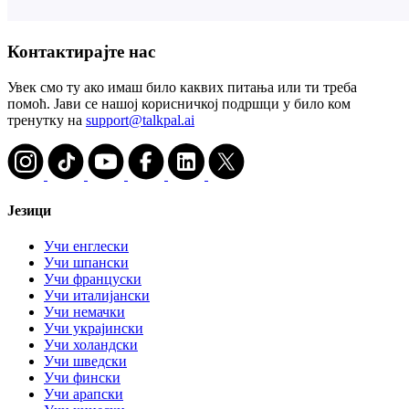
Контактирајте нас
Увек смо ту ако имаш било каквих питања или ти треба
помоћ. Јави се нашој корисничкој подршци у било ком
тренутку на
support@talkpal.ai
Језици
Учи енглески
Учи шпански
Учи француски
Учи италијански
Учи немачки
Учи украјински
Учи холандски
Учи шведски
Учи фински
Учи арапски