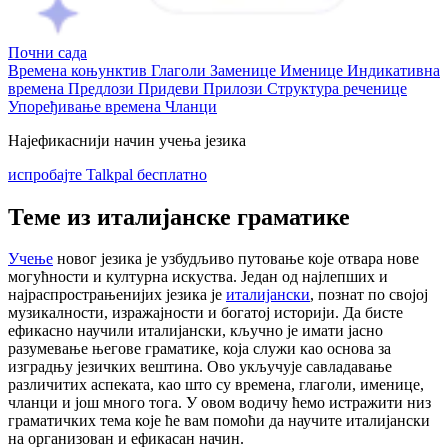
Почни сада
Времена коњунктив
Глаголи
Заменице
Именице
Индикативна
времена
Предлози
Придеви
Прилози
Структура реченице
Упоређивање времена
Чланци
Најефикаснији начин учења језика
испробајте Talkpal бесплатно
Теме из италијанске граматике
Учење
новог језика је узбудљиво путовање које отвара нове
могућности и културна искуства. Један од најлепших и
најраспрострањенијих језика је
италијански
, познат по својој
музикалности, изражајности и богатој историји. Да бисте
ефикасно научили италијански, кључно је имати јасно
разумевање његове граматике, која служи као основа за
изградњу језичких вештина. Ово укључује савладавање
различитих аспеката, као што су времена, глаголи, именице,
чланци и још много тога. У овом водичу ћемо истражити низ
граматичких тема које ће вам помоћи да научите италијански
на организован и ефикасан начин.