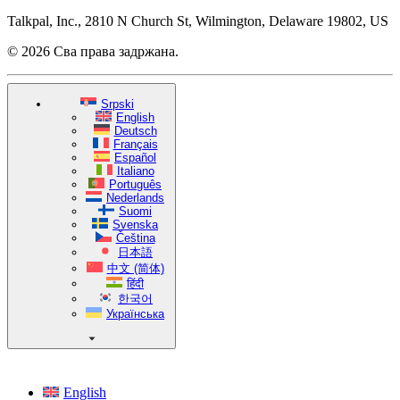
Talkpal, Inc., 2810 N Church St, Wilmington, Delaware 19802, US
© 2026 Сва права задржана.
Srpski
English
Deutsch
Français
Español
Italiano
Português
Nederlands
Suomi
Svenska
Čeština
日本語
中文 (简体)
हिंदी
한국어
Українська
English