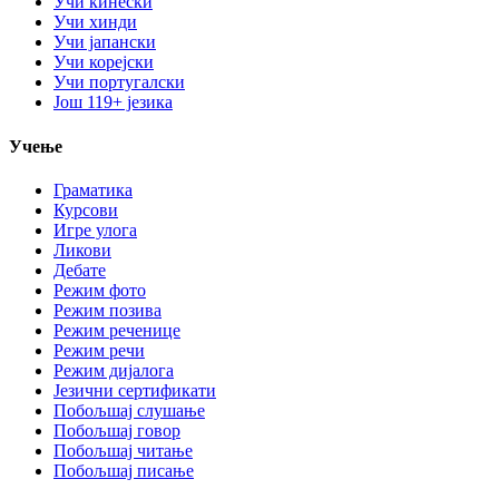
Учи кинески
Учи хинди
Учи јапански
Учи корејски
Учи португалски
Још 119+ језика
Учење
Граматика
Курсови
Игре улога
Ликови
Дебате
Режим фото
Режим позива
Режим реченице
Режим речи
Режим дијалога
Језични сертификати
Побољшај слушање
Побољшај говор
Побољшај читање
Побољшај писање