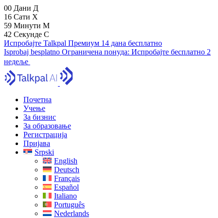
00
Дани
Д
16
Сати
Х
59
Минути
М
41
Секунде
С
Испробајте Talkpal Премиум 14 дана бесплатно
Isprobaj besplatno
Ограничена понуда:
Испробајте бесплатно 2
недеље
Почетна
Учење
За бизнис
За образовање
Регистрација
Пријава
Srpski
English
Deutsch
Français
Español
Italiano
Português
Nederlands