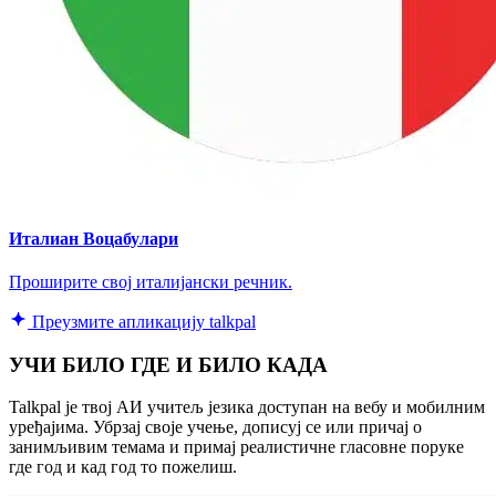
Италиан Воцабулари
Проширите свој италијански речник.
Преузмите апликацију talkpal
УЧИ БИЛО ГДЕ И БИЛО КАДА
Talkpal је твој АИ учитељ језика доступан на вебу и мобилним
уређајима. Убрзај своје учење, дописуј се или причај о
занимљивим темама и примај реалистичне гласовне поруке
где год и кад год то пожелиш.