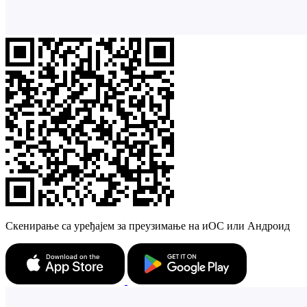
Скенирање са уређајем за преузимање на иОС или Андроид