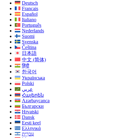
Deutsch
Français
Español
Italiano
Português
Nederlands
Suomi
Svenska
Čeština
日本語
中文 (简体)
हिंदी
한국어
Українська
Polski
عربي
Հայերեն
Azərbaycanca
Български
Hrvatski
Dansk
Eesti keel
Ελληνικά
עִברִית