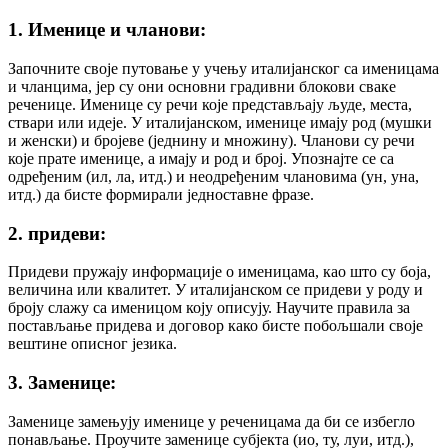
1. Именице и чланови:
Започните своје путовање у учењу италијанског са именицама
и чланцима, јер су они основни градивни блокови сваке
реченице. Именице су речи које представљају људе, места,
ствари или идеје. У италијанском, именице имају род (мушки
и женски) и бројеве (једнину и множину). Чланови су речи
које прате именице, а имају и род и број. Упознајте се са
одређеним (ил, ла, итд.) и неодређеним члановима (ун, уна,
итд.) да бисте формирали једноставне фразе.
2. придеви:
Придеви пружају информације о именицама, као што су боја,
величина или квалитет. У италијанском се придеви у роду и
броју слажу са именицом коју описују. Научите правила за
постављање придева и договор како бисте побољшали своје
вештине описног језика.
3. Заменице:
Заменице замењују именице у реченицама да би се избегло
понављање. Проучите заменице субјекта (ио, ту, луи, итд.),