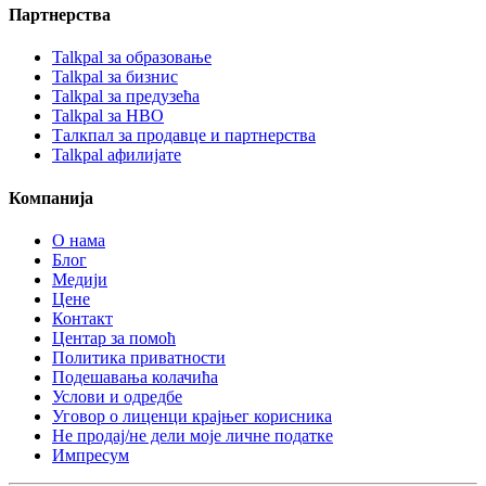
Партнерства
Talkpal за образовање
Talkpal за бизнис
Talkpal за предузећа
Talkpal за НВО
Талкпал за продавце и партнерства
Talkpal афилијате
Компанија
О нама
Блог
Медији
Цене
Контакт
Центар за помоћ
Политика приватности
Подешавања колачића
Услови и одредбе
Уговор о лиценци крајњег корисника
Не продај/не дели моје личне податке
Импресум