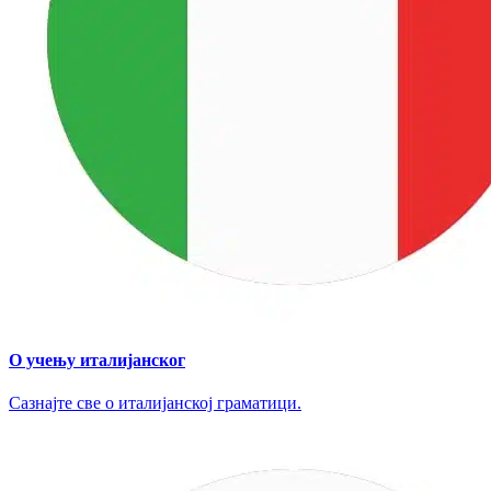
О учењу италијанског
Сазнајте све о италијанској граматици.