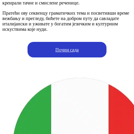
креирали тачне и смислене реченице.
Пратећи ову секвенцу граматичких тема и посветивши време
вежбању и прегледу, бићете на добром путу да савладате
италијански и уживате у богатим језичким и културним
искуствима које нуди.
Почни сада