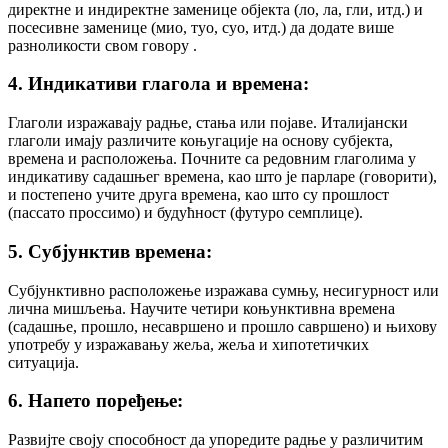
директне и индиректне заменице објекта (ло, ла, гли, итд.) и
посесивне заменице (мио, туо, суо, итд.) да додате више
разноликости свом говору .
4. Индикативи глагола и времена:
Глаголи изражавају радње, стања или појаве. Италијански
глаголи имају различите коњугације на основу субјекта,
времена и расположења. Почните са редовним глаголима у
индикативу садашњег времена, као што је парларе (говорити),
и постепено учите друга времена, као што су прошлост
(пассато проссимо) и будућност (футуро семплице).
5. Субјунктив времена:
Субјунктивно расположење изражава сумњу, несигурност или
лична мишљења. Научите четири коњунктивна времена
(садашње, прошло, несавршено и прошло савршено) и њихову
употребу у изражавању жеља, жеља и хипотетичких
ситуација.
6. Напето поређење:
Развијте своју способност да упоредите радње у различитим