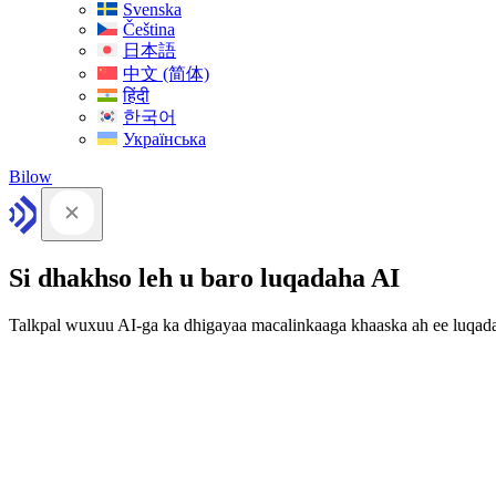
Svenska
Čeština
日本語
中文 (简体)
हिंदी
한국어
Українська
Bilow
Si dhakhso leh u baro luqadaha AI
Talkpal wuxuu AI-ga ka dhigayaa macalinkaaga khaaska ah ee luqad