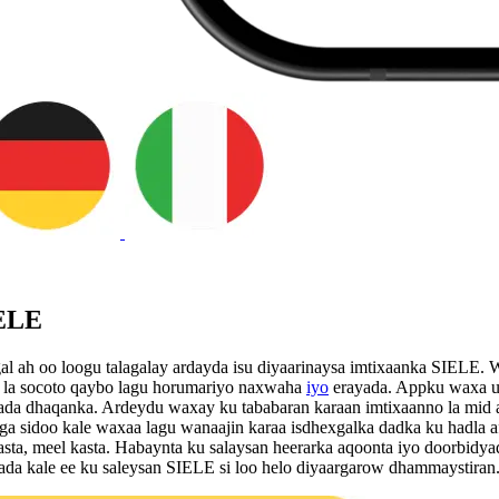
IELE
l ah oo loogu talagalay ardayda isu diyaarinaysa imtixaanka SIELE. W
y la socoto qaybo lagu horumariyo naxwaha
iyo
erayada. Appku waxa u
da dhaqanka. Ardeydu waxay ku tababaran karaan imtixaanno la mid 
siga sidoo kale waxaa lagu wanaajin karaa isdhexgalka dadka ku hadla 
kasta, meel kasta. Habaynta ku salaysan heerarka aqoonta iyo doorbid
yada kale ee ku saleysan SIELE si loo helo diyaargarow dhammaystiran