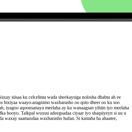
axay siisaa ku celcelinta wada sheekaysiga nolosha dhabta ah ee
u bixiyaa waayo-aragnimo waxbarasho oo qoto dheer oo ku soo
ah, iyagoo aqoonsanaya meelaha ay ku wanaagsan yihiin iyo meelaha
afka hooyo. Talkpal wuxuu adeegsadaa ciyaar iyo shaqsiyeyn si uu u
yada waxay saamaxdaa waxbarasho hufan. Si kastaba ha ahaatee,
.