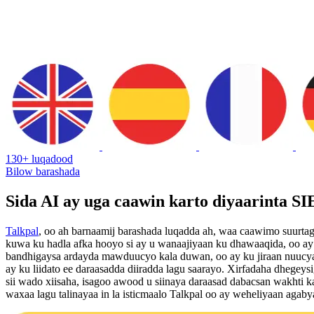
130+ luqadood
Bilow barashada
Sida AI ay uga caawin karto diyaarinta S
Talkpal
, oo ah barnaamij barashada luqadda ah, waa caawimo suurtaga
kuwa ku hadla afka hooyo si ay u wanaajiyaan ku dhawaaqida, oo a
bandhigaysa ardayda mawduucyo kala duwan, oo ay ku jiraan nuucya
ay ku liidato ee daraasadda diiradda lagu saarayo. Xirfadaha dhegey
sii wado xiisaha, isagoo awood u siinaya daraasad dabacsan wakhti 
waxaa lagu talinayaa in la isticmaalo Talkpal oo ay weheliyaan agab