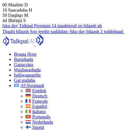
00
Maalmo
D
16
Saacadaha
H
59
Daqiiqo
M
43
Ilbiriqsi
S
Isku day Talkpal Premium 14 maalmood oo bilaash ah
Tijaabi bilaash
Soo jeedin xaddidan:
Isku day bilaash 2 toddobaad
Bogga Hore
Barashada
Ganacsiga
Waxbarashada
Isdiiwaangelin
Gal gudaha
Af-Soomaali
English
Deutsch
Français
Español
Italiano
Português
Nederlands
Suomi