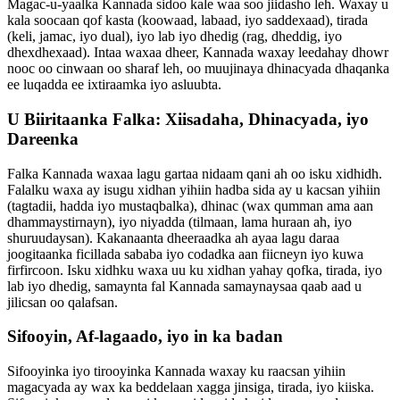
Magac-u-yaalka Kannada sidoo kale waa soo jiidasho leh. Waxay u
kala soocaan qof kasta (koowaad, labaad, iyo saddexaad), tirada
(keli, jamac, iyo dual), iyo lab iyo dhedig (rag, dheddig, iyo
dhexdhexaad). Intaa waxaa dheer, Kannada waxay leedahay dhowr
nooc oo cinwaan oo sharaf leh, oo muujinaya dhinacyada dhaqanka
ee luqadda ee ixtiraamka iyo asluubta.
U Biiritaanka Falka: Xiisadaha, Dhinacyada, iyo
Dareenka
Falka Kannada waxaa lagu gartaa nidaam qani ah oo isku xidhidh.
Falalku waxa ay isugu xidhan yihiin hadba sida ay u kacsan yihiin
(tagtadii, hadda iyo mustaqbalka), dhinac (wax qumman ama aan
dhammaystirnayn), iyo niyadda (tilmaan, lama huraan ah, iyo
shuruudaysan). Kakanaanta dheeraadka ah ayaa lagu daraa
joogitaanka ficillada sababa iyo codadka aan fiicneyn iyo kuwa
firfircoon. Isku xidhku waxa uu ku xidhan yahay qofka, tirada, iyo
lab iyo dhedig, samaynta fal Kannada samaynaysaa qaab aad u
jilicsan oo qalafsan.
Sifooyin, Af-lagaado, iyo in ka badan
Sifooyinka iyo tirooyinka Kannada waxay ku raacsan yihiin
magacyada ay wax ka beddelaan xagga jinsiga, tirada, iyo kiiska.