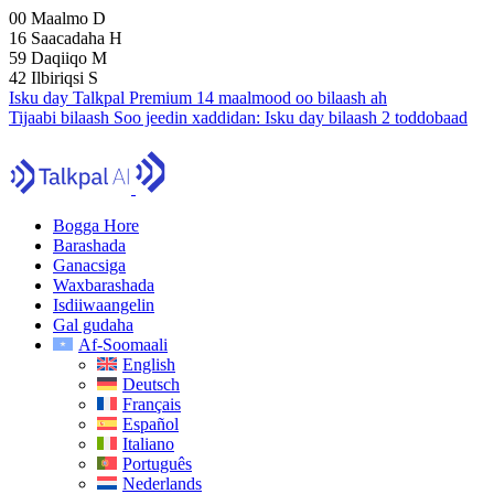
00
Maalmo
D
16
Saacadaha
H
59
Daqiiqo
M
41
Ilbiriqsi
S
Isku day Talkpal Premium 14 maalmood oo bilaash ah
Tijaabi bilaash
Soo jeedin xaddidan:
Isku day bilaash 2 toddobaad
Bogga Hore
Barashada
Ganacsiga
Waxbarashada
Isdiiwaangelin
Gal gudaha
Af-Soomaali
English
Deutsch
Français
Español
Italiano
Português
Nederlands