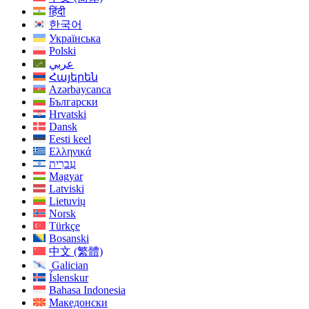
हिंदी
한국어
Українська
Polski
عربي
Հայերեն
Azərbaycanca
Български
Hrvatski
Dansk
Eesti keel
Ελληνικά
עִברִית
Magyar
Latviski
Lietuvių
Norsk
Türkçe
Bosanski
中文 (繁體)
Galician
Íslenskur
Bahasa Indonesia
Македонски