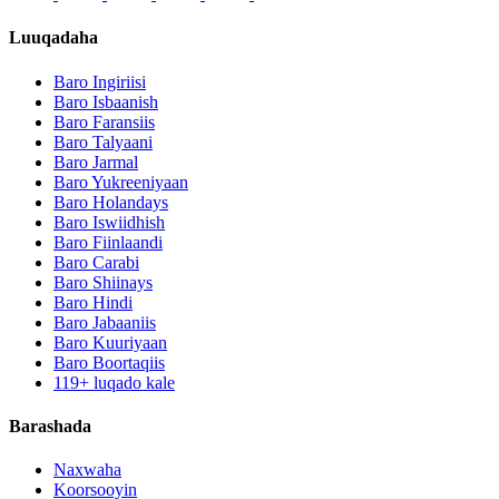
Luuqadaha
Baro Ingiriisi
Baro Isbaanish
Baro Faransiis
Baro Talyaani
Baro Jarmal
Baro Yukreeniyaan
Baro Holandays
Baro Iswiidhish
Baro Fiinlaandi
Baro Carabi
Baro Shiinays
Baro Hindi
Baro Jabaaniis
Baro Kuuriyaan
Baro Boortaqiis
119+ luqado kale
Barashada
Naxwaha
Koorsooyin