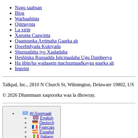
Nagu saabsan
Blog
Warbaahinta
Qiimaynta
La xiriir
Xarunta Caawinta
Qaanuunka Arrimaha Gaarka ah
Doorbidyada Kukiyada
Shuruudaha iyo Xaaladaha
Heshiiska Ruqsadda Isticmaalaha Ugu Dambeeya
Ha iibin/ha wadaagin macluumaadkayga gaarka ah
Imprint
Talkpal, Inc., 2810 N Church St, Wilmington, Delaware 19802, US
© 2026 Dhammaan xaqsoorka waa la dhowray.
Af-Soomaali
English
Deutsch
Français
Español
Italiano