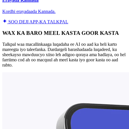
Erayada Kannada
Kordhi erayadaada Kannada.
SOO DEJI APP-KA TALKPAL
WAX KA BARO MEEL KASTA GOOR KASTA
Talkpal waa macallinkaaga luqadaha ee AI oo aad ka heli karto
mareegta iyo taleefanka. Dardargeli barashadaada luqadeed, ku
sheekayso mawduucyo xiiso leh adigoo qoraya ama hadlaya, oo hel
farriimo cod ah oo macquul ah meel kasta iyo goor kasta oo aad
rabto.