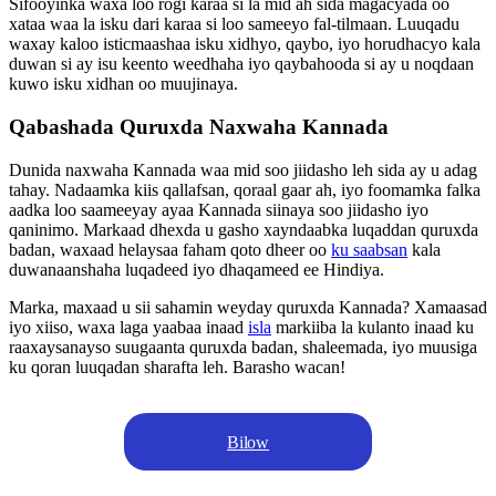
Sifooyinka waxa loo rogi karaa si la mid ah sida magacyada oo
xataa waa la isku dari karaa si loo sameeyo fal-tilmaan. Luuqadu
waxay kaloo isticmaashaa isku xidhyo, qaybo, iyo horudhacyo kala
duwan si ay isu keento weedhaha iyo qaybahooda si ay u noqdaan
kuwo isku xidhan oo muujinaya.
Qabashada Quruxda Naxwaha Kannada
Dunida naxwaha Kannada waa mid soo jiidasho leh sida ay u adag
tahay. Nadaamka kiis qallafsan, qoraal gaar ah, iyo foomamka falka
aadka loo saameeyay ayaa Kannada siinaya soo jiidasho iyo
qaninimo. Markaad dhexda u gasho xayndaabka luqaddan quruxda
badan, waxaad helaysaa faham qoto dheer oo
ku saabsan
kala
duwanaanshaha luqadeed iyo dhaqameed ee Hindiya.
Marka, maxaad u sii sahamin weyday quruxda Kannada? Xamaasad
iyo xiiso, waxa laga yaabaa inaad
isla
markiiba la kulanto inaad ku
raaxaysanayso suugaanta quruxda badan, shaleemada, iyo muusiga
ku qoran luuqadan sharafta leh. Barasho wacan!
Bilow