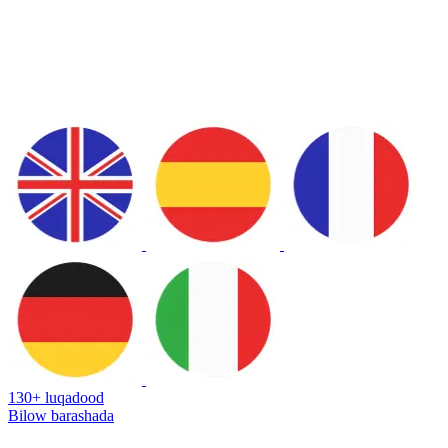
130+ luqadood
Bilow barashada