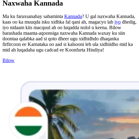
Naxwaha Kannada
Ma ku faraxsanahay sahaminta
Kannada
? U gal naxwaha Kannada,
kaas oo ka muuqda isku xidhka fal qani ah, magacyo lab
iyo
dhedig,
iyo nidaam kiis macquul ah oo luqadda nolol u keena. Bilow
barashada maanta-aqoonsiga naxwaha Kannada waxay ku siin
doontaa qalabka aad si qoto dheer ugu xidhidhdo dhaqanka
firfircoon ee Karnataka oo aad si kalsooni leh ula xidhiidho mid ka
mid ah luqadaha ugu cadcad ee Koonfurta Hindiya!
Bilow