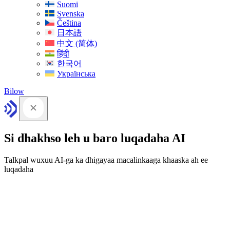
Suomi
Svenska
Čeština
日本語
中文 (简体)
हिंदी
한국어
Українська
Bilow
Si dhakhso leh u baro luqadaha AI
Talkpal wuxuu AI-ga ka dhigayaa macalinkaaga khaaska ah ee
luqadaha