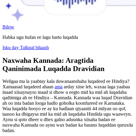
Bilow
Habka ugu hufan ee lagu barto luqadda
Isku day Talkpal bilaash
Naxwaha Kannada: Aragtida
Qaninimada Luqadda Dravidian
Weligaa ma la yaabtay kala duwanaanshaha luqadeed ee Hindiya?
Xamaasad luqadeed ahaan
ama
arday xiise leh, waxaa laga yaabaa
inaad xiisaynayso inaad si dhow u eegto mid ka mid ah luqadaha
qadiimiga ah ee Hindiya – Kannada. Kannada waa luqad Dravidian
ah oo inta badan looga hadlo gobolka koonfureed ee Karnataka.
Waa luqadda hooyo ee ay ku hadlaan qiyaastii 44 milyan oo qof,
taasoo ka dhigaysa mid ka mid ah luqadaha Hindida ugu waaweyn.
Aynu si qoto dheer u dhex galno aduunka xiisaha badan ee
naxwaha Kannada oo aynu wax badan ka barano luqaddan quruxda
badan.