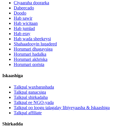
Ciyaaraha doorarka
Dabeecado
Doodo
Hab sawir
Hab wicitaan
Hab jumlad
Hab eray
Hab wada sheekeysi
Shahaadooyin luqadeed
Horumari dhagaysiga
Horumari hadalka
Horumari akhriska
Horumari qorista
Iskaashiga
Talkpal waxbarashada
Talkpal ganacsiga
Talkpal shirkadaha
Talkpal ee NGO-yada
Talkpal oo loogu talagalay Iibiyeyaasha & Iskaashiga
Talkpal affiliate
Shirkadda