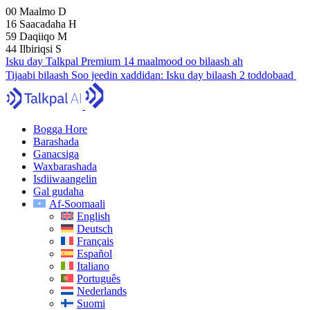
00
Maalmo
D
16
Saacadaha
H
59
Daqiiqo
M
43
Ilbiriqsi
S
Isku day Talkpal Premium 14 maalmood oo bilaash ah
Tijaabi bilaash
Soo jeedin xaddidan:
Isku day bilaash 2 toddobaad
Bogga Hore
Barashada
Ganacsiga
Waxbarashada
Isdiiwaangelin
Gal gudaha
Af-Soomaali
English
Deutsch
Français
Español
Italiano
Português
Nederlands
Suomi