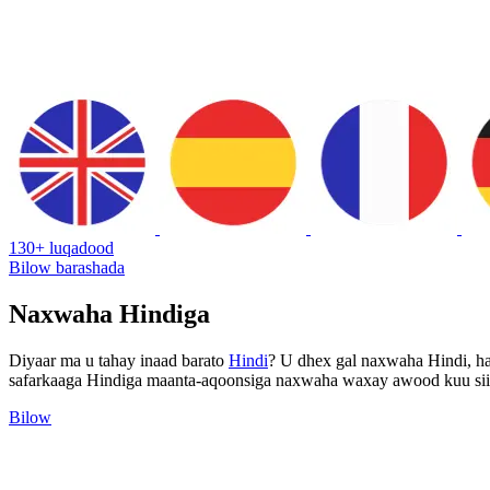
130+ luqadood
Bilow barashada
Naxwaha Hindiga
Diyaar ma u tahay inaad barato
Hindi
? U dhex gal naxwaha Hindi, h
safarkaaga Hindiga maanta-aqoonsiga naxwaha waxay awood kuu siin do
Bilow