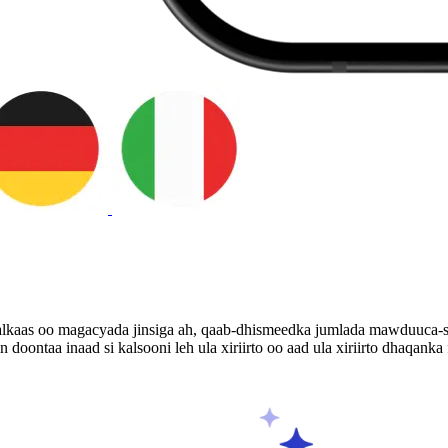
alkaas oo magacyada jinsiga ah, qaab-dhismeedka jumlada mawduuca-s
ontaa inaad si kalsooni leh ula xiriirto oo aad ula xiriirto dhaqanka 