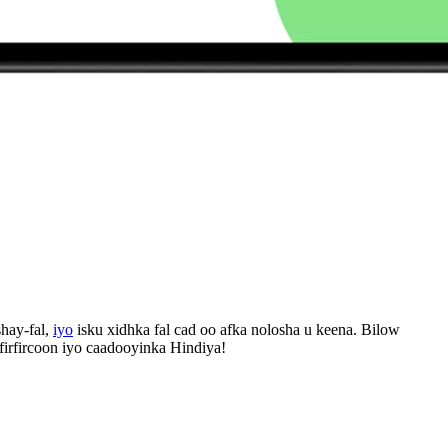
hay-fal,
iyo
isku xidhka fal cad oo afka nolosha u keena. Bilow
firfircoon iyo caadooyinka Hindiya!