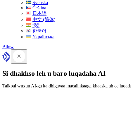
Svenska
Čeština
日本語
中文 (简体)
हिंदी
한국어
Українська
Bilow
Si dhakhso leh u baro luqadaha AI
Talkpal wuxuu AI-ga ka dhigayaa macalinkaaga khaaska ah ee luqad