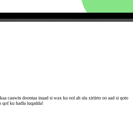
aa caawin doontaa inaad si wax ku ool ah ula xiriirto oo aad si qoto
o qof ku hadla luqadda!