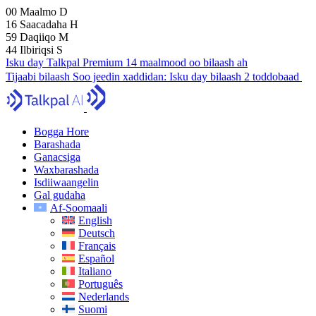
00
Maalmo
D
16
Saacadaha
H
59
Daqiiqo
M
43
Ilbiriqsi
S
Isku day Talkpal Premium 14 maalmood oo bilaash ah
Tijaabi bilaash
Soo jeedin xaddidan:
Isku day bilaash 2 toddobaad
Bogga Hore
Barashada
Ganacsiga
Waxbarashada
Isdiiwaangelin
Gal gudaha
Af-Soomaali
English
Deutsch
Français
Español
Italiano
Português
Nederlands
Suomi