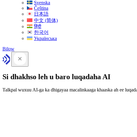
Svenska
Čeština
日本語
中文 (简体)
हिंदी
한국어
Українська
Bilow
Si dhakhso leh u baro luqadaha AI
Talkpal wuxuu AI-ga ka dhigayaa macalinkaaga khaaska ah ee luqad