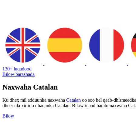
130+ luqadood
Bilow barashada
Naxwaha Catalan
Ku dhex mil adduunka naxwaha
Catalan
oo soo hel qaab-dhismeedka 
dheer ula xiriirto dhaqanka Catalan. Bilow inaad barato naxwaha Cat
Bilow