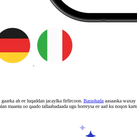
gaarka ah ee luqaddan jacaylka firfircoon.
Barashada
aasaaska waxay k
alan maanta oo qaado tallaabadaada ugu horreysa ee aad ku noqon kart