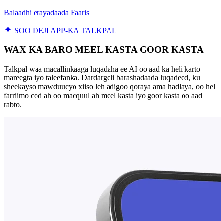
Balaadhi erayadaada Faaris
SOO DEJI APP-KA TALKPAL
WAX KA BARO MEEL KASTA GOOR KASTA
Talkpal waa macallinkaaga luqadaha ee AI oo aad ka heli karto
mareegta iyo taleefanka. Dardargeli barashadaada luqadeed, ku
sheekayso mawduucyo xiiso leh adigoo qoraya ama hadlaya, oo hel
farriimo cod ah oo macquul ah meel kasta iyo goor kasta oo aad
rabto.