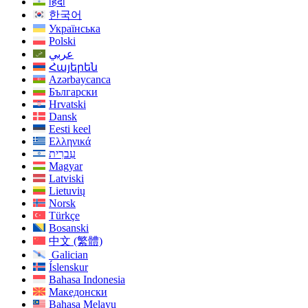
हिंदी
한국어
Українська
Polski
عربي
Հայերեն
Azərbaycanca
Български
Hrvatski
Dansk
Eesti keel
Ελληνικά
עִברִית
Magyar
Latviski
Lietuvių
Norsk
Türkçe
Bosanski
中文 (繁體)
Galician
Íslenskur
Bahasa Indonesia
Македонски
Bahasa Melayu