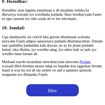
9. Horudhac:
Horudhac ayaa lagama maarmaan u ah muujinta xiriirka ka
dhexeeya erayada iyo weedhaha jumlada. Baro hordhacyada Faaris
ee ugu caansan iyo sida saxda ah ee loo isticmaalo.
10. Jumlad:
Ugu dambayntii, ku celceli isku geynta dhammaan walxaha
naxwaha Faaris adigoo samaynaya jumlado dhammaystiran. Diirada
saar qaababka jumladaha kala duwan, oo ay ku jiraan jumlado
fudud, isku dhafan, iyo weedho adag, iyo sidoo kale su’aalo iyo
weedho lama huraan ah.
Markaad raacdo taxanahan mawduucyada naxwaha
Persian
,
waxaad dhisi doontaa aasaas adag oo luqadda kuu oggolaan doonta
inaad si wax ku ool ah ula xiriirto oo aad u qadariso quruxda
suugaanta iyo dhaqanka Faaris.
Bilow