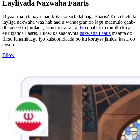
Layliyada Naxwaha Faaris
Diyaar ma u tahay inaad kobciso xirfadahaaga Faaris? Ku celcelinta
layliga naxwaha waa hab aad u wanaagsan oo lagu maamulo qaab-
dhismeedka jumlada, foomamka falka,
iyo
qaababka muhiimka ah
ee luqadda Faaris. Bilow ka shaqaynta
naxwaha Faaris
maanta oo
fiirso fahamkaaga iyo kalsoonidaada oo ku koraysa jimicsi kasta oo
cusub!
Bilow