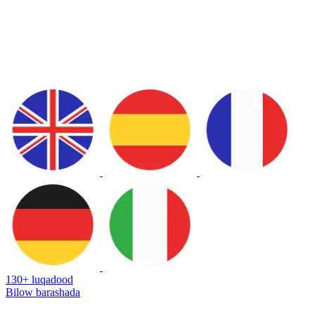
130+ luqadood
Bilow barashada