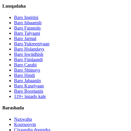
Luuqadaha
Baro Ingiriisi
Baro Isbaanish
Baro Faransiis
Baro Talyaani
Baro Jarmal
Baro Yukreeniyaan
Baro Holandays
Baro Iswiidhish
Baro Fiinlaandi
Baro Carabi
Baro Shiinays
Baro Hindi
Baro Jabaaniis
Baro Kuuriyaan
Baro Boortaqiis
119+ luqado kale
Barashada
Naxwaha
Koorsooyin
Ciyaaraha doorarka