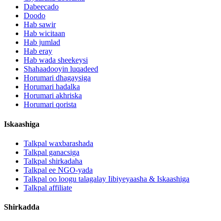
Dabeecado
Doodo
Hab sawir
Hab wicitaan
Hab jumlad
Hab eray
Hab wada sheekeysi
Shahaadooyin luqadeed
Horumari dhagaysiga
Horumari hadalka
Horumari akhriska
Horumari qorista
Iskaashiga
Talkpal waxbarashada
Talkpal ganacsiga
Talkpal shirkadaha
Talkpal ee NGO-yada
Talkpal oo loogu talagalay Iibiyeyaasha & Iskaashiga
Talkpal affiliate
Shirkadda