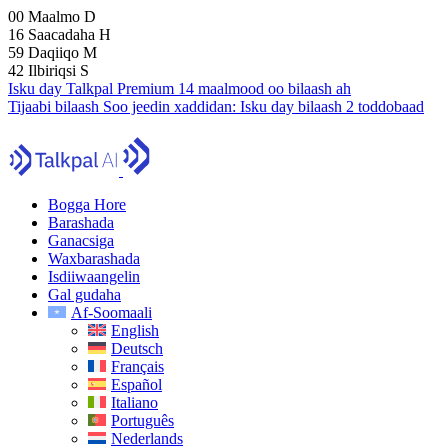
00
Maalmo
D
16
Saacadaha
H
59
Daqiiqo
M
41
Ilbiriqsi
S
Isku day Talkpal Premium 14 maalmood oo bilaash ah
Tijaabi bilaash
Soo jeedin xaddidan:
Isku day bilaash 2 toddobaad
Bogga Hore
Barashada
Ganacsiga
Waxbarashada
Isdiiwaangelin
Gal gudaha
Af-Soomaali
English
Deutsch
Français
Español
Italiano
Português
Nederlands