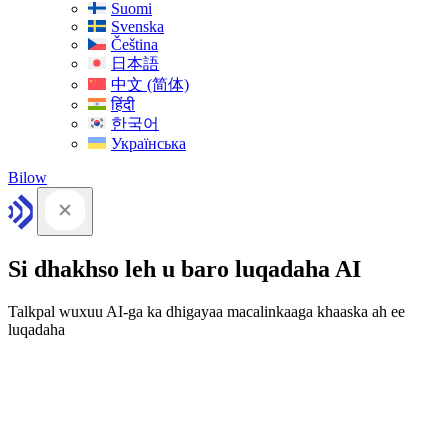
Suomi
Svenska
Čeština
日本語
中文 (简体)
हिंदी
한국어
Українська
Bilow
Si dhakhso leh u baro luqadaha AI
Talkpal wuxuu AI-ga ka dhigayaa macalinkaaga khaaska ah ee
luqadaha