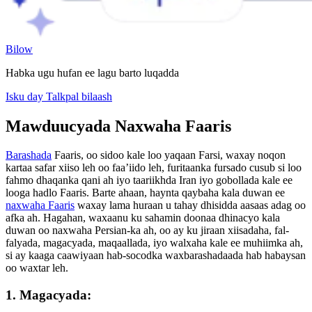
Bilow
Habka ugu hufan ee lagu barto luqadda
Isku day Talkpal bilaash
Mawduucyada Naxwaha Faaris
Barashada
Faaris, oo sidoo kale loo yaqaan Farsi, waxay noqon
kartaa safar xiiso leh oo faa’iido leh, furitaanka fursado cusub si loo
fahmo dhaqanka qani ah iyo taariikhda Iran iyo gobollada kale ee
looga hadlo Faaris. Barte ahaan, haynta qaybaha kala duwan ee
naxwaha Faaris
waxay lama huraan u tahay dhisidda aasaas adag oo
afka ah. Hagahan, waxaanu ku sahamin doonaa dhinacyo kala
duwan oo naxwaha Persian-ka ah, oo ay ku jiraan xiisadaha, fal-
falyada, magacyada, maqaallada, iyo walxaha kale ee muhiimka ah,
si ay kaaga caawiyaan hab-socodka waxbarashadaada hab habaysan
oo waxtar leh.
1. Magacyada: