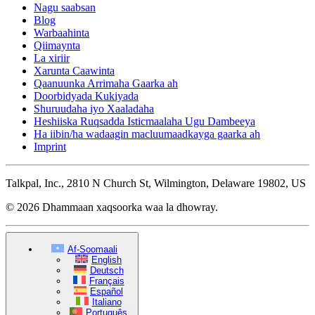
Nagu saabsan
Blog
Warbaahinta
Qiimaynta
La xiriir
Xarunta Caawinta
Qaanuunka Arrimaha Gaarka ah
Doorbidyada Kukiyada
Shuruudaha iyo Xaaladaha
Heshiiska Ruqsadda Isticmaalaha Ugu Dambeeya
Ha iibin/ha wadaagin macluumaadkayga gaarka ah
Imprint
Talkpal, Inc., 2810 N Church St, Wilmington, Delaware 19802, US
© 2026 Dhammaan xaqsoorka waa la dhowray.
Af-Soomaali
English
Deutsch
Français
Español
Italiano
Português