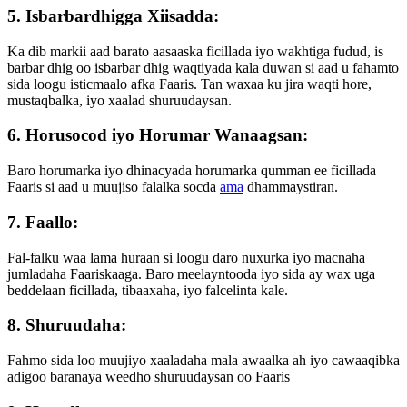
5. Isbarbardhigga Xiisadda:
Ka dib markii aad barato aasaaska ficillada iyo wakhtiga fudud, is
barbar dhig oo isbarbar dhig waqtiyada kala duwan si aad u fahamto
sida loogu isticmaalo afka Faaris. Tan waxaa ku jira waqti hore,
mustaqbalka, iyo xaalad shuruudaysan.
6. Horusocod iyo Horumar Wanaagsan:
Baro horumarka iyo dhinacyada horumarka qumman ee ficillada
Faaris si aad u muujiso falalka socda
ama
dhammaystiran.
7. Faallo:
Fal-falku waa lama huraan si loogu daro nuxurka iyo macnaha
jumladaha Faariskaaga. Baro meelayntooda iyo sida ay wax uga
beddelaan ficillada, tibaaxaha, iyo falcelinta kale.
8. Shuruudaha:
Fahmo sida loo muujiyo xaaladaha mala awaalka ah iyo cawaaqibka
adigoo baranaya weedho shuruudaysan oo Faaris