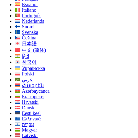
Español
Italiano
Português
Nederlands
Suomi
Svenska
Čeština
日本語
中文 (简体)
हिंदी
한국어
Українська
Polski
عربي
Հայերեն
Azərbaycanca
Български
Hrvatski
Dansk
Eesti keel
Ελληνικά
עִברִית
Magyar
Latviski