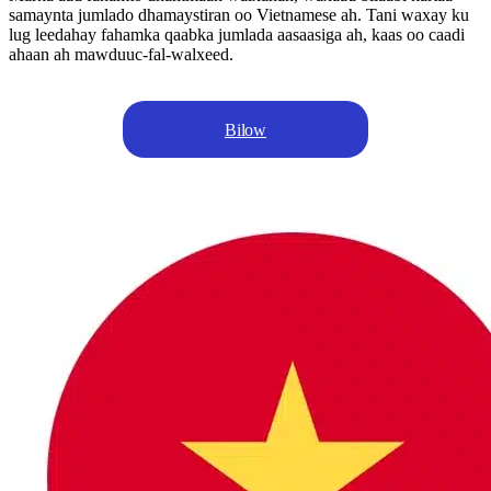
samaynta jumlado dhamaystiran oo Vietnamese ah. Tani waxay ku
lug leedahay fahamka qaabka jumlada aasaasiga ah, kaas oo caadi
ahaan ah mawduuc-fal-walxeed.
Bilow