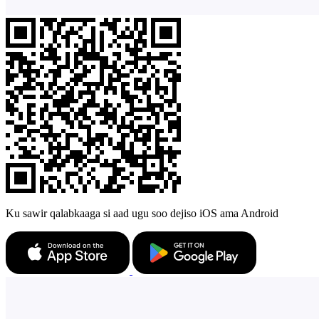
Ku sawir qalabkaaga si aad ugu soo dejiso iOS ama Android