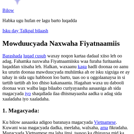
Bilow
Habka ugu hufan ee lagu barto luqadda
Isku day Talkpal bilaash
Mowduucyada Naxwaha Fiyatnaamiis
Barashada
luqad cusub
waxay noqon kartaa dadaal xiiso leh oo
adag. Fahamka naxwaha Fiyatnaamiisku waa furaha furitaanka
luqaddan xiisaha leh. Halkan, waxaanu
kaga
hadli doonaa oo aanu
ku ururin doonaa mawduucyada muhiimka ah ee isku xigxiga ee ay
tahay in sida ugu habboon loo barto, taas oo u oggolaanaysa in si
tartiib tartiib ah loo dhiso kakanaanta. Hagahan waxa uu dabooli
doonaa wax walba laga bilaabo curiyayaasha aasaasiga ah sida
magacyada
iyo
shaqallada ilaa dhismayaasha aadka u adag sida
xaaladaha iyo xaaladaha.
1. Magacyada:
Ku bilow aasaaska adigoo baranaya magacyada
Vietnamese
.
Kuwani waa magacyada dadka, meelaha, walxaha,
ama
fikradaha.
Magacyada Vietnamese ma laha jinsi, taasoo ka dhigaysa mid ka