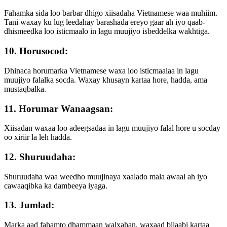
Fahamka sida loo barbar dhigo xiisadaha Vietnamese waa muhiim.
Tani waxay ku lug leedahay barashada ereyo gaar ah iyo qaab-
dhismeedka loo isticmaalo in lagu muujiyo isbeddelka wakhtiga.
10. Horusocod:
Dhinaca horumarka Vietnamese waxa loo isticmaalaa in lagu
muujiyo falalka socda. Waxay khusayn kartaa hore, hadda, ama
mustaqbalka.
11. Horumar Wanaagsan:
Xiisadan waxaa loo adeegsadaa in lagu muujiyo falal hore u socday
oo xiriir la leh hadda.
12. Shuruudaha:
Shuruudaha waa weedho muujinaya xaalado mala awaal ah iyo
cawaaqibka ka dambeeya iyaga.
13. Jumlad:
Marka aad fahamto dhammaan walxahan, waxaad bilaabi kartaa