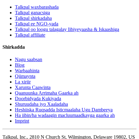
Talkpal waxbarashada
Talkpal ganacsiga
Talkpal shirkadaha
Talkpal ee NGO-yada
Talkpal oo loogu talagalay Iibiyeyaasha & Iskaashiga
Talkpal affiliate
Shirkadda
Nagu saabsan
Blog
Warbaahinta
Qiimaynta
La xiriir
Xarunta Caawinta
Qaanuunka Arrimaha Gaarka ah
Doorbidyada Kukiyada
Shuruudaha iyo Xaaladaha
Heshiiska Ruqsadda Isticmaalaha Ugu Dambeeya
Ha iibin/ha wadaagin macluumaadkayga gaarka ah
Imprint
Talkpal, Inc., 2810 N Church St, Wilmington, Delaware 19802, US