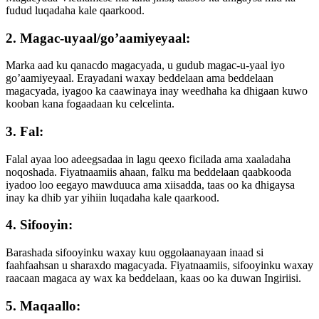
fudud luqadaha kale qaarkood.
2. Magac-uyaal/go’aamiyeyaal:
Marka aad ku qanacdo magacyada, u gudub magac-u-yaal iyo
go’aamiyeyaal. Erayadani waxay beddelaan ama beddelaan
magacyada, iyagoo ka caawinaya inay weedhaha ka dhigaan kuwo
kooban kana fogaadaan ku celcelinta.
3. Fal:
Falal ayaa loo adeegsadaa in lagu qeexo ficilada ama xaaladaha
noqoshada. Fiyatnaamiis ahaan, falku ma beddelaan qaabkooda
iyadoo loo eegayo mawduuca ama xiisadda, taas oo ka dhigaysa
inay ka dhib yar yihiin luqadaha kale qaarkood.
4. Sifooyin:
Barashada sifooyinku waxay kuu oggolaanayaan inaad si
faahfaahsan u sharaxdo magacyada. Fiyatnaamiis, sifooyinku waxay
raacaan magaca ay wax ka beddelaan, kaas oo ka duwan Ingiriisi.
5. Maqaallo: