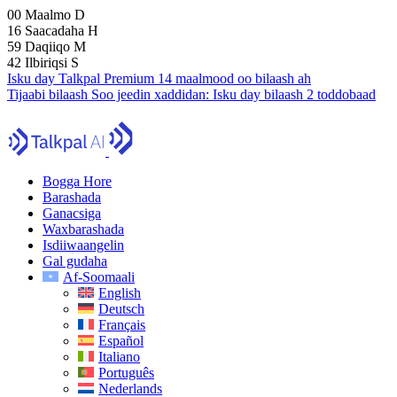
00
Maalmo
D
16
Saacadaha
H
59
Daqiiqo
M
41
Ilbiriqsi
S
Isku day Talkpal Premium 14 maalmood oo bilaash ah
Tijaabi bilaash
Soo jeedin xaddidan:
Isku day bilaash 2 toddobaad
Bogga Hore
Barashada
Ganacsiga
Waxbarashada
Isdiiwaangelin
Gal gudaha
Af-Soomaali
English
Deutsch
Français
Español
Italiano
Português
Nederlands