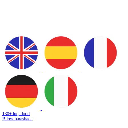
130+ luqadood
Bilow barashada