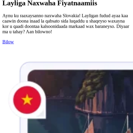
Layliga Naxwaha Fiyatnaamiis
Aynu ku raaxaysanno naxwaha Slovakia! Layligan fudud ayaa kaa
caawin doona inaad la qabsato sida luqaddu u shaqeyso waxayna
kor u qaadi doontaa kalsoonidaada markaad wax baraneyso. Diyaar
ma u tahay? Aan bilowno!
Bilow