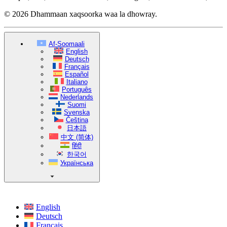
© 2026 Dhammaan xaqsoorka waa la dhowray.
Af-Soomaali
English
Deutsch
Français
Español
Italiano
Português
Nederlands
Suomi
Svenska
Čeština
日本語
中文 (简体)
हिंदी
한국어
Українська
English
Deutsch
Français