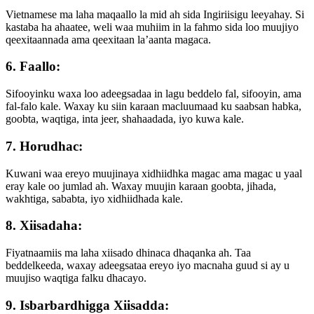
Vietnamese ma laha maqaallo la mid ah sida Ingiriisigu leeyahay. Si
kastaba ha ahaatee, weli waa muhiim in la fahmo sida loo muujiyo
qeexitaannada ama qeexitaan la’aanta magaca.
6. Faallo:
Sifooyinku waxa loo adeegsadaa in lagu beddelo fal, sifooyin, ama
fal-falo kale. Waxay ku siin karaan macluumaad ku saabsan habka,
goobta, waqtiga, inta jeer, shahaadada, iyo kuwa kale.
7. Horudhac:
Kuwani waa ereyo muujinaya xidhiidhka magac ama magac u yaal
eray kale oo jumlad ah. Waxay muujin karaan goobta, jihada,
wakhtiga, sababta, iyo xidhiidhada kale.
8. Xiisadaha:
Fiyatnaamiis ma laha xiisado dhinaca dhaqanka ah. Taa
beddelkeeda, waxay adeegsataa ereyo iyo macnaha guud si ay u
muujiso waqtiga falku dhacayo.
9. Isbarbardhigga Xiisadda: