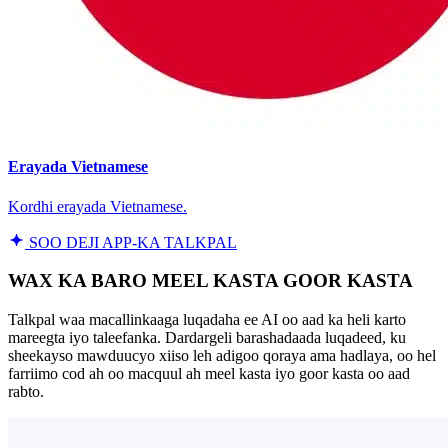
Erayada Vietnamese
Kordhi erayada Vietnamese.
SOO DEJI APP-KA TALKPAL
WAX KA BARO MEEL KASTA GOOR KASTA
Talkpal waa macallinkaaga luqadaha ee AI oo aad ka heli karto
mareegta iyo taleefanka. Dardargeli barashadaada luqadeed, ku
sheekayso mawduucyo xiiso leh adigoo qoraya ama hadlaya, oo hel
farriimo cod ah oo macquul ah meel kasta iyo goor kasta oo aad
rabto.