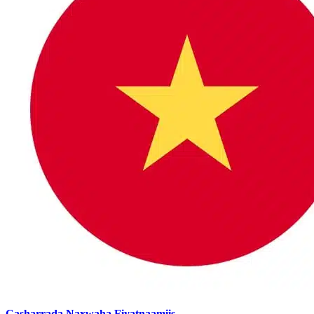
Casharrada Naxwaha Fiyatnaamiis