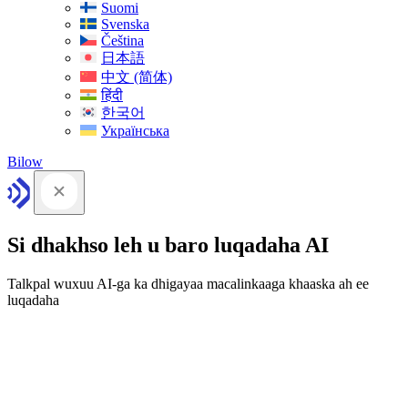
Suomi
Svenska
Čeština
日本語
中文 (简体)
हिंदी
한국어
Українська
Bilow
Si dhakhso leh u baro luqadaha AI
Talkpal wuxuu AI-ga ka dhigayaa macalinkaaga khaaska ah ee
luqadaha