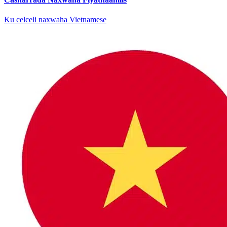
Ku celceli naxwaha Vietnamese