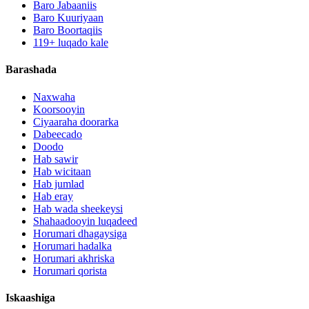
Baro Jabaaniis
Baro Kuuriyaan
Baro Boortaqiis
119+ luqado kale
Barashada
Naxwaha
Koorsooyin
Ciyaaraha doorarka
Dabeecado
Doodo
Hab sawir
Hab wicitaan
Hab jumlad
Hab eray
Hab wada sheekeysi
Shahaadooyin luqadeed
Horumari dhagaysiga
Horumari hadalka
Horumari akhriska
Horumari qorista
Iskaashiga