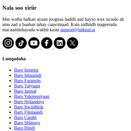
Nala soo xiriir
Mar walba halkan ayaan joognaa haddii aad hayso wax su'aalo ah
ama aad u baahan tahay caawimaad. Kala xidhiidh taageerada
macaamiishayada wakhti kasta
support@talkpal.ai
Luuqadaha
Baro Ingiriisi
Baro Isbaanish
Baro Faransiis
Baro Talyaani
Baro Jarmal
Baro Yukreeniyaan
Baro Holandays
Baro Iswiidhish
Baro Fiinlaandi
Baro Carabi
Baro Shiinays
Baro Hindi