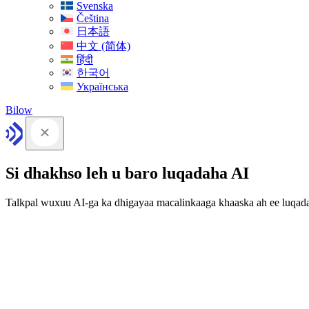
Svenska
Čeština
日本語
中文 (简体)
हिंदी
한국어
Українська
Bilow
Si dhakhso leh u baro luqadaha AI
Talkpal wuxuu AI-ga ka dhigayaa macalinkaaga khaaska ah ee luqad