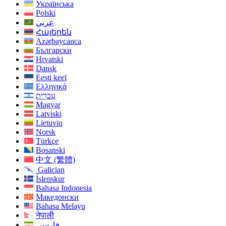
Українська
Polski
عربي
Հայերեն
Azərbaycanca
Български
Hrvatski
Dansk
Eesti keel
Ελληνικά
עִברִית
Magyar
Latviski
Lietuvių
Norsk
Türkçe
Bosanski
中文 (繁體)
Galician
Íslenskur
Bahasa Indonesia
Македонски
Bahasa Melayu
नेपाली
فارسی