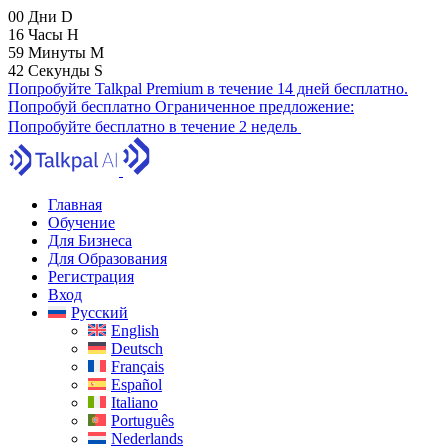
00
Дни
D
16
Часы
H
59
Минуты
M
41
Секунды
S
Попробуйте Talkpal Premium в течение 14 дней бесплатно.
Попробуй бесплатно
Ограниченное предложение:
Попробуйте бесплатно в течение 2 недель
Главная
Обучение
Для Бизнеса
Для Образования
Регистрация
Вход
Русский
English
Deutsch
Français
Español
Italiano
Português
Nederlands