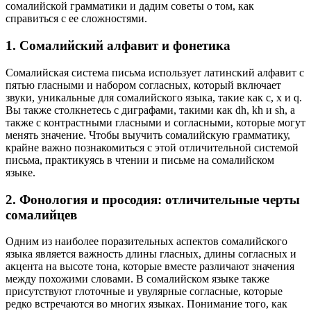
сомалийской грамматики и дадим советы о том, как
справиться с ее сложностями.
1. Сомалийский алфавит и фонетика
Сомалийская система письма использует латинский алфавит с
пятью гласными и набором согласных, который включает
звуки, уникальные для сомалийского языка, такие как c, x и q.
Вы также столкнетесь с диграфами, такими как dh, kh и sh, а
также с контрастными гласными и согласными, которые могут
менять значение. Чтобы выучить сомалийскую грамматику,
крайне важно познакомиться с этой отличительной системой
письма, практикуясь в чтении и письме на сомалийском
языке.
2. Фонология и просодия: отличительные черты
сомалийцев
Одним из наиболее поразительных аспектов сомалийского
языка является важность длины гласных, длины согласных и
акцента на высоте тона, которые вместе различают значения
между похожими словами. В сомалийском языке также
присутствуют глоточные и увулярные согласные, которые
редко встречаются во многих языках. Понимание того, как