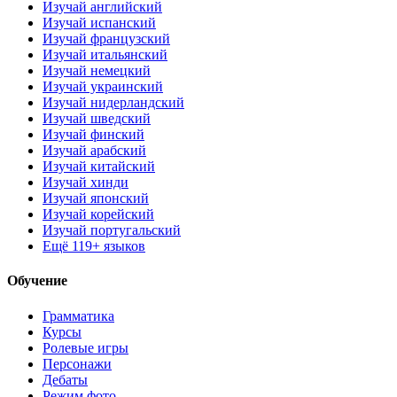
Изучай английский
Изучай испанский
Изучай французский
Изучай итальянский
Изучай немецкий
Изучай украинский
Изучай нидерландский
Изучай шведский
Изучай финский
Изучай арабский
Изучай китайский
Изучай хинди
Изучай японский
Изучай корейский
Изучай португальский
Ещё 119+ языков
Обучение
Грамматика
Курсы
Ролевые игры
Персонажи
Дебаты
Режим фото