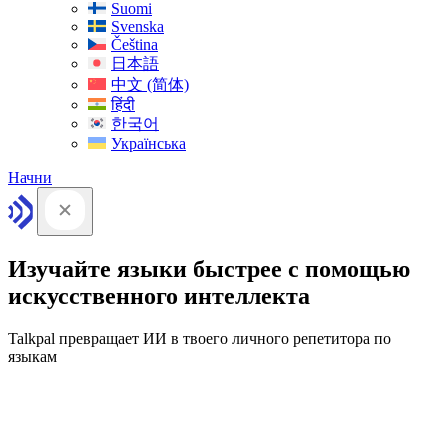
Suomi
Svenska
Čeština
日本語
中文 (简体)
हिंदी
한국어
Українська
Начни
Изучайте языки быстрее с помощью
искусственного интеллекта
Talkpal превращает ИИ в твоего личного репетитора по
языкам