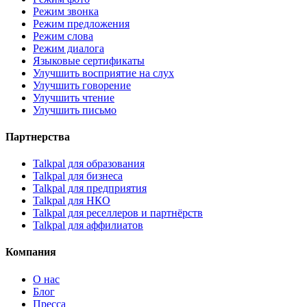
Режим звонка
Режим предложения
Режим слова
Режим диалога
Языковые сертификаты
Улучшить восприятие на слух
Улучшить говорение
Улучшить чтение
Улучшить письмо
Партнерства
Talkpal для образования
Talkpal для бизнеса
Talkpal для предприятия
Talkpal для НКО
Talkpal для реселлеров и партнёрств
Talkpal для аффилиатов
Компания
О нас
Блог
Пресса