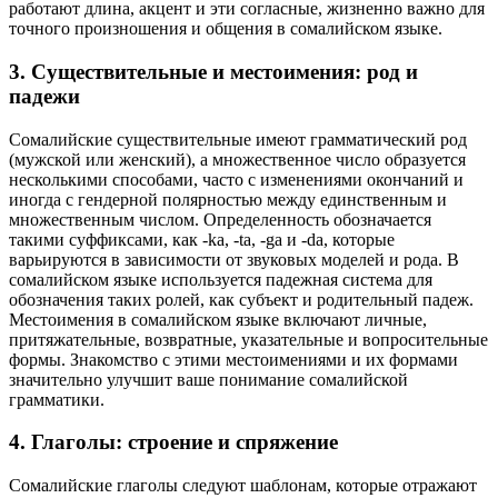
работают длина, акцент и эти согласные, жизненно важно для
точного произношения и общения в сомалийском языке.
3. Существительные и местоимения: род и
падежи
Сомалийские существительные имеют грамматический род
(мужской или женский), а множественное число образуется
несколькими способами, часто с изменениями окончаний и
иногда с гендерной полярностью между единственным и
множественным числом. Определенность обозначается
такими суффиксами, как -ka, -ta, -ga и -da, которые
варьируются в зависимости от звуковых моделей и рода. В
сомалийском языке используется падежная система для
обозначения таких ролей, как субъект и родительный падеж.
Местоимения в сомалийском языке включают личные,
притяжательные, возвратные, указательные и вопросительные
формы. Знакомство с этими местоимениями и их формами
значительно улучшит ваше понимание сомалийской
грамматики.
4. Глаголы: строение и спряжение
Сомалийские глаголы следуют шаблонам, которые отражают