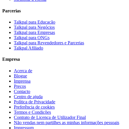
Parcerias
Talkpal para Educação
Talkpal para Negócios
Talkpal para Empresas
Talkpal para ONGs
Talkpal para Revendedores e Parcerias
Talkpal Afiliado
Empresa
Acerca de
Blogue
Imprensa
Preços
Contacto
Centro de ajuda
Política de Privacidade
Preferência de cookies
Termos e Condições
Contrato de Licença de Utilizador Final
Não vendas nem partilhes as minhas informações pessoais
Impressum