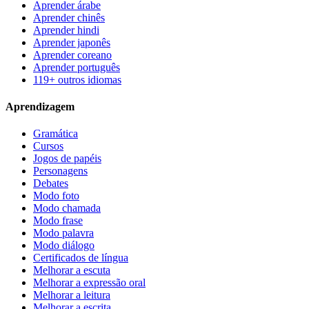
Aprender árabe
Aprender chinês
Aprender hindi
Aprender japonês
Aprender coreano
Aprender português
119+ outros idiomas
Aprendizagem
Gramática
Cursos
Jogos de papéis
Personagens
Debates
Modo foto
Modo chamada
Modo frase
Modo palavra
Modo diálogo
Certificados de língua
Melhorar a escuta
Melhorar a expressão oral
Melhorar a leitura
Melhorar a escrita