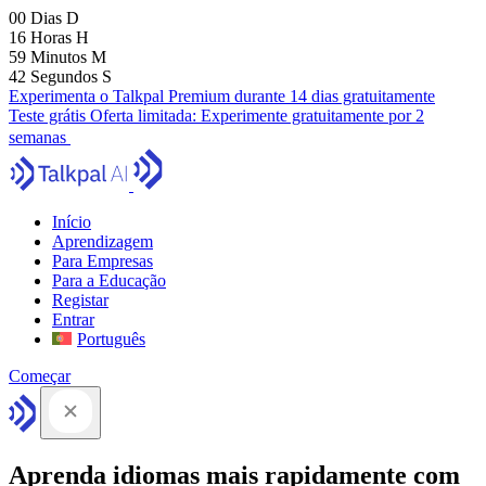
00
Dias
D
16
Horas
H
59
Minutos
M
41
Segundos
S
Experimenta o Talkpal Premium durante 14 dias gratuitamente
Teste grátis
Oferta limitada:
Experimente gratuitamente por 2
semanas
Início
Aprendizagem
Para Empresas
Para a Educação
Registar
Entrar
Português
Começar
Aprenda idiomas mais rapidamente com