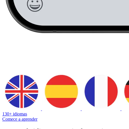
130+ idiomas
Comece a aprender