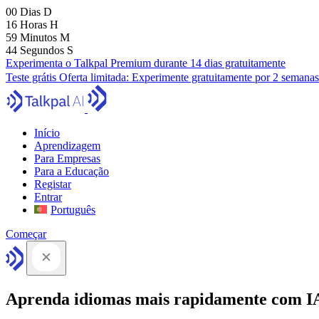
00
Dias
D
16
Horas
H
59
Minutos
M
43
Segundos
S
Experimenta o Talkpal Premium durante 14 dias gratuitamente
Teste grátis
Oferta limitada:
Experimente gratuitamente por 2 semanas
Início
Aprendizagem
Para Empresas
Para a Educação
Registar
Entrar
Português
Começar
Aprenda idiomas mais rapidamente com I