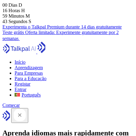
00
Dias
D
16
Horas
H
59
Minutos
M
41
Segundos
S
Experimenta o Talkpal Premium durante 14 dias gratuitamente
Teste grátis
Oferta limitada:
Experimente gratuitamente por 2
semanas
Início
Aprendizagem
Para Empresas
Para a Educação
Registar
Entrar
Português
Começar
Aprenda idiomas mais rapidamente com