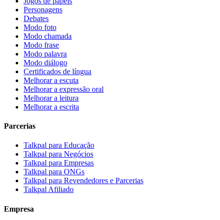
Jogos de papéis
Personagens
Debates
Modo foto
Modo chamada
Modo frase
Modo palavra
Modo diálogo
Certificados de língua
Melhorar a escuta
Melhorar a expressão oral
Melhorar a leitura
Melhorar a escrita
Parcerias
Talkpal para Educação
Talkpal para Negócios
Talkpal para Empresas
Talkpal para ONGs
Talkpal para Revendedores e Parcerias
Talkpal Afiliado
Empresa