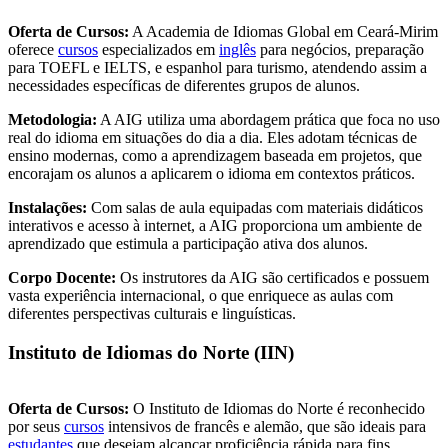
Oferta de Cursos:
A Academia de Idiomas Global em Ceará-Mirim
oferece
cursos
especializados em
inglês
para negócios, preparação
para TOEFL e IELTS, e espanhol para turismo, atendendo assim a
necessidades específicas de diferentes grupos de alunos.
Metodologia:
A AIG utiliza uma abordagem prática que foca no uso
real do idioma em situações do dia a dia. Eles adotam técnicas de
ensino modernas, como a aprendizagem baseada em projetos, que
encorajam os alunos a aplicarem o idioma em contextos práticos.
Instalações:
Com salas de aula equipadas com materiais didáticos
interativos e acesso à internet, a AIG proporciona um ambiente de
aprendizado que estimula a participação ativa dos alunos.
Corpo Docente:
Os instrutores da AIG são certificados e possuem
vasta experiência internacional, o que enriquece as aulas com
diferentes perspectivas culturais e linguísticas.
Instituto de Idiomas do Norte (IIN)
Oferta de Cursos:
O Instituto de Idiomas do Norte é reconhecido
por seus
cursos
intensivos de francês e alemão, que são ideais para
estudantes
que desejam alcançar proficiência rápida para fins