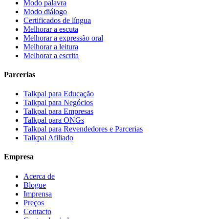
Modo palavra
Modo diálogo
Certificados de língua
Melhorar a escuta
Melhorar a expressão oral
Melhorar a leitura
Melhorar a escrita
Parcerias
Talkpal para Educação
Talkpal para Negócios
Talkpal para Empresas
Talkpal para ONGs
Talkpal para Revendedores e Parcerias
Talkpal Afiliado
Empresa
Acerca de
Blogue
Imprensa
Preços
Contacto