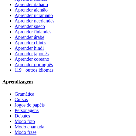
Aprender italiano
Aprender alemão
Aprender ucraniano
Aprender neerlandês
Aprender sueco
Aprender finlandês
Aprender árabe
Aprender chinês
Aprender hindi
Aprender japonês
Aprender coreano
Aprender português
119+ outros idiomas
Aprendizagem
Gramática
Cursos
Jogos de papéis
Personagens
Debates
Modo foto
Modo chamada
Modo frase