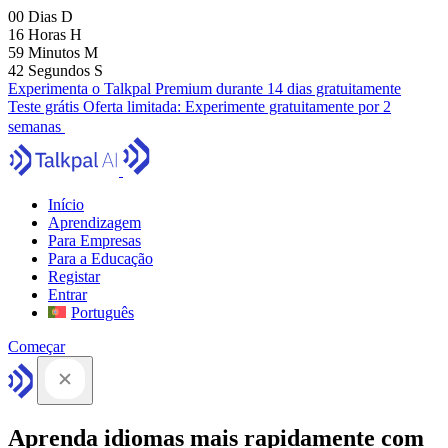
00
Dias
D
16
Horas
H
59
Minutos
M
41
Segundos
S
Experimenta o Talkpal Premium durante 14 dias gratuitamente
Teste grátis
Oferta limitada:
Experimente gratuitamente por 2
semanas
Início
Aprendizagem
Para Empresas
Para a Educação
Registar
Entrar
Português
Começar
Aprenda idiomas mais rapidamente com