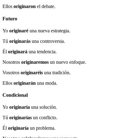
Ellos
originaron
el debate.
Futuro
Yo
originaré
una nueva estrategia.
Tú
originarás
una controversia.
Él
originará
una tendencia.
Nosotros
originaremos
un nuevo enfoque.
Vosotros
originaréis
una tradición.
Ellos
originarán
una moda.
Condicional
Yo
originaría
una solución.
Tú
originarías
un conflicto.
Él
originaría
un problema.