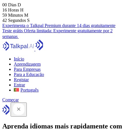
00
Dias
D
16
Horas
H
59
Minutos
M
41
Segundos
S
Experimenta o Talkpal Premium durante 14 dias gratuitamente
Teste grátis
Oferta limitada:
Experimente gratuitamente por 2
semanas
Início
Aprendizagem
Para Empresas
Para a Educação
Registar
Entrar
Português
Começar
Aprenda idiomas mais rapidamente com