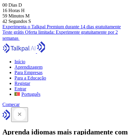
00
Dias
D
16
Horas
H
59
Minutos
M
41
Segundos
S
Experimenta o Talkpal Premium durante 14 dias gratuitamente
Teste grátis
Oferta limitada:
Experimente gratuitamente por 2
semanas
Início
Aprendizagem
Para Empresas
Para a Educação
Registar
Entrar
Português
Começar
Aprenda idiomas mais rapidamente com