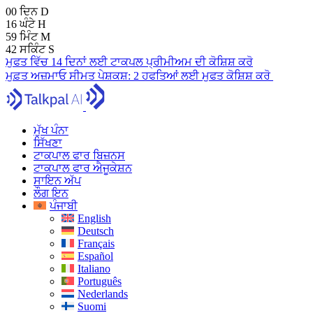
00
ਦਿਨ
D
16
ਘੰਟੇ
H
59
ਮਿੰਟ
M
41
ਸਕਿੰਟ
S
ਮੁਫਤ ਵਿੱਚ 14 ਦਿਨਾਂ ਲਈ ਟਾਕਪਲ ਪ੍ਰੀਮੀਅਮ ਦੀ ਕੋਸ਼ਿਸ਼ ਕਰੋ
ਮੁਫ਼ਤ ਅਜ਼ਮਾਓ
ਸੀਮਤ ਪੇਸ਼ਕਸ਼:
2 ਹਫਤਿਆਂ ਲਈ ਮੁਫਤ ਕੋਸ਼ਿਸ਼ ਕਰੋ
ਮੁੱਖ ਪੰਨਾ
ਸਿੱਖਣਾ
ਟਾਕਪਾਲ ਫਾਰ ਬਿਜ਼ਨਸ
ਟਾਕਪਾਲ ਫਾਰ ਐਜੂਕੇਸ਼ਨ
ਸਾਇਨ ਅੱਪ
ਲੌਗ ਇਨ
ਪੰਜਾਬੀ
English
Deutsch
Français
Español
Italiano
Português
Nederlands
Suomi