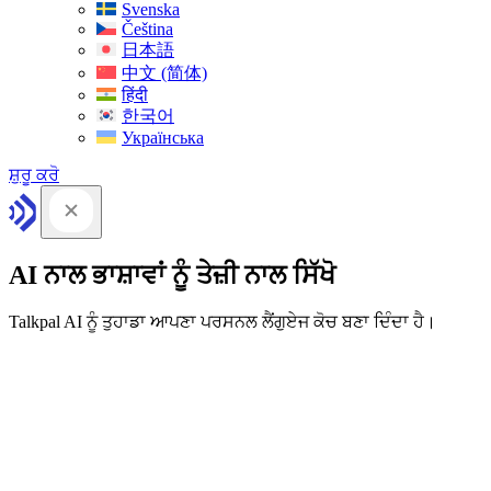
Svenska
Čeština
日本語
中文 (简体)
हिंदी
한국어
Українська
ਸ਼ੁਰੂ ਕਰੋ
AI ਨਾਲ ਭਾਸ਼ਾਵਾਂ ਨੂੰ ਤੇਜ਼ੀ ਨਾਲ ਸਿੱਖੋ
Talkpal AI ਨੂੰ ਤੁਹਾਡਾ ਆਪਣਾ ਪਰਸਨਲ ਲੈਂਗੁਏਜ ਕੋਚ ਬਣਾ ਦਿੰਦਾ ਹੈ।