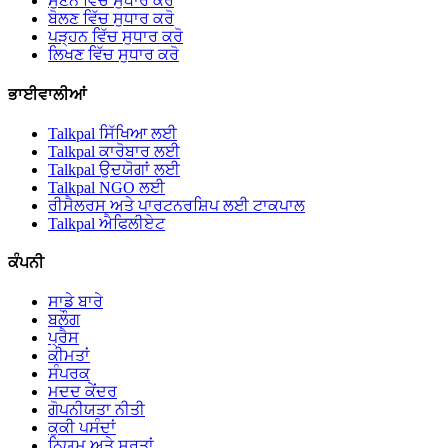
ਸੁਣਨ ਵਿੱਚ ਸੁਧਾਰ ਕਰੋ
ਬੋਲਣ ਵਿੱਚ ਸੁਧਾਰ ਕਰੋ
ਪੜ੍ਹਨ ਵਿੱਚ ਸੁਧਾਰ ਕਰੋ
ਲਿਖਣ ਵਿੱਚ ਸੁਧਾਰ ਕਰੋ
ਭਾਈਵਾਲੀਆਂ
Talkpal ਸਿੱਖਿਆ ਲਈ
Talkpal ਕਾਰੋਬਾਰ ਲਈ
Talkpal ਉਦਯੋਗਾਂ ਲਈ
Talkpal NGO ਲਈ
ਰੀਸੈਲਰਸ ਅਤੇ ਪਾਰਟਨਰਸ਼ਿਪ ਲਈ ਟਾਕਪਾਲ
Talkpal ਐਫਿਲੀਏਟ
ਕੰਪਨੀ
ਸਾਡੇ ਬਾਰੇ
ਬਲੌਗ
ਪ੍ਰੈਸ
ਕੀਮਤਾਂ
ਸੰਪਰਕ
ਮਦਦ ਕੇਂਦਰ
ਗੋਪਨੀਯਤਾ ਨੀਤੀ
ਕੁਕੀ ਪਸੰਦਾਂ
ਨਿਯਮ ਅਤੇ ਸ਼ਰਤਾਂ