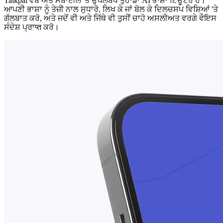
Talkpal ਵੈੱਬ ਅਤੇ ਮੋਬਾਈਲ 'ਤੇ ਉਪਲਬਧ ਤੁਹਾਡਾ AI ਭਾਸ਼ਾ ਟਿਊਟਰ ਹੈ।
ਆਪਣੀ ਭਾਸ਼ਾ ਨੂੰ ਤੇਜ਼ੀ ਨਾਲ ਸੁਧਾਰੋ, ਲਿਖ ਕੇ ਜਾਂ ਬੋਲ ਕੇ ਦਿਲਚਸਪ ਵਿਸ਼ਿਆਂ 'ਤੇ
ਗੱਲਬਾਤ ਕਰੋ, ਅਤੇ ਜਦੋਂ ਵੀ ਅਤੇ ਜਿੱਥੇ ਵੀ ਤੁਸੀਂ ਚਾਹੋ ਅਸਲੀਅਤ ਵਰਗੇ ਵੌਇਸ
ਸੰਦੇਸ਼ ਪ੍ਰਾप्त ਕਰੋ।