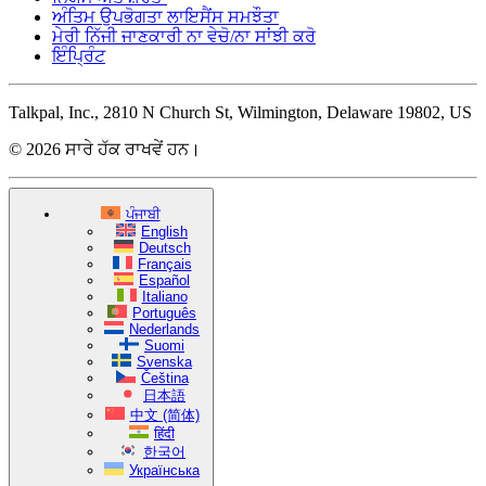
ਅੰਤਿਮ ਉਪਭੋਗਤਾ ਲਾਇਸੈਂਸ ਸਮਝੌਤਾ
ਮੇਰੀ ਨਿੱਜੀ ਜਾਣਕਾਰੀ ਨਾ ਵੇਚੋ/ਨਾ ਸਾਂਝੀ ਕਰੋ
ਇੰਪ੍ਰਿੰਟ
Talkpal, Inc., 2810 N Church St, Wilmington, Delaware 19802, US
© 2026 ਸਾਰੇ ਹੱਕ ਰਾਖਵੇਂ ਹਨ।
ਪੰਜਾਬੀ
English
Deutsch
Français
Español
Italiano
Português
Nederlands
Suomi
Svenska
Čeština
日本語
中文 (简体)
हिंदी
한국어
Українська