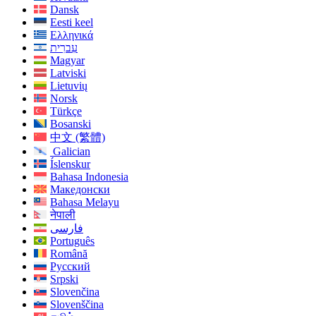
Dansk
Eesti keel
Ελληνικά
עִברִית
Magyar
Latviski
Lietuvių
Norsk
Türkçe
Bosanski
中文 (繁體)
Galician
Íslenskur
Bahasa Indonesia
Македонски
Bahasa Melayu
नेपाली
فارسی
Português
Română
Русский
Srpski
Slovenčina
Slovenščina