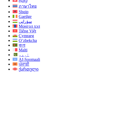
தமிழ்
ภาษาไทย
Shqip
Gaeilge
سۆرانی
Монгол хэл
Tiếng Việt
Cymraeg
O‘zbekcha
বাংলা
Malti
اردو
Af-Soomaali
ਪੰਜਾਬੀ
ქართული