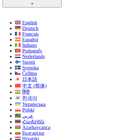
English
Deutsch
Français
Español
Italiano
Português
Nederlands
Suomi
Svenska
Čeština
日本語
中文 (简体)
हिंदी
한국어
Українська
Polski
عربي
Հայերեն
Azərbaycanca
Български
Hrvatski