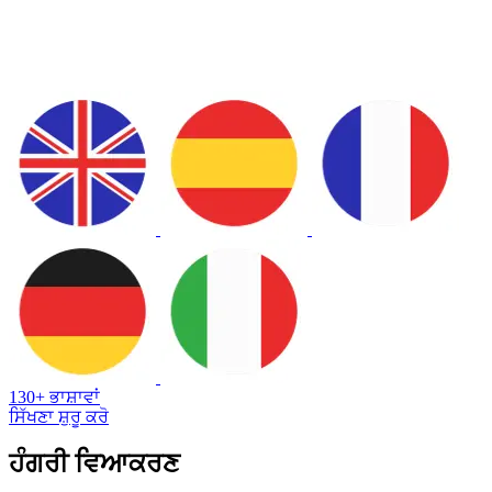
130+ ਭਾਸ਼ਾਵਾਂ
ਸਿੱਖਣਾ ਸ਼ੁਰੂ ਕਰੋ
ਹੰਗਰੀ ਵਿਆਕਰਣ