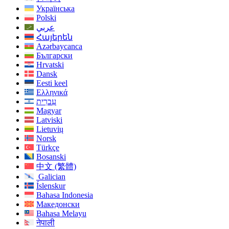
Українська
Polski
عربي
Հայերեն
Azərbaycanca
Български
Hrvatski
Dansk
Eesti keel
Ελληνικά
עִברִית
Magyar
Latviski
Lietuvių
Norsk
Türkçe
Bosanski
中文 (繁體)
Galician
Íslenskur
Bahasa Indonesia
Македонски
Bahasa Melayu
नेपाली