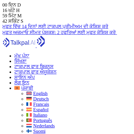
00
ਦਿਨ
D
16
ਘੰਟੇ
H
59
ਮਿੰਟ
M
41
ਸਕਿੰਟ
S
ਮੁਫਤ ਵਿੱਚ 14 ਦਿਨਾਂ ਲਈ ਟਾਕਪਲ ਪ੍ਰੀਮੀਅਮ ਦੀ ਕੋਸ਼ਿਸ਼ ਕਰੋ
ਮੁਫ਼ਤ ਅਜ਼ਮਾਓ
ਸੀਮਤ ਪੇਸ਼ਕਸ਼:
2 ਹਫਤਿਆਂ ਲਈ ਮੁਫਤ ਕੋਸ਼ਿਸ਼ ਕਰੋ
ਮੁੱਖ ਪੰਨਾ
ਸਿੱਖਣਾ
ਟਾਕਪਾਲ ਫਾਰ ਬਿਜ਼ਨਸ
ਟਾਕਪਾਲ ਫਾਰ ਐਜੂਕੇਸ਼ਨ
ਸਾਇਨ ਅੱਪ
ਲੌਗ ਇਨ
ਪੰਜਾਬੀ
English
Deutsch
Français
Español
Italiano
Português
Nederlands
Suomi