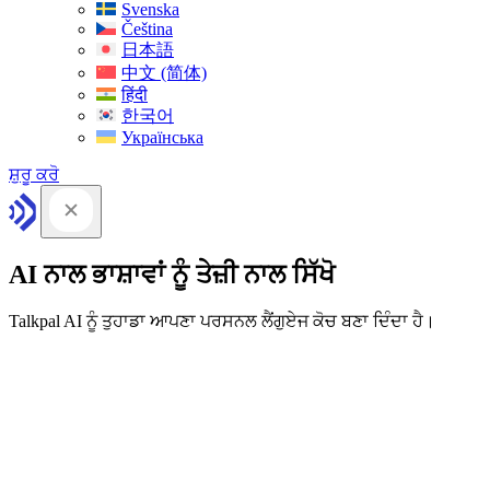
Svenska
Čeština
日本語
中文 (简体)
हिंदी
한국어
Українська
ਸ਼ੁਰੂ ਕਰੋ
AI ਨਾਲ ਭਾਸ਼ਾਵਾਂ ਨੂੰ ਤੇਜ਼ੀ ਨਾਲ ਸਿੱਖੋ
Talkpal AI ਨੂੰ ਤੁਹਾਡਾ ਆਪਣਾ ਪਰਸਨਲ ਲੈਂਗੁਏਜ ਕੋਚ ਬਣਾ ਦਿੰਦਾ ਹੈ।