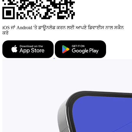
iOS ਜਾਂ Android 'ਤੇ ਡਾਊਨਲੋਡ ਕਰਨ ਲਈ ਆਪਣੇ ਡਿਵਾਈਸ ਨਾਲ ਸਕੈਨ
ਕਰੋ