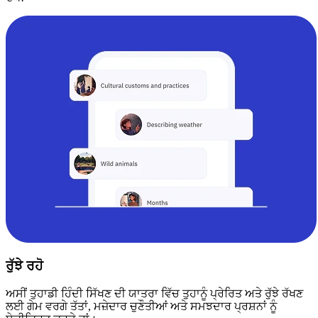
ਰੁੱਝੇ ਰਹੋ
ਅਸੀਂ ਤੁਹਾਡੀ ਹਿੰਦੀ ਸਿੱਖਣ ਦੀ ਯਾਤਰਾ ਵਿੱਚ ਤੁਹਾਨੂੰ ਪ੍ਰੇਰਿਤ ਅਤੇ ਰੁੱਝੇ ਰੱਖਣ
ਲਈ ਗੇਮ ਵਰਗੇ ਤੱਤਾਂ, ਮਜ਼ੇਦਾਰ ਚੁਣੌਤੀਆਂ ਅਤੇ ਸਮਝਦਾਰ ਪ੍ਰਸ਼ਨਾਂ ਨੂੰ