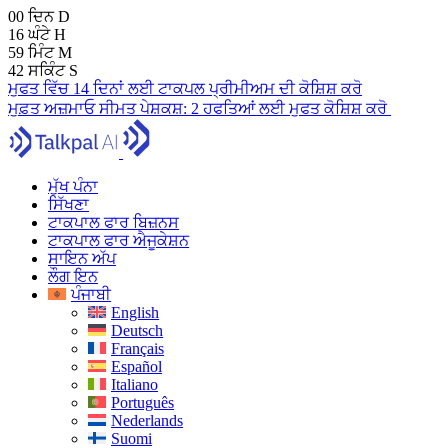
00
ਦਿਨ
D
16
ਘੰਟੇ
H
59
ਮਿੰਟ
M
41
ਸਕਿੰਟ
S
ਮੁਫਤ ਵਿੱਚ 14 ਦਿਨਾਂ ਲਈ ਟਾਕਪਲ ਪ੍ਰੀਮੀਅਮ ਦੀ ਕੋਸ਼ਿਸ਼ ਕਰੋ
ਮੁਫ਼ਤ ਅਜ਼ਮਾਓ
ਸੀਮਤ ਪੇਸ਼ਕਸ਼:
2 ਹਫਤਿਆਂ ਲਈ ਮੁਫਤ ਕੋਸ਼ਿਸ਼ ਕਰੋ
ਮੁੱਖ ਪੰਨਾ
ਸਿੱਖਣਾ
ਟਾਕਪਾਲ ਫਾਰ ਬਿਜ਼ਨਸ
ਟਾਕਪਾਲ ਫਾਰ ਐਜੂਕੇਸ਼ਨ
ਸਾਇਨ ਅੱਪ
ਲੌਗ ਇਨ
ਪੰਜਾਬੀ
English
Deutsch
Français
Español
Italiano
Português
Nederlands
Suomi