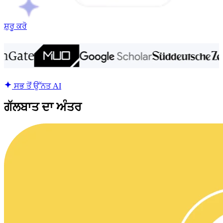
ਸ਼ੁਰੂ ਕਰੋ
ਸਭ ਤੋਂ ਉੱਨਤ AI
ਗੱਲਬਾਤ ਦਾ ਅੰਤਰ