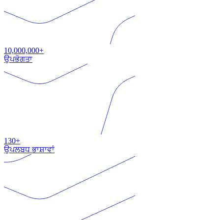
10,000,000+
ਉਪਭੋਗਤਾ
130+
ਉਪਲਬਧ ਭਾਸ਼ਾਵਾਂ