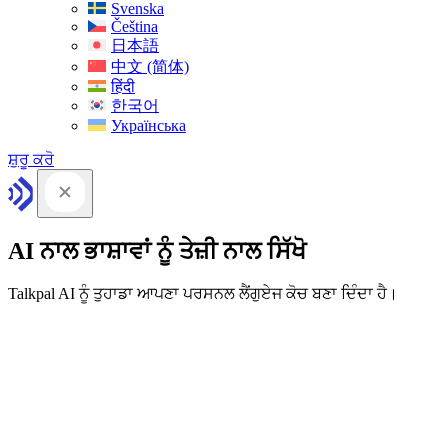
Svenska
Čeština
日本語
中文 (简体)
हिंदी
한국어
Українська
ਸ਼ੁਰੂ ਕਰੋ
AI ਨਾਲ ਭਾਸ਼ਾਵਾਂ ਨੂੰ ਤੇਜ਼ੀ ਨਾਲ ਸਿੱਖੋ
Talkpal AI ਨੂੰ ਤੁਹਾਡਾ ਆਪਣਾ ਪਰਸਨਲ ਲੈਂਗੁਏਜ ਕੋਚ ਬਣਾ ਦਿੰਦਾ ਹੈ।