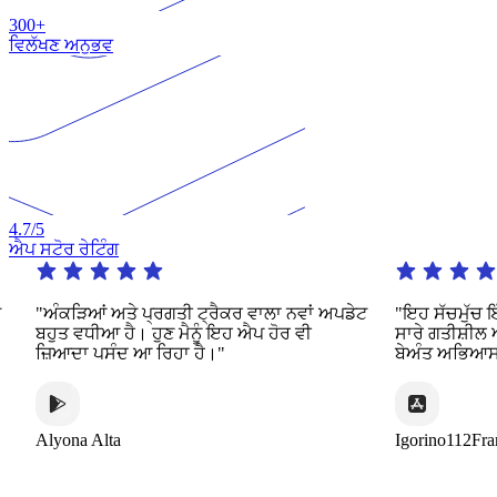
300+
ਵਿਲੱਖਣ ਅਨੁਭਵ
4.7
/5
ਐਪ ਸਟੋਰ ਰੇਟਿੰਗ
"ਅੰਕੜਿਆਂ ਅਤੇ ਪ੍ਰਗਤੀ ਟ੍ਰੈਕਰ ਵਾਲਾ ਨਵਾਂ ਅਪਡੇਟ
"ਇਹ ਸੱਚਮੁੱਚ ਇੱਕ
ਬਹੁਤ ਵਧੀਆ ਹੈ। ਹੁਣ ਮੈਨੂੰ ਇਹ ਐਪ ਹੋਰ ਵੀ
ਸਾਰੇ ਗਤੀਸ਼ੀਲ ਅਤ
ਜ਼ਿਆਦਾ ਪਸੰਦ ਆ ਰਿਹਾ ਹੈ।"
ਬੇਅੰਤ ਅਭਿਆਸ ਦੀ ਪ
Alyona Alta
Igorino112France