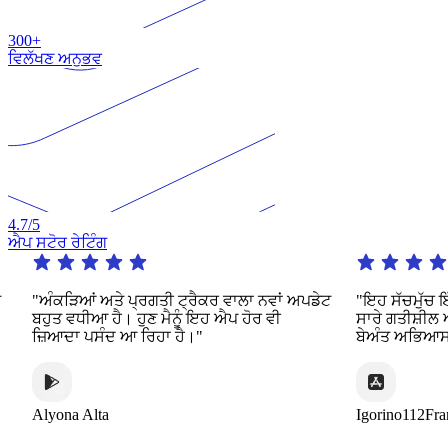
300+
ਵਿਲੱਖਣ ਅਨੁਭਵ
4.7
/5
ਐਪ ਸਟੋਰ ਰੇਟਿੰਗ
"ਅੰਕੜਿਆਂ ਅਤੇ ਪ੍ਰਗਤੀ ਟ੍ਰੈਕਰ ਵਾਲਾ ਨਵਾਂ ਅਪਡੇਟ
"ਇਹ ਸੱਚਮੁੱਚ ਇੱਕ
ਬਹੁਤ ਵਧੀਆ ਹੈ। ਹੁਣ ਮੈਨੂੰ ਇਹ ਐਪ ਹੋਰ ਵੀ
ਸਾਰੇ ਗਤੀਸ਼ੀਲ ਅਤ
ਜ਼ਿਆਦਾ ਪਸੰਦ ਆ ਰਿਹਾ ਹੈ।"
ਬੇਅੰਤ ਅਭਿਆਸ ਦੀ ਪ
Alyona Alta
Igorino112France