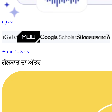
ਸ਼ੁਰੂ ਕਰੋ
ਸਭ ਤੋਂ ਉੱਨਤ AI
ਗੱਲਬਾਤ ਦਾ ਅੰਤਰ