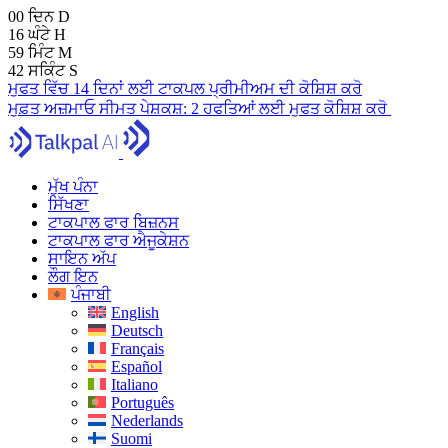
00
ਦਿਨ
D
16
ਘੰਟੇ
H
59
ਮਿੰਟ
M
41
ਸਕਿੰਟ
S
ਮੁਫਤ ਵਿੱਚ 14 ਦਿਨਾਂ ਲਈ ਟਾਕਪਲ ਪ੍ਰੀਮੀਅਮ ਦੀ ਕੋਸ਼ਿਸ਼ ਕਰੋ
ਮੁਫ਼ਤ ਅਜ਼ਮਾਓ
ਸੀਮਤ ਪੇਸ਼ਕਸ਼:
2 ਹਫਤਿਆਂ ਲਈ ਮੁਫਤ ਕੋਸ਼ਿਸ਼ ਕਰੋ
ਮੁੱਖ ਪੰਨਾ
ਸਿੱਖਣਾ
ਟਾਕਪਾਲ ਫਾਰ ਬਿਜ਼ਨਸ
ਟਾਕਪਾਲ ਫਾਰ ਐਜੂਕੇਸ਼ਨ
ਸਾਇਨ ਅੱਪ
ਲੌਗ ਇਨ
ਪੰਜਾਬੀ
English
Deutsch
Français
Español
Italiano
Português
Nederlands
Suomi