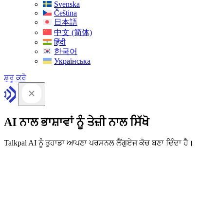
Svenska
Čeština
日本語
中文 (简体)
हिंदी
한국어
Українська
ਸ਼ੁਰੂ ਕਰੋ
AI ਨਾਲ ਭਾਸ਼ਾਵਾਂ ਨੂੰ ਤੇਜ਼ੀ ਨਾਲ ਸਿੱਖੋ
Talkpal AI ਨੂੰ ਤੁਹਾਡਾ ਆਪਣਾ ਪਰਸਨਲ ਲੈਂਗੁਏਜ ਕੋਚ ਬਣਾ ਦਿੰਦਾ ਹੈ।