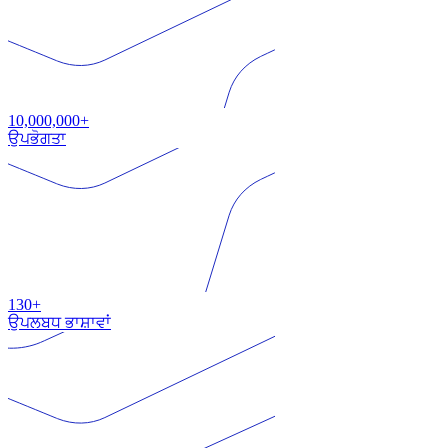
10,000,000+
ਉਪਭੋਗਤਾ
130+
ਉਪਲਬਧ ਭਾਸ਼ਾਵਾਂ