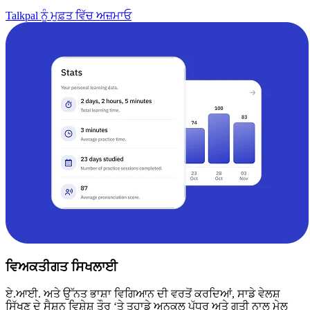
Talkpal ਨੂੰ ਮੁਫ਼ਤ ਵਿੱਚ ਅਜ਼ਮਾਓ
ਵਿਅਕਤੀਗਤ ਸਿਖਲਾਈ
ਏ.ਆਈ. ਅਤੇ ਉੱਨਤ ਭਾਸ਼ਾ ਵਿਗਿਆਨ ਦੀ ਵਰਤੋਂ ਕਰਦਿਆਂ, ਸਾਡੇ ਵੇਲਸ਼
ਸਿੱਖਣ ਦੇ ਸੈਸ਼ਨ ਵਿਸ਼ੇਸ਼ ਤੌਰ ‘ਤੇ ਤੁਹਾਡੇ ਅਨੁਕੂਲ ਪੱਧਰ ਅਤੇ ਗਤੀ ਨਾਲ ਮੇਲ