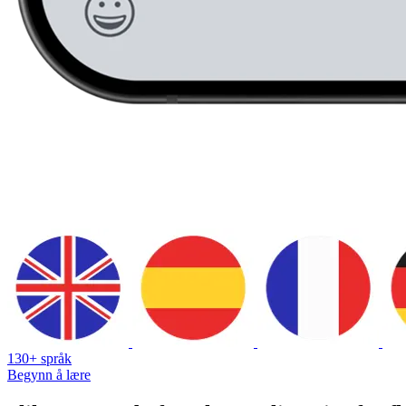
130+ språk
Begynn å lære