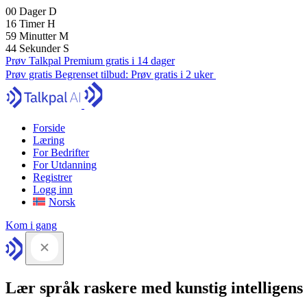
00
Dager
D
16
Timer
H
59
Minutter
M
43
Sekunder
S
Prøv Talkpal Premium gratis i 14 dager
Prøv gratis
Begrenset tilbud:
Prøv gratis i 2 uker
Forside
Læring
For Bedrifter
For Utdanning
Registrer
Logg inn
Norsk
Kom i gang
Lær språk raskere med kunstig intelligens